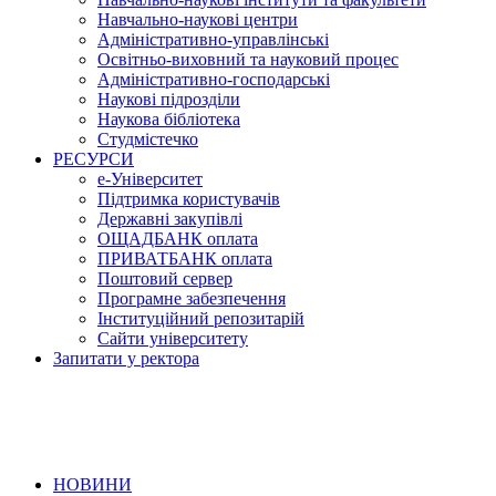
Навчально-наукові центри
Адміністративно-управлінські
Освітньо-виховний та науковий процес
Адміністративно-господарські
Наукові підрозділи
Наукова бібліотека
Студмістечко
РЕСУРСИ
е-Університет
Підтримка користувачів
Державні закупівлі
ОЩАДБАНК оплата
ПРИВАТБАНК оплата
Поштовий сервер
Програмне забезпечення
Інституційний репозитарій
Сайти університету
Запитати у ректора
НОВИНИ