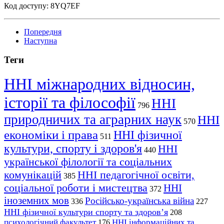
Код доступу: 8YQ7EF
Попередня
Наступна
Теги
ННІ міжнародних відносин,
історії та філософії
ННІ
796
природничих та аграрних наук
ННІ
570
економіки і права
ННІ фізичної
511
культури, спорту і здоров'я
ННІ
440
української філології та соціальних
комунікацій
ННІ педагогічної освіти,
385
соціальної роботи і мистецтва
ННІ
372
іноземних мов
Російсько-українська війна
336
227
ННІ фізичної культури спорту та здоров’я
208
психологічний факультет
ННІ інформаційних та
176