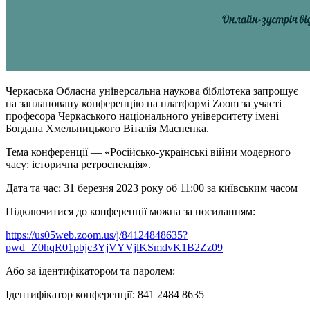
Черкаська Обласна універсальна наукова бібліотека запрошує
на заплановану конференцію на платформі Zoom за участі
професора Черкаського національного університету імені
Богдана Хмельницького Віталія Масненка.
Тема конференції — «Російсько-українські війни модерного
часу: історична ретроспекція».
Дата та час: 31 березня 2023 року об 11:00 за київським часом
Підключитися до конференції можна за посиланням:
https://us05web.zoom.us/j/84124848635?
pwd=Z0hqR01pbjc3YjVYVjlKSmdvK1B2Zz09
Або за ідентифікатором та паролем:
Ідентифікатор конференції: 841 2484 8635