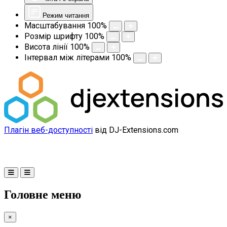
Режим читання
Масштабування
100
%
Розмір шрифту
100
%
Висота лінії
100
%
Інтервал між літерами
100
%
Плагін веб-доступності
від DJ-Extensions.com
Головне меню
×