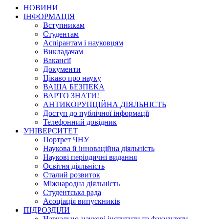
НОВИНИ
ІНФОРМАЦІЯ
Вступникам
Студентам
Аспірантам і науковцям
Викладачам
Вакансії
Документи
Цікаво про науку
ВАША БЕЗПЕКА
ВАРТО ЗНАТИ!
АНТИКОРУПЦІЙНА ДІЯЛЬНІСТЬ
Доступ до публічної інформації
Телефонний довідник
УНІВЕРСИТЕТ
Портрет ЧНУ
Наукова й інноваційна діяльність
Наукові періодичні видання
Освітня діяльність
Сталий розвиток
Міжнародна діяльність
Студентська рада
Асоціація випускників
ПІДРОЗДІЛИ
Навчально-наукові інститути та факультети