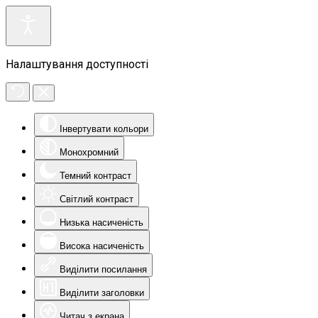
Налаштування доступності
Інвертувати кольори
Монохромний
Темний контраст
Світлий контраст
Низька насиченість
Висока насиченість
Виділити посилання
Виділити заголовки
Читач з екрана