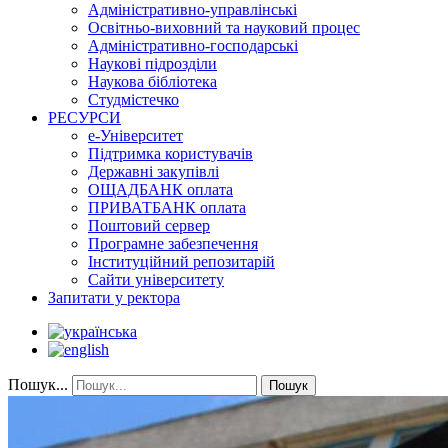
Адміністративно-управлінські
Освітньо-виховний та науковий процес
Адміністративно-господарські
Наукові підрозділи
Наукова бібліотека
Студмістечко
РЕСУРСИ
е-Університет
Підтримка користувачів
Державні закупівлі
ОЩАДБАНК оплата
ПРИВАТБАНК оплата
Поштовий сервер
Програмне забезпечення
Інституційний репозитарій
Сайти університету
Запитати у ректора
Пошук...
Пошук