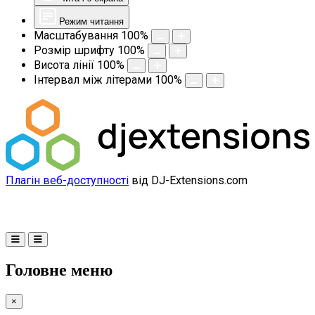
Режим читання
Масштабування
100
%
Розмір шрифту
100
%
Висота лінії
100
%
Інтервал між літерами
100
%
Плагін веб-доступності
від DJ-Extensions.com
Головне меню
×