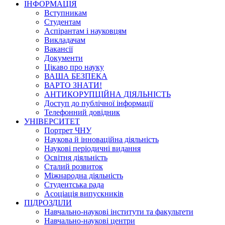
ІНФОРМАЦІЯ
Вступникам
Студентам
Аспірантам і науковцям
Викладачам
Вакансії
Документи
Цікаво про науку
ВАША БЕЗПЕКА
ВАРТО ЗНАТИ!
АНТИКОРУПЦІЙНА ДІЯЛЬНІСТЬ
Доступ до публічної інформації
Телефонний довідник
УНІВЕРСИТЕТ
Портрет ЧНУ
Наукова й інноваційна діяльність
Наукові періодичні видання
Освітня діяльність
Сталий розвиток
Міжнародна діяльність
Студентська рада
Асоціація випускників
ПІДРОЗДІЛИ
Навчально-наукові інститути та факультети
Навчально-наукові центри