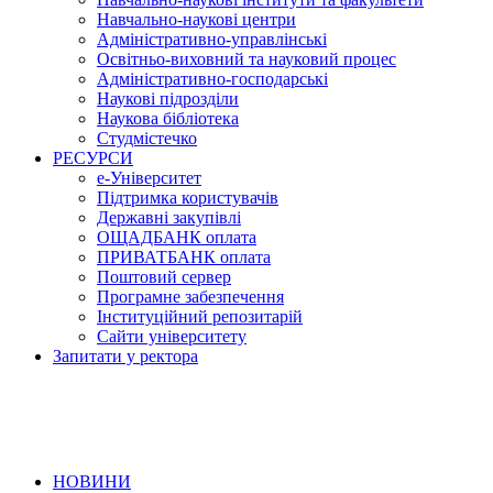
Навчально-наукові центри
Адміністративно-управлінські
Освітньо-виховний та науковий процес
Адміністративно-господарські
Наукові підрозділи
Наукова бібліотека
Студмістечко
РЕСУРСИ
е-Університет
Підтримка користувачів
Державні закупівлі
ОЩАДБАНК оплата
ПРИВАТБАНК оплата
Поштовий сервер
Програмне забезпечення
Інституційний репозитарій
Сайти університету
Запитати у ректора
НОВИНИ