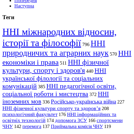
Попередня
Наступна
Теги
ННІ міжнародних відносин,
історії та філософії
ННІ
796
природничих та аграрних наук
ННІ
570
економіки і права
ННІ фізичної
511
культури, спорту і здоров'я
ННІ
440
української філології та соціальних
комунікацій
ННІ педагогічної освіти,
385
соціальної роботи і мистецтва
ННІ
372
іноземних мов
Російсько-українська війна
336
227
ННІ фізичної культури спорту та здоров’я
208
психологічний факультет
ННІ інформаційних та
176
освітніх технологій
допомога ЗСУ
спортсмени
174
166
ЧНУ
перемога
142
137
Приймальна комісія ЧНУ
119