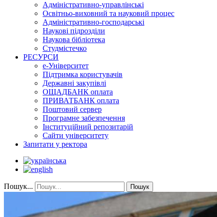
Адміністративно-управлінські
Освітньо-виховний та науковий процес
Адміністративно-господарські
Наукові підрозділи
Наукова бібліотека
Студмістечко
РЕСУРСИ
е-Університет
Підтримка користувачів
Державні закупівлі
ОЩАДБАНК оплата
ПРИВАТБАНК оплата
Поштовий сервер
Програмне забезпечення
Інституційний репозитарій
Сайти університету
Запитати у ректора
Пошук...
Пошук