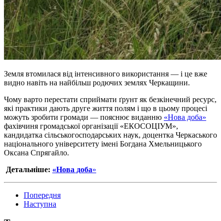
Земля втомилася від інтенсивного використання — і це вже
видно навіть на найбільш родючих землях Черкащини.
Чому варто перестати сприймати ґрунт як безкінечний ресурс,
які практики дають друге життя полям і що в цьому процесі
можуть зробити громади — пояснює виданню
«Нова доба»
фахівчиня громадської організації «ЕКОСОЦІУМ»,
кандидатка сільськогосподарських наук, доцентка Черкаського
національного університету імені Богдана Хмельницького
Оксана Спрягайло.
Детальніше:
«Нова доба
»
Попередня
Наступна