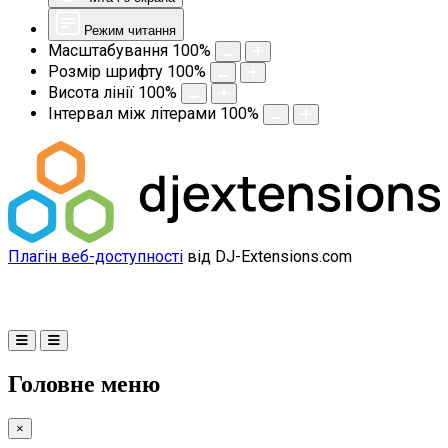
Режим читання
Масштабування
100
%
Розмір шрифту
100
%
Висота лінії
100
%
Інтервал між літерами
100
%
Плагін веб-доступності
від DJ-Extensions.com
Головне меню
×