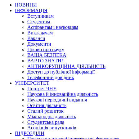
НОВИНИ
ІНФОРМАЦІЯ
Вступникам
Студентам
Аспірантам і науковцям
Викладачам
Вакансії
Документи
Цікаво про науку
ВАША БЕЗПЕКА
ВАРТО ЗНАТИ!
АНТИКОРУПЦІЙНА ДІЯЛЬНІСТЬ
Доступ до публічної інформації
Телефонний довідник
УНІВЕРСИТЕТ
Портрет ЧНУ
Наукова й інноваційна діяльність
Наукові періодичні видання
Освітня діяльність
Сталий розвиток
Міжнародна діяльність
Студентська рада
Асоціація випускників
ПІДРОЗДІЛИ
Навчально-наукові інститути та факультети