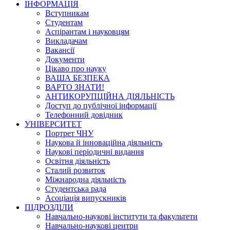
ІНФОРМАЦІЯ
Вступникам
Студентам
Аспірантам і науковцям
Викладачам
Вакансії
Документи
Цікаво про науку
ВАША БЕЗПЕКА
ВАРТО ЗНАТИ!
АНТИКОРУПЦІЙНА ДІЯЛЬНІСТЬ
Доступ до публічної інформації
Телефонний довідник
УНІВЕРСИТЕТ
Портрет ЧНУ
Наукова й інноваційна діяльність
Наукові періодичні видання
Освітня діяльність
Сталий розвиток
Міжнародна діяльність
Студентська рада
Асоціація випускників
ПІДРОЗДІЛИ
Навчально-наукові інститути та факультети
Навчально-наукові центри