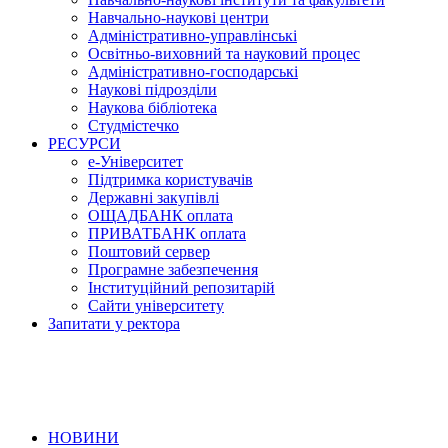
Навчально-наукові центри
Адміністративно-управлінські
Освітньо-виховний та науковий процес
Адміністративно-господарські
Наукові підрозділи
Наукова бібліотека
Студмістечко
РЕСУРСИ
е-Університет
Підтримка користувачів
Державні закупівлі
ОЩАДБАНК оплата
ПРИВАТБАНК оплата
Поштовий сервер
Програмне забезпечення
Інституційний репозитарій
Сайти університету
Запитати у ректора
НОВИНИ