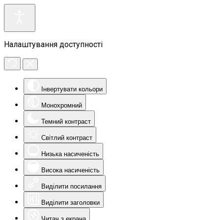
Налаштування доступності
Інвертувати кольори
Монохромний
Темний контраст
Світлий контраст
Низька насиченість
Висока насиченість
Виділити посилання
Виділити заголовки
Читач з екрана