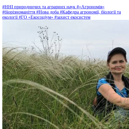
#ННІ природничих та аграрних наук
#«Агрономія»
#біорізноманіття
#Нова доба
#Кафедра агрономії, біології та
екології
#ГО «Екосоціум»
#захист екосистем