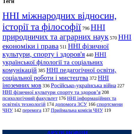
Теги
ННІ міжнародних відносин,
історії та філософії
ННІ
796
природничих та аграрних наук
ННІ
570
економіки і права
ННІ фізичної
511
культури, спорту і здоров'я
ННІ
440
української філології та соціальних
комунікацій
ННІ педагогічної освіти,
385
соціальної роботи і мистецтва
ННІ
372
іноземних мов
Російсько-українська війна
336
227
ННІ фізичної культури спорту та здоров’я
208
психологічний факультет
ННІ інформаційних та
176
освітніх технологій
допомога ЗСУ
спортсмени
174
166
ЧНУ
перемога
142
137
Приймальна комісія ЧНУ
119
АРХІВ НОВИН