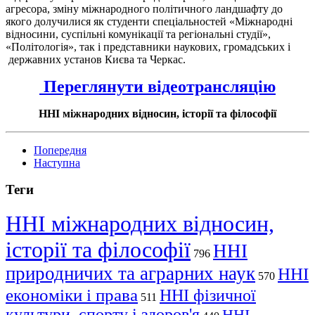
агресора, зміну міжнародного політичного ландшафту до
якого долучилися як студенти спеціальностей «Міжнародні
відносини, суспільні комунікації та регіональні студії»,
«Політологія», так і представники наукових, громадських і
державних установ Києва та Черкас.
Переглянути відеотрансляцію
ННІ міжнародних відносин, історії та філософії
Попередня
Наступна
Теги
ННІ міжнародних відносин,
історії та філософії
ННІ
796
природничих та аграрних наук
ННІ
570
економіки і права
ННІ фізичної
511
культури, спорту і здоров'я
ННІ