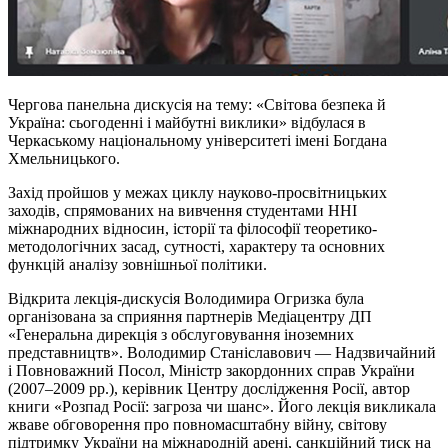
Чергова панельна дискусія на тему: «Світова безпека й
Україна: сьогоденні і майбутні виклики» відбулася в
Черкаському національному університеті імені Богдана
Хмельницького.
Захід пройшов у межах циклу науково-просвітницьких
заходів, спрямованих на вивчення студентами ННІ
міжнародних відносин, історії та філософії теоретико-
методологічних засад, сутності, характеру та основних
функцій аналізу зовнішньої політики.
Відкрита лекція-дискусія Володимира Огризка була
організована за сприяння партнерів Медіацентру ДП
«Генеральна дирекція з обслуговування іноземних
представництв». Володимир Станіславович — Надзвичайний
і Повноважний Посол, Міністр закордонних справ України
(2007–2009 рр.), керівник Центру дослідження Росії, автор
книги «Розпад Росії: загроза чи шанс». Його лекція викликала
жваве обговорення про повномасштабну війну, світову
підтримку України на міжнародній арені, санкційний тиск на