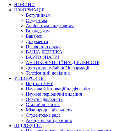
НОВИНИ
ІНФОРМАЦІЯ
Вступникам
Студентам
Аспірантам і науковцям
Викладачам
Вакансії
Документи
Цікаво про науку
ВАША БЕЗПЕКА
ВАРТО ЗНАТИ!
АНТИКОРУПЦІЙНА ДІЯЛЬНІСТЬ
Доступ до публічної інформації
Телефонний довідник
УНІВЕРСИТЕТ
Портрет ЧНУ
Наукова й інноваційна діяльність
Наукові періодичні видання
Освітня діяльність
Сталий розвиток
Міжнародна діяльність
Студентська рада
Асоціація випускників
ПІДРОЗДІЛИ
Навчально-наукові інститути та факультети