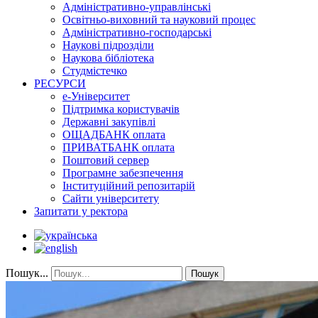
Адміністративно-управлінські
Освітньо-виховний та науковий процес
Адміністративно-господарські
Наукові підрозділи
Наукова бібліотека
Студмістечко
РЕСУРСИ
е-Університет
Підтримка користувачів
Державні закупівлі
ОЩАДБАНК оплата
ПРИВАТБАНК оплата
Поштовий сервер
Програмне забезпечення
Інституційний репозитарій
Сайти університету
Запитати у ректора
Пошук...
Пошук