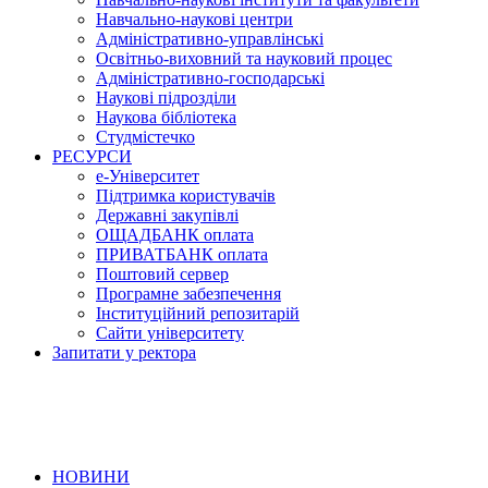
Навчально-наукові центри
Адміністративно-управлінські
Освітньо-виховний та науковий процес
Адміністративно-господарські
Наукові підрозділи
Наукова бібліотека
Студмістечко
РЕСУРСИ
е-Університет
Підтримка користувачів
Державні закупівлі
ОЩАДБАНК оплата
ПРИВАТБАНК оплата
Поштовий сервер
Програмне забезпечення
Інституційний репозитарій
Сайти університету
Запитати у ректора
НОВИНИ