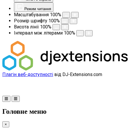
Режим читання
Масштабування
100
%
Розмір шрифту
100
%
Висота лінії
100
%
Інтервал між літерами
100
%
Плагін веб-доступності
від DJ-Extensions.com
Головне меню
×