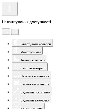
Налаштування доступності
Інвертувати кольори
Монохромний
Темний контраст
Світлий контраст
Низька насиченість
Висока насиченість
Виділити посилання
Виділити заголовки
Читач з екрана