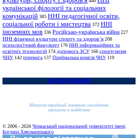
440
української філології та соціальних
комунікацій
ННІ педагогічної освіти,
385
соціальної роботи і мистецтва
ННІ
372
іноземних мов
Російсько-українська війна
336
227
ННІ фізичної культури спорту та здоров’я
208
психологічний факультет
ННІ інформаційних та
176
освітніх технологій
допомога ЗСУ
спортсмени
174
166
ЧНУ
перемога
142
137
Приймальна комісія ЧНУ
119
АРХІВ НОВИН
© 2006 - 2026
Черкаський національний університет імені
Богдана Хмельницького