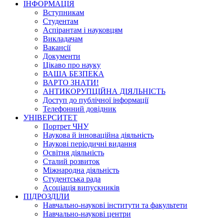
ІНФОРМАЦІЯ
Вступникам
Студентам
Аспірантам і науковцям
Викладачам
Вакансії
Документи
Цікаво про науку
ВАША БЕЗПЕКА
ВАРТО ЗНАТИ!
АНТИКОРУПЦІЙНА ДІЯЛЬНІСТЬ
Доступ до публічної інформації
Телефонний довідник
УНІВЕРСИТЕТ
Портрет ЧНУ
Наукова й інноваційна діяльність
Наукові періодичні видання
Освітня діяльність
Сталий розвиток
Міжнародна діяльність
Студентська рада
Асоціація випускників
ПІДРОЗДІЛИ
Навчально-наукові інститути та факультети
Навчально-наукові центри