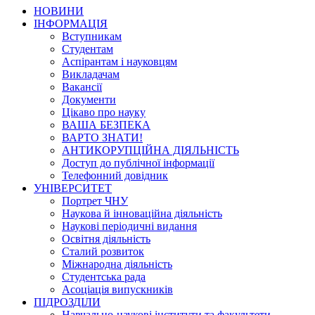
НОВИНИ
ІНФОРМАЦІЯ
Вступникам
Студентам
Аспірантам і науковцям
Викладачам
Вакансії
Документи
Цікаво про науку
ВАША БЕЗПЕКА
ВАРТО ЗНАТИ!
АНТИКОРУПЦІЙНА ДІЯЛЬНІСТЬ
Доступ до публічної інформації
Телефонний довідник
УНІВЕРСИТЕТ
Портрет ЧНУ
Наукова й інноваційна діяльність
Наукові періодичні видання
Освітня діяльність
Сталий розвиток
Міжнародна діяльність
Студентська рада
Асоціація випускників
ПІДРОЗДІЛИ
Навчально-наукові інститути та факультети