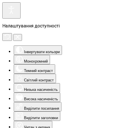
Налаштування доступності
Інвертувати кольори
Монохромний
Темний контраст
Світлий контраст
Низька насиченість
Висока насиченість
Виділити посилання
Виділити заголовки
Читач з екрана