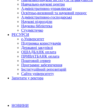
Навчально-наукові центри
Адміністративно-управлінські
Освітньо-виховний та науковий процес
Адміністративно-господарські
Наукові підрозділи
Наукова бібліотека
Студмістечко
РЕСУРСИ
е-Університет
Підтримка користувачів
Державні закупівлі
ОЩАДБАНК оплата
ПРИВАТБАНК оплата
Поштовий сервер
Програмне забезпечення
Інституційний репозитарій
Сайти університету
Запитати у ректора
НОВИНИ