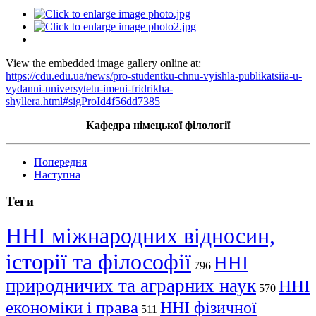
View the embedded image gallery online at:
https://cdu.edu.ua/news/pro-studentku-chnu-vyishla-publikatsiia-u-
vydanni-universytetu-imeni-fridrikha-
shyllera.html#sigProId4f56dd7385
Кафедра німецької філології
Попередня
Наступна
Теги
ННІ міжнародних відносин,
історії та філософії
ННІ
796
природничих та аграрних наук
ННІ
570
економіки і права
ННІ фізичної
511