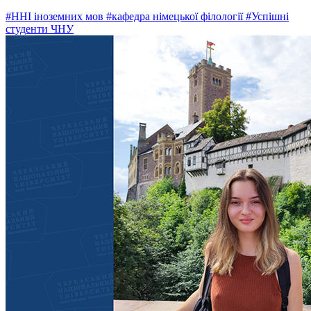
#ННІ іноземних мов
#кафедра німецької філології
#Успішні
студенти ЧНУ