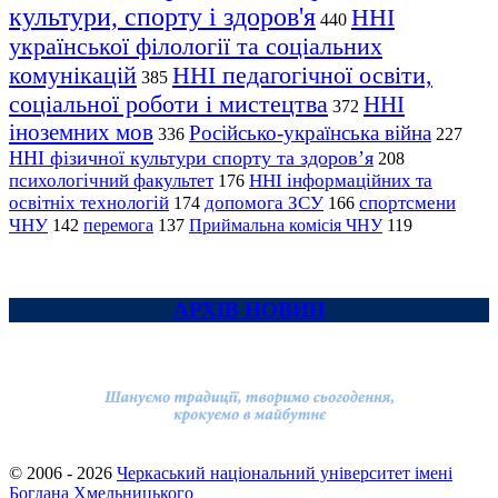
культури, спорту і здоров'я
ННІ
440
української філології та соціальних
комунікацій
ННІ педагогічної освіти,
385
соціальної роботи і мистецтва
ННІ
372
іноземних мов
Російсько-українська війна
336
227
ННІ фізичної культури спорту та здоров’я
208
психологічний факультет
ННІ інформаційних та
176
освітніх технологій
допомога ЗСУ
спортсмени
174
166
ЧНУ
перемога
142
137
Приймальна комісія ЧНУ
119
АРХІВ НОВИН
© 2006 - 2026
Черкаський національний університет імені
Богдана Хмельницького