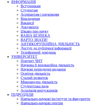
ІНФОРМАЦІЯ
Вступникам
Студентам
Аспірантам і науковцям
Викладачам
Вакансії
Документи
Цікаво про науку
ВАША БЕЗПЕКА
ВАРТО ЗНАТИ!
АНТИКОРУПЦІЙНА ДІЯЛЬНІСТЬ
Доступ до публічної інформації
Телефонний довідник
УНІВЕРСИТЕТ
Портрет ЧНУ
Наукова й інноваційна діяльність
Наукові періодичні видання
Освітня діяльність
Сталий розвиток
Міжнародна діяльність
Студентська рада
Асоціація випускників
ПІДРОЗДІЛИ
Навчально-наукові інститути та факультети
Навчально-наукові центри