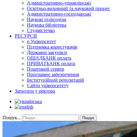
Адміністративно-управлінські
Освітньо-виховний та науковий процес
Адміністративно-господарські
Наукові підрозділи
Наукова бібліотека
Студмістечко
РЕСУРСИ
е-Університет
Підтримка користувачів
Державні закупівлі
ОЩАДБАНК оплата
ПРИВАТБАНК оплата
Поштовий сервер
Програмне забезпечення
Інституційний репозитарій
Сайти університету
Запитати у ректора
Пошук...
Пошук