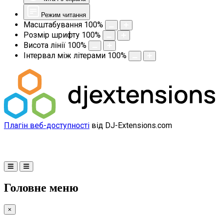
Режим читання
Масштабування
100
%
Розмір шрифту
100
%
Висота лінії
100
%
Інтервал між літерами
100
%
Плагін веб-доступності
від DJ-Extensions.com
Головне меню
×