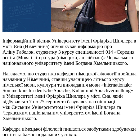
Інформаційний вісник Університету імені Фрідріха Шиллера в
місті Єна (Німеччина) опублікував інформацію про
Аліну Габелок, студентку 3 курсу спеціальності 014 «Середня
освіта (Мова і література (німецька, англійська)» Черкаського
національного університету імені Богдана Хмельницького.
Нагадаємо, що студентка кафедри німецької філології пройшла
навчання у Німеччині, ставши учасницею літнього курсу
німецької мови, культури та викладання мови «Internationaler
Sommerkurs für deutsche Sprache, Kultur und Sprachvermittlung»
в Університеті імені Фрідріха Шиллера у місті Єна, який
відбувався з 7 по 25 серпня та базувався на співпраці
між Єнським Університетом імені Фрідріха Шиллера та
Черкаським національним університетом імені Богдана
Хмельницького.
Кафедра німецької філології пишається здобутками здобувачки
освіти та бажає подальших успіхів.