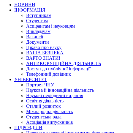
НОВИНИ
ІНФОРМАЦІЯ
Вступникам
Студентам
Аспірантам і науковцям
Викладачам
Вакансії
Документи
Цікаво про науку
ВАША БЕЗПЕКА
ВАРТО ЗНАТИ!
АНТИКОРУПЦІЙНА ДІЯЛЬНІСТЬ
Доступ до публічної інформації
Телефонний довідник
УНІВЕРСИТЕТ
Портрет ЧНУ
Наукова й інноваційна діяльність
Наукові періодичні видання
Освітня діяльність
Сталий розвиток
Міжнародна діяльність
Студентська рада
Асоціація випускників
ПІДРОЗДІЛИ
Навчально-наукові інститути та факультети