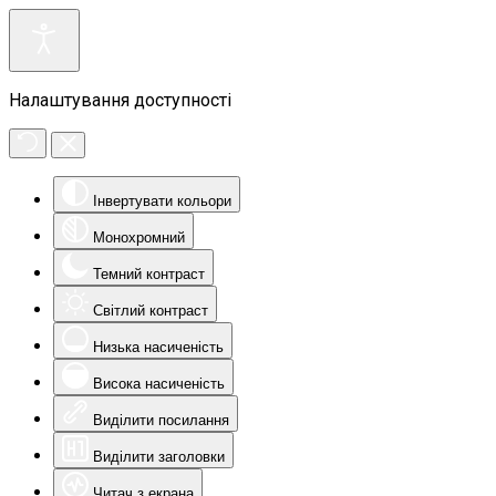
Налаштування доступності
Інвертувати кольори
Монохромний
Темний контраст
Світлий контраст
Низька насиченість
Висока насиченість
Виділити посилання
Виділити заголовки
Читач з екрана