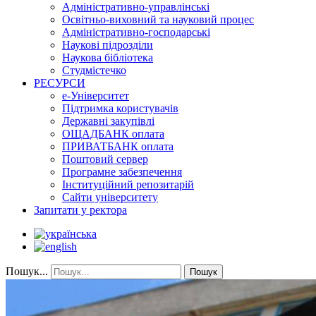
Адміністративно-управлінські
Освітньо-виховний та науковий процес
Адміністративно-господарські
Наукові підрозділи
Наукова бібліотека
Студмістечко
РЕСУРСИ
е-Університет
Підтримка користувачів
Державні закупівлі
ОЩАДБАНК оплата
ПРИВАТБАНК оплата
Поштовий сервер
Програмне забезпечення
Інституційний репозитарій
Сайти університету
Запитати у ректора
Пошук...
Пошук