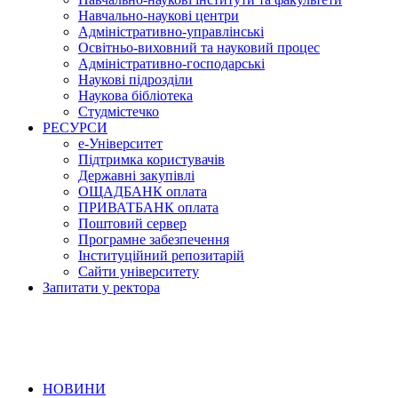
Навчально-наукові центри
Адміністративно-управлінські
Освітньо-виховний та науковий процес
Адміністративно-господарські
Наукові підрозділи
Наукова бібліотека
Студмістечко
РЕСУРСИ
е-Університет
Підтримка користувачів
Державні закупівлі
ОЩАДБАНК оплата
ПРИВАТБАНК оплата
Поштовий сервер
Програмне забезпечення
Інституційний репозитарій
Сайти університету
Запитати у ректора
НОВИНИ