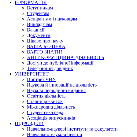
ІНФОРМАЦІЯ
Вступникам
Студентам
Аспірантам і науковцям
Викладачам
Вакансії
Документи
Цікаво про науку
ВАША БЕЗПЕКА
ВАРТО ЗНАТИ!
АНТИКОРУПЦІЙНА ДІЯЛЬНІСТЬ
Доступ до публічної інформації
Телефонний довідник
УНІВЕРСИТЕТ
Портрет ЧНУ
Наукова й інноваційна діяльність
Наукові періодичні видання
Освітня діяльність
Сталий розвиток
Міжнародна діяльність
Студентська рада
Асоціація випускників
ПІДРОЗДІЛИ
Навчально-наукові інститути та факультети
Навчально-наукові центри