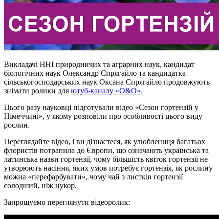
Викладачі ННІ природничих та аграрних наук, кандидат
біологічних наук Олександр Спрягайло та кандидатка
сільськогосподарських наук Оксана Спрягайло продовжують
знімати ролики для
ютуб-каналу «О&О».
Цього разу науковці підготували відео «Сезон гортензій у
Німеччині», у якому розповіли про особливості цього виду
рослин.
Переглядайте відео, і ви дізнаєтеся, як улюблениця багатьох
флористів потрапила до Європи, що означають українська та
латинська назви гортензії, чому більшість квіток гортензії не
утворюють насіння, яких умов потребує гортензія, як рослину
можна «перефарбувати», чому чай з листків гортензії
солодший, ніж цукор.
Запрошуємо переглянути відеоролик: