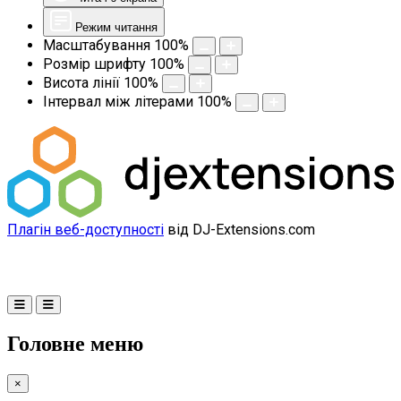
Режим читання
Масштабування
100
%
Розмір шрифту
100
%
Висота лінії
100
%
Інтервал між літерами
100
%
Плагін веб-доступності
від DJ-Extensions.com
Головне меню
×