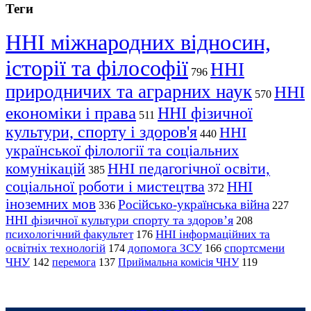
Теги
ННІ міжнародних відносин,
історії та філософії
ННІ
796
природничих та аграрних наук
ННІ
570
економіки і права
ННІ фізичної
511
культури, спорту і здоров'я
ННІ
440
української філології та соціальних
комунікацій
ННІ педагогічної освіти,
385
соціальної роботи і мистецтва
ННІ
372
іноземних мов
Російсько-українська війна
336
227
ННІ фізичної культури спорту та здоров’я
208
психологічний факультет
ННІ інформаційних та
176
освітніх технологій
допомога ЗСУ
спортсмени
174
166
ЧНУ
перемога
142
137
Приймальна комісія ЧНУ
119