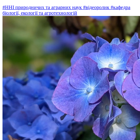
#ННІ природничих та аграрних наук
#відеоролик
#кафедра
біології, екології та агротехнологій