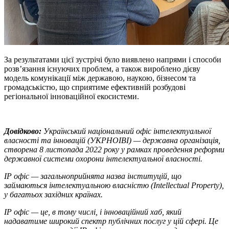
За результатами цієї зустрічі було виявлено напрями і способи
розв’язання існуючих проблем, а також вироблено дієву
модель комунікації між державою, наукою, бізнесом та
громадськістю, що сприятиме ефективній розбудові
регіональної інноваційної екосистеми.
Довідково:
Український національний офіс інтелектуальної
власності та інновацій (УКРНОІВІ) — державна організація,
створена 8 листопада 2022 року у рамках проведення реформи
державної системи охорони інтелектуальної власності.
IP офіс — загальноприйнята назва інституцій, що
займаються інтелектуальною власністю (Intellectual Property),
у багатьох західних країнах.
ІР офіс — це, в тому числі, і інноваційний хаб, який
надаватиме широкий спектр публічних послуг у цій сфері. Це