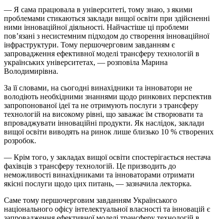
— Я сама працювала в університеті, тому знаю, з якими
проблемами стикаються заклади вищої освіти при здійсненні
ними інноваційної діяльності. Найчастіше ці проблеми
пов’язані з несистемним підходом до створення інноваційної
інфраструктури. Тому першочерговим завданням є
запровадження ефективної моделі трансферу технологій в
українських університетах, — розповіла Марина
Володимирівна.
За її словами, на сьогодні винахідники та інноватори не
володіють необхідними знаннями щодо ринкових перспектив
запропонованої ідеї та не отримують послуги з трансферу
технологій на високому рівні, що заважає їм створювати та
впроваджувати інноваційні продукти. Як наслідок, заклади
вищої освіти виводять на ринок лише близько 10 % створених
розробок.
— Крім того, у закладах вищої освіти спостерігається нестача
фахівців з трансферу технологій. Це призводить до
неможливості винахідниками та інноваторами отримати
якісні послуги щодо цих питань, — зазначила лекторка.
Саме тому першочерговим завданням Українського
національного офісу інтелектуальної власності та інновацій є
запровадження ефективної моделі трансферу технологій в