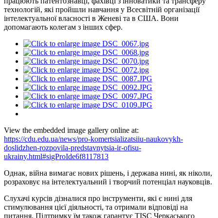
працюють патентознавці, фахівці з інноватики та трансферу
технологій, які пройшли навчання у Всесвітній організації
інтелектуальної власності в Женеві та в США. Вони
допомагають колегам з інших сфер.
View the embedded image gallery online at:
https://cdu.edu.ua/news/pro-komertsializatsiiu-naukovykh-
doslidzhen-rozpovila-predstavnytsia-ir-ofisu-
ukrainy.html#sigProIde6f8117813
Однак, війна вимагає нових рішень, і держава нині, як ніколи,
розраховує на інтелектуальний і творчий потенціал науковців.
Слухачі курсів дізналися про інструменти, які є нині для
стимулювання цієї діяльності, та отримали відповіді на
питання. Підтримку їм також гарантує TISC Черкаського