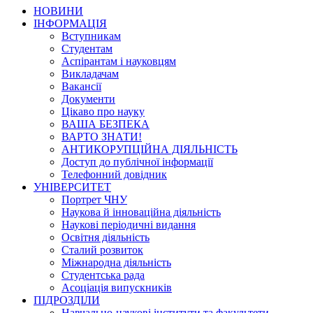
НОВИНИ
ІНФОРМАЦІЯ
Вступникам
Студентам
Аспірантам і науковцям
Викладачам
Вакансії
Документи
Цікаво про науку
ВАША БЕЗПЕКА
ВАРТО ЗНАТИ!
АНТИКОРУПЦІЙНА ДІЯЛЬНІСТЬ
Доступ до публічної інформації
Телефонний довідник
УНІВЕРСИТЕТ
Портрет ЧНУ
Наукова й інноваційна діяльність
Наукові періодичні видання
Освітня діяльність
Сталий розвиток
Міжнародна діяльність
Студентська рада
Асоціація випускників
ПІДРОЗДІЛИ
Навчально-наукові інститути та факультети