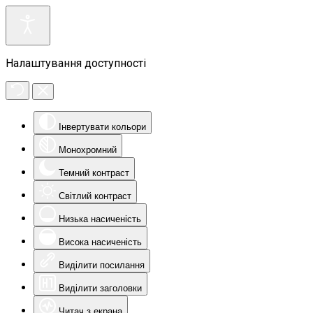
Налаштування доступності
Інвертувати кольори
Монохромний
Темний контраст
Світлий контраст
Низька насиченість
Висока насиченість
Виділити посилання
Виділити заголовки
Читач з екрана