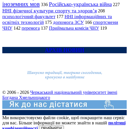
іноземних мов
Російсько-українська війна
336
227
ННІ фізичної культури спорту та здоров’я
208
психологічний факультет
ННІ інформаційних та
177
освітніх технологій
допомога ЗСУ
спортсмени
175
166
ЧНУ
перемога
142
137
Приймальна комісія ЧНУ
119
АРХІВ НОВИН
© 2006 - 2026
Черкаський національний університет імені
Богдана Хмельницького
Ми використовуємо файли cookie, щоб покращити наш сервіс
для вас. Більше інформації ви можете знайти в нашій
політиці
конфіденційності
ПРИЙНЯТИ