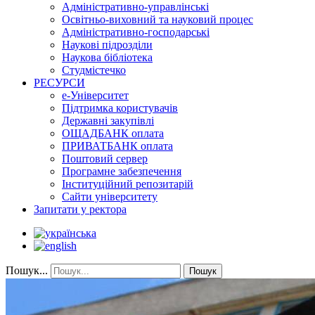
Адміністративно-управлінські
Освітньо-виховний та науковий процес
Адміністративно-господарські
Наукові підрозділи
Наукова бібліотека
Студмістечко
РЕСУРСИ
е-Університет
Підтримка користувачів
Державні закупівлі
ОЩАДБАНК оплата
ПРИВАТБАНК оплата
Поштовий сервер
Програмне забезпечення
Інституційний репозитарій
Сайти університету
Запитати у ректора
Пошук...
Пошук