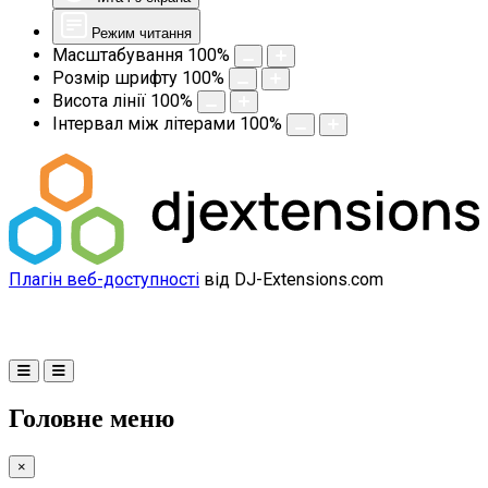
Режим читання
Масштабування
100
%
Розмір шрифту
100
%
Висота лінії
100
%
Інтервал між літерами
100
%
Плагін веб-доступності
від DJ-Extensions.com
Головне меню
×