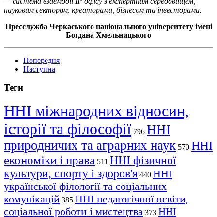
— система взаємодії IP офісу з експертним середовищем,
науковим сектором, креаторами, бізнесом та інвесторами.
Пресслужба Черкаського національного університету імені
Богдана Хмельницького
Попередня
Наступна
Теги
ННІ міжнародних відносин,
історії та філософії
ННІ
796
природничих та аграрних наук
ННІ
570
економіки і права
ННІ фізичної
511
культури, спорту і здоров'я
ННІ
440
української філології та соціальних
комунікацій
ННІ педагогічної освіти,
385
соціальної роботи і мистецтва
ННІ
373