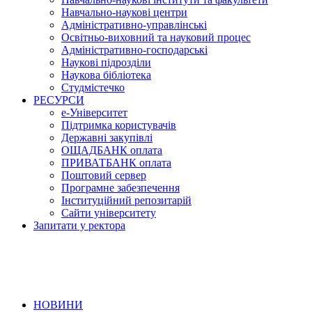
Навчально-наукові центри
Адміністративно-управлінські
Освітньо-виховний та науковий процес
Адміністративно-господарські
Наукові підрозділи
Наукова бібліотека
Студмістечко
РЕСУРСИ
е-Університет
Підтримка користувачів
Державні закупівлі
ОЩАДБАНК оплата
ПРИВАТБАНК оплата
Поштовий сервер
Програмне забезпечення
Інституційний репозитарій
Сайти університету
Запитати у ректора
НОВИНИ