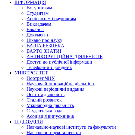
ІНФОРМАЦІЯ
Вступникам
Студентам
Аспірантам і науковцям
Викладачам
Вакансії
Документи
Цікаво про науку
ВАША БЕЗПЕКА
ВАРТО ЗНАТИ!
АНТИКОРУПЦІЙНА ДІЯЛЬНІСТЬ
Доступ до публічної інформації
Телефонний довідник
УНІВЕРСИТЕТ
Портрет ЧНУ
Наукова й інноваційна діяльність
Наукові періодичні видання
Освітня діяльність
Сталий розвиток
Міжнародна діяльність
Студентська рада
Асоціація випускників
ПІДРОЗДІЛИ
Навчально-наукові інститути та факультети
Навчально-наукові центри