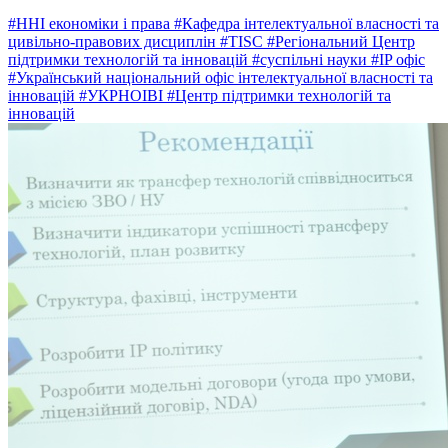
#ННІ економіки і права
#Кафедра інтелектуальної власності та
цивільно-правових дисциплін
#TISC
#Регіональний Центр
підтримки технологій та інновацій
#суспільні науки
#IP офіс
#Український національний офіс інтелектуальної власності та
інновацій
#УКРНОІВІ
#Центр підтримки технологій та
інновацій