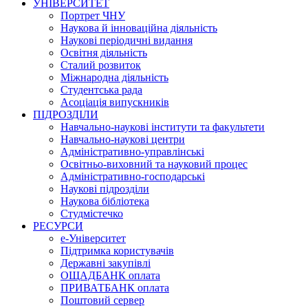
УНІВЕРСИТЕТ
Портрет ЧНУ
Наукова й інноваційна діяльність
Наукові періодичні видання
Освітня діяльність
Сталий розвиток
Міжнародна діяльність
Студентська рада
Асоціація випускників
ПІДРОЗДІЛИ
Навчально-наукові інститути та факультети
Навчально-наукові центри
Адміністративно-управлінські
Освітньо-виховний та науковий процес
Адміністративно-господарські
Наукові підрозділи
Наукова бібліотека
Студмістечко
РЕСУРСИ
е-Університет
Підтримка користувачів
Державні закупівлі
ОЩАДБАНК оплата
ПРИВАТБАНК оплата
Поштовий сервер