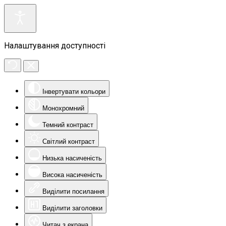
Налаштування доступності
Інвертувати кольори
Монохромний
Темний контраст
Світлий контраст
Низька насиченість
Висока насиченість
Виділити посилання
Виділити заголовки
Читач з екрана