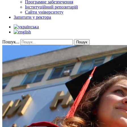
Програмне забезпечення
Інституційний репозитарій
Сайти університету
Запитати у ректора
Пошук...
Пошук