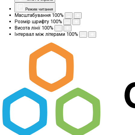
Режим читання
Масштабування
100
%
Розмір шрифту
100
%
Висота лінії
100
%
Інтервал між літерами
100
%