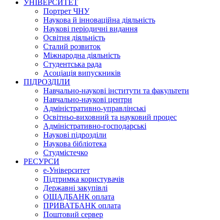
УНІВЕРСИТЕТ
Портрет ЧНУ
Наукова й інноваційна діяльність
Наукові періодичні видання
Освітня діяльність
Сталий розвиток
Міжнародна діяльність
Студентська рада
Асоціація випускників
ПІДРОЗДІЛИ
Навчально-наукові інститути та факультети
Навчально-наукові центри
Адміністративно-управлінські
Освітньо-виховний та науковий процес
Адміністративно-господарські
Наукові підрозділи
Наукова бібліотека
Студмістечко
РЕСУРСИ
е-Університет
Підтримка користувачів
Державні закупівлі
ОЩАДБАНК оплата
ПРИВАТБАНК оплата
Поштовий сервер