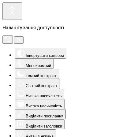
Налаштування доступності
Інвертувати кольори
Монохромний
Темний контраст
Світлий контраст
Низька насиченість
Висока насиченість
Виділити посилання
Виділити заголовки
Читач з екрана