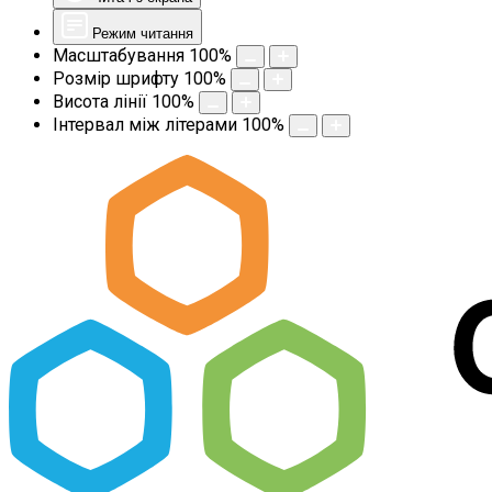
Режим читання
Масштабування
100
%
Розмір шрифту
100
%
Висота лінії
100
%
Інтервал між літерами
100
%