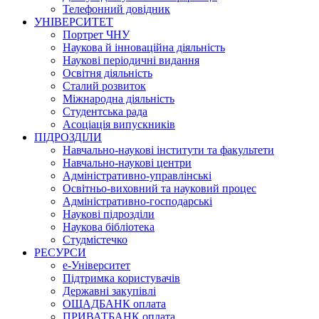
Телефонний довідник
УНІВЕРСИТЕТ
Портрет ЧНУ
Наукова й інноваційна діяльність
Наукові періодичні видання
Освітня діяльність
Сталий розвиток
Міжнародна діяльність
Студентська рада
Асоціація випускників
ПІДРОЗДІЛИ
Навчально-наукові інститути та факультети
Навчально-наукові центри
Адміністративно-управлінські
Освітньо-виховний та науковий процес
Адміністративно-господарські
Наукові підрозділи
Наукова бібліотека
Студмістечко
РЕСУРСИ
е-Університет
Підтримка користувачів
Державні закупівлі
ОЩАДБАНК оплата
ПРИВАТБАНК оплата