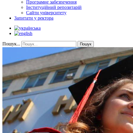
Програмне забезпечення
Інституційний репозитарій
Сайти університету
Запитати у ректора
Пошук...
Пошук