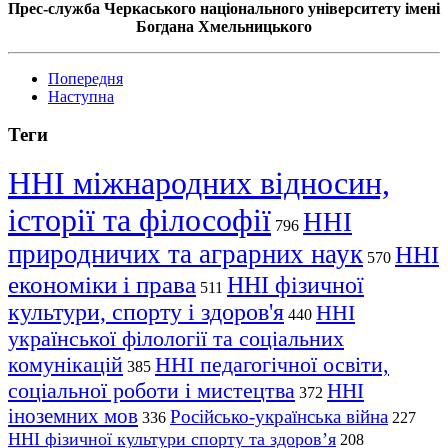
Прес-служба Черкаського національного університету імені
Богдана Хмельницького
Попередня
Наступна
Теги
ННІ міжнародних відносин,
історії та філософії
ННІ
796
природничих та аграрних наук
ННІ
570
економіки і права
ННІ фізичної
511
культури, спорту і здоров'я
ННІ
440
української філології та соціальних
комунікацій
ННІ педагогічної освіти,
385
соціальної роботи і мистецтва
ННІ
372
іноземних мов
Російсько-українська війна
336
227
ННІ фізичної культури спорту та здоров’я
208