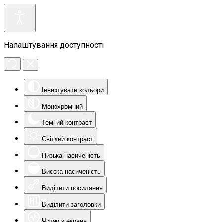
Налаштування доступності
Інвертувати кольори
Монохромний
Темний контраст
Світлий контраст
Низька насиченість
Висока насиченість
Виділити посилання
Виділити заголовки
Читач з екрана