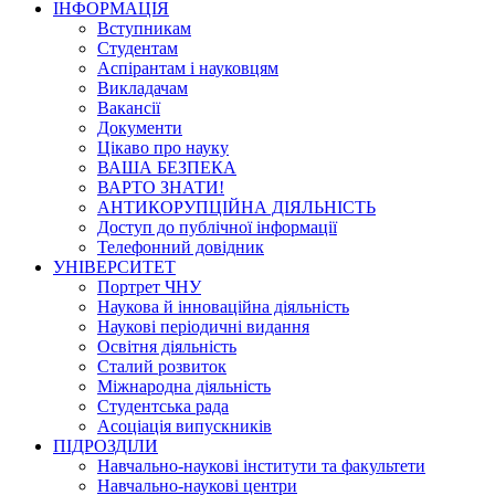
ІНФОРМАЦІЯ
Вступникам
Студентам
Аспірантам і науковцям
Викладачам
Вакансії
Документи
Цікаво про науку
ВАША БЕЗПЕКА
ВАРТО ЗНАТИ!
АНТИКОРУПЦІЙНА ДІЯЛЬНІСТЬ
Доступ до публічної інформації
Телефонний довідник
УНІВЕРСИТЕТ
Портрет ЧНУ
Наукова й інноваційна діяльність
Наукові періодичні видання
Освітня діяльність
Сталий розвиток
Міжнародна діяльність
Студентська рада
Асоціація випускників
ПІДРОЗДІЛИ
Навчально-наукові інститути та факультети
Навчально-наукові центри