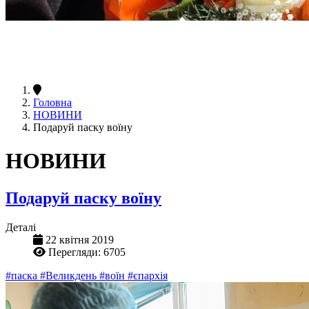
Головна
НОВИНИ
Подаруй паску воїну
НОВИНИ
Подаруй паску воїну
Деталі
22 квітня 2019
Перегляди: 6705
#паска
#Великдень
#воїн
#єпархія