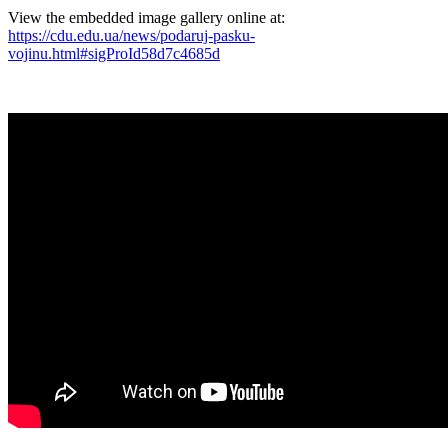
View the embedded image gallery online at:
https://cdu.edu.ua/news/podaruj-pasku-
vojinu.html#sigProId58d7c4685d