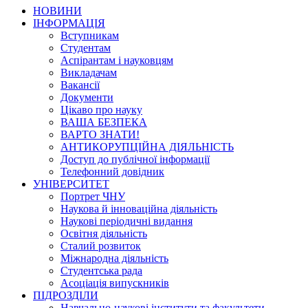
НОВИНИ
ІНФОРМАЦІЯ
Вступникам
Студентам
Аспірантам і науковцям
Викладачам
Вакансії
Документи
Цікаво про науку
ВАША БЕЗПЕКА
ВАРТО ЗНАТИ!
АНТИКОРУПЦІЙНА ДІЯЛЬНІСТЬ
Доступ до публічної інформації
Телефонний довідник
УНІВЕРСИТЕТ
Портрет ЧНУ
Наукова й інноваційна діяльність
Наукові періодичні видання
Освітня діяльність
Сталий розвиток
Міжнародна діяльність
Студентська рада
Асоціація випускників
ПІДРОЗДІЛИ
Навчально-наукові інститути та факультети