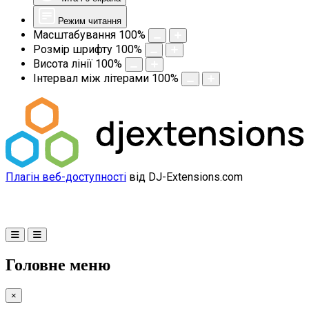
Режим читання
Масштабування
100
%
Розмір шрифту
100
%
Висота лінії
100
%
Інтервал між літерами
100
%
Плагін веб-доступності
від DJ-Extensions.com
Головне меню
×