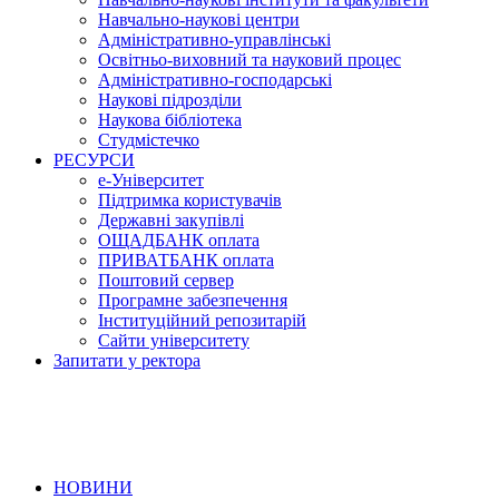
Навчально-наукові центри
Адміністративно-управлінські
Освітньо-виховний та науковий процес
Адміністративно-господарські
Наукові підрозділи
Наукова бібліотека
Студмістечко
РЕСУРСИ
е-Університет
Підтримка користувачів
Державні закупівлі
ОЩАДБАНК оплата
ПРИВАТБАНК оплата
Поштовий сервер
Програмне забезпечення
Інституційний репозитарій
Сайти університету
Запитати у ректора
НОВИНИ