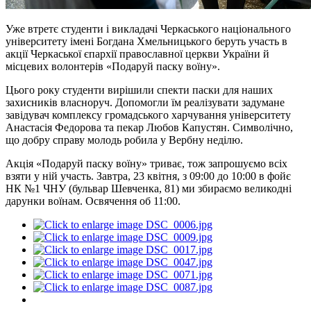
Уже втретє студенти і викладачі Черкаського національного
університету імені Богдана Хмельницького беруть участь в
акції Черкаської єпархії православної церкви України й
місцевих волонтерів «Подаруй паску воїну».
Цього року студенти вирішили спекти паски для наших
захисників власноруч. Допомогли їм реалізувати задумане
завідувач комплексу громадського харчування університету
Анастасія Федорова та пекар Любов Капустян. Символічно,
що добру справу молодь робила у Вербну неділю.
Акція «Подаруй паску воїну» триває, тож запрошуємо всіх
взяти у ній участь. Завтра, 23 квітня, з 09:00 до 10:00 в фойє
НК №1 ЧНУ (бульвар Шевченка, 81) ми збираємо великодні
дарунки воїнам. Освячення об 11:00.