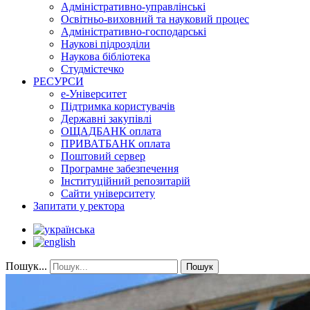
Адміністративно-управлінські
Освітньо-виховний та науковий процес
Адміністративно-господарські
Наукові підрозділи
Наукова бібліотека
Студмістечко
РЕСУРСИ
е-Університет
Підтримка користувачів
Державні закупівлі
ОЩАДБАНК оплата
ПРИВАТБАНК оплата
Поштовий сервер
Програмне забезпечення
Інституційний репозитарій
Сайти університету
Запитати у ректора
Пошук...
Пошук