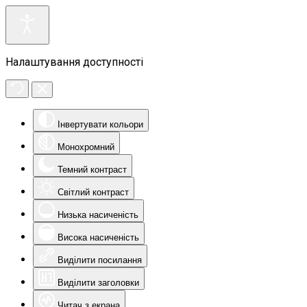
Налаштування доступності
Інвертувати кольори
Монохромний
Темний контраст
Світлий контраст
Низька насиченість
Висока насиченість
Виділити посилання
Виділити заголовки
Читач з екрана