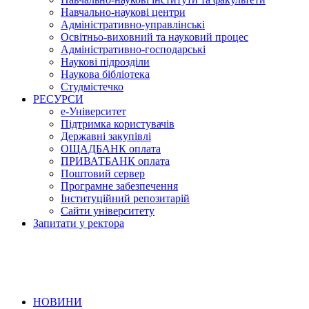
Навчально-наукові центри
Адміністративно-управлінські
Освітньо-виховний та науковий процес
Адміністративно-господарські
Наукові підрозділи
Наукова бібліотека
Студмістечко
РЕСУРСИ
е-Університет
Підтримка користувачів
Державні закупівлі
ОЩАДБАНК оплата
ПРИВАТБАНК оплата
Поштовий сервер
Програмне забезпечення
Інституційний репозитарій
Сайти університету
Запитати у ректора
НОВИНИ