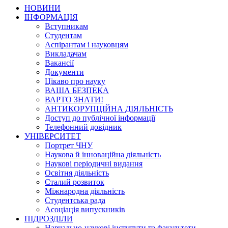
НОВИНИ
ІНФОРМАЦІЯ
Вступникам
Студентам
Аспірантам і науковцям
Викладачам
Вакансії
Документи
Цікаво про науку
ВАША БЕЗПЕКА
ВАРТО ЗНАТИ!
АНТИКОРУПЦІЙНА ДІЯЛЬНІСТЬ
Доступ до публічної інформації
Телефонний довідник
УНІВЕРСИТЕТ
Портрет ЧНУ
Наукова й інноваційна діяльність
Наукові періодичні видання
Освітня діяльність
Сталий розвиток
Міжнародна діяльність
Студентська рада
Асоціація випускників
ПІДРОЗДІЛИ
Навчально-наукові інститути та факультети