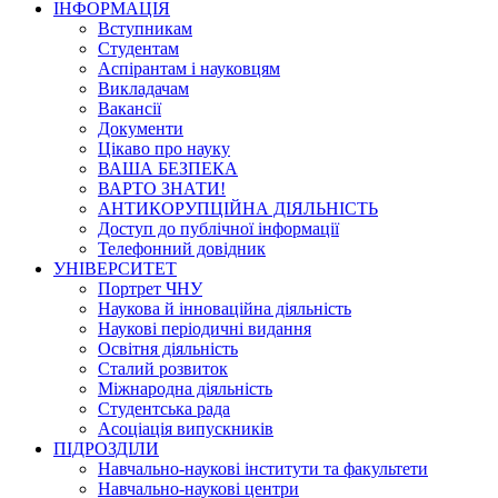
ІНФОРМАЦІЯ
Вступникам
Студентам
Аспірантам і науковцям
Викладачам
Вакансії
Документи
Цікаво про науку
ВАША БЕЗПЕКА
ВАРТО ЗНАТИ!
АНТИКОРУПЦІЙНА ДІЯЛЬНІСТЬ
Доступ до публічної інформації
Телефонний довідник
УНІВЕРСИТЕТ
Портрет ЧНУ
Наукова й інноваційна діяльність
Наукові періодичні видання
Освітня діяльність
Сталий розвиток
Міжнародна діяльність
Студентська рада
Асоціація випускників
ПІДРОЗДІЛИ
Навчально-наукові інститути та факультети
Навчально-наукові центри