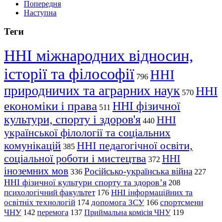
Попередня
Наступна
Теги
ННІ міжнародних відносин,
історії та філософії
ННІ
796
природничих та аграрних наук
ННІ
570
економіки і права
ННІ фізичної
511
культури, спорту і здоров'я
ННІ
440
української філології та соціальних
комунікацій
ННІ педагогічної освіти,
385
соціальної роботи і мистецтва
ННІ
372
іноземних мов
Російсько-українська війна
336
227
ННІ фізичної культури спорту та здоров’я
208
психологічний факультет
ННІ інформаційних та
176
освітніх технологій
допомога ЗСУ
спортсмени
174
166
ЧНУ
перемога
142
137
Приймальна комісія ЧНУ
119