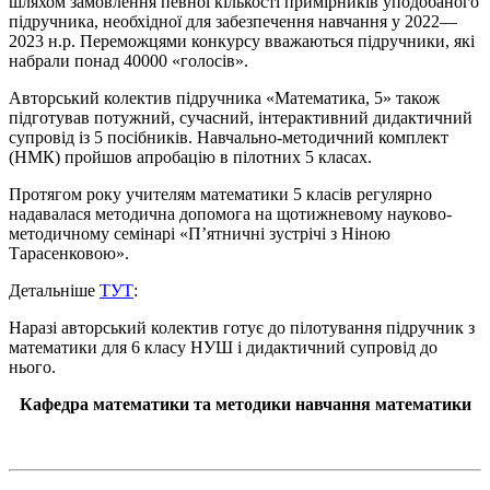
шляхом замовлення певної кількості примірників уподобаного
підручника, необхідної для забезпечення навчання у 2022—
2023 н.р. Переможцями конкурсу вважаються підручники, які
набрали понад 40000 «голосів».
Авторський колектив підручника «Математика, 5» також
підготував потужний, сучасний, інтерактивний дидактичний
супровід із 5 посібників. Навчально-методичний комплект
(НМК) пройшов апробацію в пілотних 5 класах.
Протягом року учителям математики 5 класів регулярно
надавалася методична допомога на щотижневому науково-
методичному семінарі «П’ятничні зустрічі з Ніною
Тарасенковою».
Детальніше
ТУТ
:
Наразі авторський колектив готує до пілотування підручник з
математики для 6 класу НУШ і дидактичний супровід до
нього.
Кафедра математики та методики навчання математики