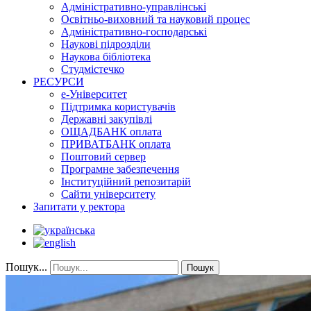
Адміністративно-управлінські
Освітньо-виховний та науковий процес
Адміністративно-господарські
Наукові підрозділи
Наукова бібліотека
Студмістечко
РЕСУРСИ
е-Університет
Підтримка користувачів
Державні закупівлі
ОЩАДБАНК оплата
ПРИВАТБАНК оплата
Поштовий сервер
Програмне забезпечення
Інституційний репозитарій
Сайти університету
Запитати у ректора
Пошук...
Пошук