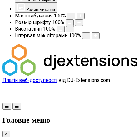
Режим читання
Масштабування
100
%
Розмір шрифту
100
%
Висота лінії
100
%
Інтервал між літерами
100
%
Плагін веб-доступності
від DJ-Extensions.com
Головне меню
×