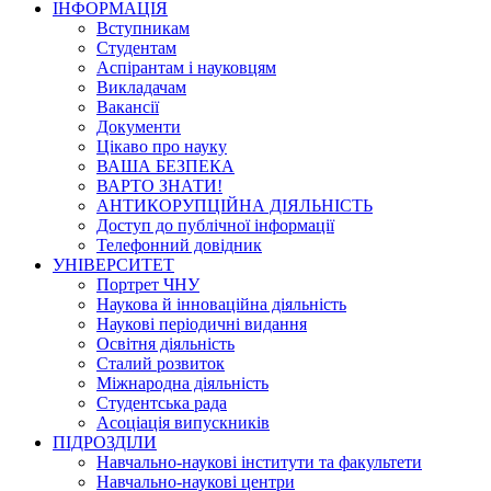
ІНФОРМАЦІЯ
Вступникам
Студентам
Аспірантам і науковцям
Викладачам
Вакансії
Документи
Цікаво про науку
ВАША БЕЗПЕКА
ВАРТО ЗНАТИ!
АНТИКОРУПЦІЙНА ДІЯЛЬНІСТЬ
Доступ до публічної інформації
Телефонний довідник
УНІВЕРСИТЕТ
Портрет ЧНУ
Наукова й інноваційна діяльність
Наукові періодичні видання
Освітня діяльність
Сталий розвиток
Міжнародна діяльність
Студентська рада
Асоціація випускників
ПІДРОЗДІЛИ
Навчально-наукові інститути та факультети
Навчально-наукові центри