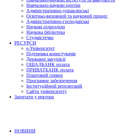
Навчально-наукові центри
Адміністративно-управлінські
Освітньо-виховний та науковий процес
Адміністративно-господарські
Наукові підрозділи
Наукова бібліотека
Студмістечко
РЕСУРСИ
е-Університет
Підтримка користувачів
Державні закупівлі
ОЩАДБАНК оплата
ПРИВАТБАНК оплата
Поштовий сервер
Програмне забезпечення
Інституційний репозитарій
Сайти університету
Запитати у ректора
НОВИНИ