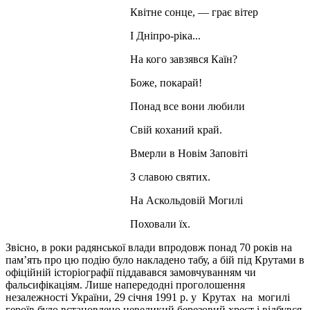
Квітне сонце, — грає вітер
І Дніпро-ріка...
На кого завзявся Каїн?
Боже, покарай!
Понад все вони любили
Свій коханий край.
Вмерли в Новім Заповіті
З славою святих.
На Аскольдовій Могилі
Поховали їх.
Звісно, в роки радянської влади впродовж понад 70 років на
пам’ять про цю подію було накладено табу, а бій під Крутами в
офіційній історіографії піддавався замовчуванням чи
фальсифікаціям. Лише напередодні проголошення
незалежності України, 29 січня 1991 р. у Крутах на могилі
героїв було встановлено невеликий березовий хрест і відбувся