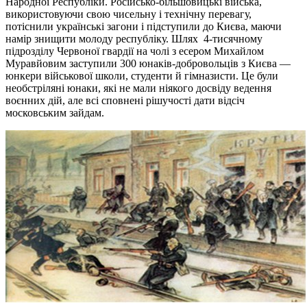
Народної Республіки. Російсько-більшовицькі війська,
використовуючи свою чисельну і технічну перевагу,
потіснили українські загони і підступили до Києва, маючи
намір знищити молоду республіку. Шлях 4-тисячному
підрозділу Червоної гвардії на чолі з есером Михайлом
Муравйовим заступили 300 юнаків-добровольців з Києва —
юнкери військової школи, студенти й гімназисти. Це були
необстріляні юнаки, які не мали ніякого досвіду ведення
воєнних дій, але всі сповнені рішучості дати відсіч
московським зайдам.