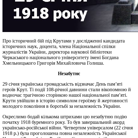
Про історичний бій під Крутами у дослідженні кандидата
історичних наук, доцента, члена Національної спілки
журналістів України, директора наукової бібліотеки
Черкаського національного університету імені Богдана
Хмельницького Григорія Михайловича Голиша.
Незабутнє
29 січня українська громадськість відзначає День пам’яті
героїв Крут. Ті події 108-річної давнини стали вікопомною й
водночас трагічною сторінкою нашої національної пам’яті.
Крути увійшли в історію символом героїзму й жертовності
молодого покоління в боротьбі за незалежність України.
Окреслимо бодай кількома штрихами цю незабутню подію
початку 1918 буремного року. То був завершальний акорд
українсько-російської війни. Четвертим універсалом (22 січня
1918 р.) була проголошена повна незалежність Української