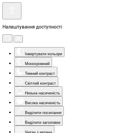
Налаштування доступності
Інвертувати кольори
Монохромний
Темний контраст
Світлий контраст
Низька насиченість
Висока насиченість
Виділити посилання
Виділити заголовки
Читач з екрана