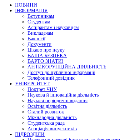
НОВИНИ
ІНФОРМАЦІЯ
Вступникам
Студентам
Аспірантам і науковцям
Викладачам
Вакансії
Документи
Цікаво про науку
ВАША БЕЗПЕКА
ВАРТО ЗНАТИ!
АНТИКОРУПЦІЙНА ДІЯЛЬНІСТЬ
Доступ до публічної інформації
Телефонний довідник
УНІВЕРСИТЕТ
Портрет ЧНУ
Наукова й інноваційна діяльність
Наукові періодичні видання
Освітня діяльність
Сталий розвиток
Міжнародна діяльність
Студентська рада
Асоціація випускників
ПІДРОЗДІЛИ
Навчально-наукові інститути та факультети