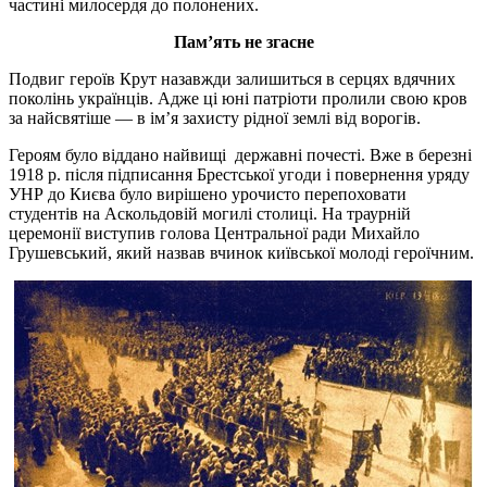
частині милосердя до полонених.
Пам’ять не згасне
Подвиг героїв Крут назавжди залишиться в серцях вдячних
поколінь українців. Адже ці юні патріоти пролили свою кров
за найсвятіше — в ім’я захисту рідної землі від ворогів.
Героям було віддано найвищі державні почесті. Вже в березні
1918 р. після підписання Брестської угоди і повернення уряду
УНР до Києва було вирішено урочисто перепоховати
студентів на Аскольдовій могилі столиці. На траурній
церемонії виступив голова Центральної ради Михайло
Грушевський, який назвав вчинок київської молоді героїчним.