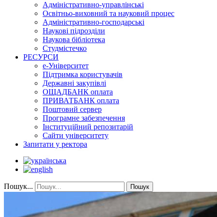
Адміністративно-управлінські
Освітньо-виховний та науковий процес
Адміністративно-господарські
Наукові підрозділи
Наукова бібліотека
Студмістечко
РЕСУРСИ
е-Університет
Підтримка користувачів
Державні закупівлі
ОЩАДБАНК оплата
ПРИВАТБАНК оплата
Поштовий сервер
Програмне забезпечення
Інституційний репозитарій
Сайти університету
Запитати у ректора
Пошук...
Пошук