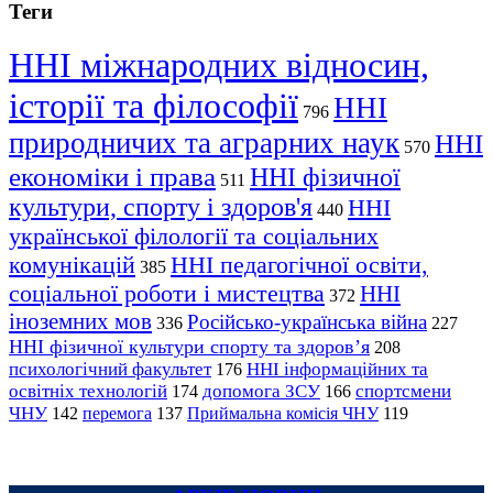
Теги
ННІ міжнародних відносин,
історії та філософії
ННІ
796
природничих та аграрних наук
ННІ
570
економіки і права
ННІ фізичної
511
культури, спорту і здоров'я
ННІ
440
української філології та соціальних
комунікацій
ННІ педагогічної освіти,
385
соціальної роботи і мистецтва
ННІ
372
іноземних мов
Російсько-українська війна
336
227
ННІ фізичної культури спорту та здоров’я
208
психологічний факультет
ННІ інформаційних та
176
освітніх технологій
допомога ЗСУ
спортсмени
174
166
ЧНУ
перемога
142
137
Приймальна комісія ЧНУ
119