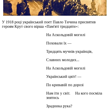
У 1918 році український поет Павло Тичина присвятив
героям Крут свого вірша «Пам'яті тридцяти»:
На Аскольдовій могилі
Поховали їх —
Тридцять мучнів-українців,
Славних молодих...
На Аскольдовій могилі
Український цвіт! —
По кривавій по дорозі
Нам іти у світ. На кого посміла
знятись
Зрадника рука?