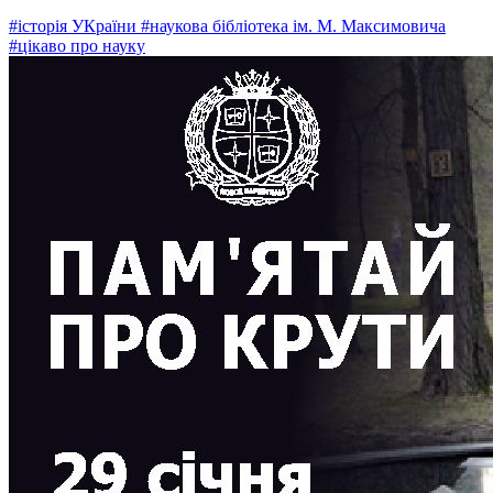
#історія УКраїни
#наукова бібліотека ім. М. Максимовича
#цікаво про науку