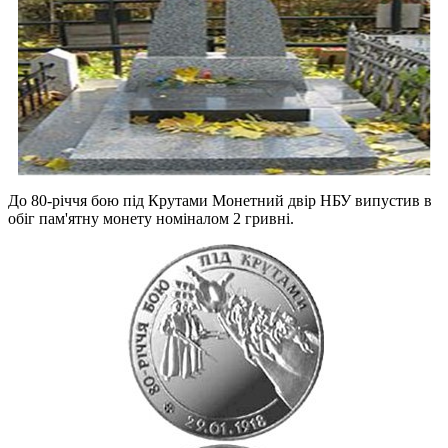
До 80-річчя бою під Крутами Монетний двір НБУ випустив в
обіг пам'ятну монету номіналом 2 гривні.