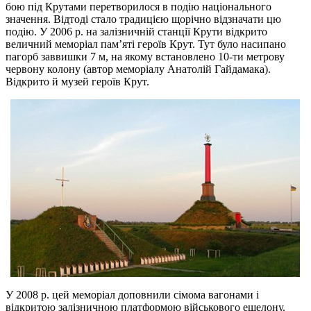
бою під Крутами перетворилося в подію національного
значення. Відтоді стало традицією щорічно відзначати цю
подію. У 2006 р. на залізничній станції Крути відкрито
величний меморіал пам’яті героїв Крут. Тут було насипано
пагорб заввишки 7 м, на якому встановлено 10-ти метрову
червону колону (автор меморіалу Анатолій Гайдамака).
Відкрито й музей героїв Крут.
У 2008 р. цей меморіал доповнили сімома вагонами і
відкритою залізничною платформою військового ешелону.