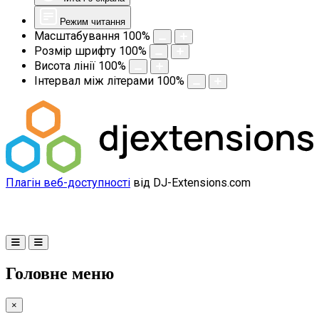
Режим читання
Масштабування
100
%
Розмір шрифту
100
%
Висота лінії
100
%
Інтервал між літерами
100
%
Плагін веб-доступності
від DJ-Extensions.com
Головне меню
×