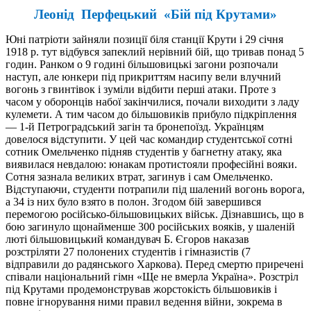
Леонід Перфецький «Бій під Крутами»
Юні патріоти зайняли позиції біля станції Крути і 29 січня
1918 р. тут відбувся запеклий нерівний бій, що тривав понад 5
годин. Ранком о 9 годині більшовицькі загони розпочали
наступ, але юнкери під прикриттям насипу вели влучний
вогонь з гвинтівок і зуміли відбити перші атаки. Проте з
часом у оборонців набої закінчилися, почали виходити з ладу
кулемети. А тим часом до більшовиків прибуло підкріплення
— 1-й Петроградський загін та бронепоїзд. Українцям
довелося відступити. У цей час командир студентської сотні
сотник Омельченко підняв студентів у багнетну атаку, яка
виявилася невдалою: юнакам протистояли професійні вояки.
Сотня зазнала великих втрат, загинув і сам Омельченко.
Відступаючи, студенти потрапили під шалений вогонь ворога,
а 34 із них було взято в полон. Згодом бій завершився
перемогою російсько-більшовицьких військ. Дізнавшись, що в
бою загинуло щонайменше 300 російських вояків, у шаленій
люті більшовицький командувач Б. Єгоров наказав
розстріляти 27 полонених студентів і гімназистів (7
відправили до радянського Харкова). Перед смертю приречені
співали національний гімн «Ще не вмерла Україна». Розстріл
під Крутами продемонстрував жорстокість більшовиків і
повне ігнорування ними правил ведення війни, зокрема в