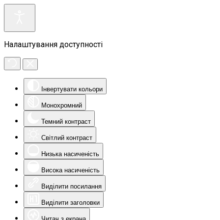
Налаштування доступності
Інвертувати кольори
Монохромний
Темний контраст
Світлий контраст
Низька насиченість
Висока насиченість
Виділити посилання
Виділити заголовки
Читач з екрана