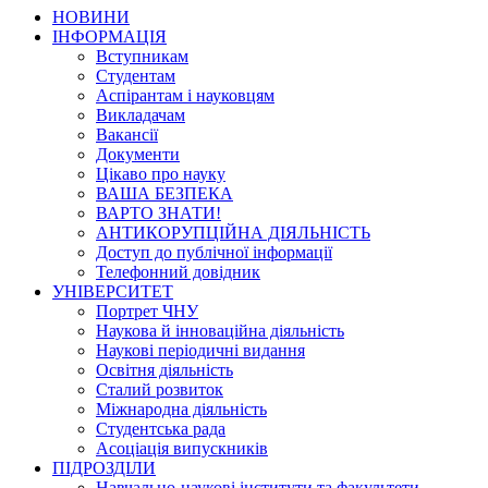
НОВИНИ
ІНФОРМАЦІЯ
Вступникам
Студентам
Аспірантам і науковцям
Викладачам
Вакансії
Документи
Цікаво про науку
ВАША БЕЗПЕКА
ВАРТО ЗНАТИ!
АНТИКОРУПЦІЙНА ДІЯЛЬНІСТЬ
Доступ до публічної інформації
Телефонний довідник
УНІВЕРСИТЕТ
Портрет ЧНУ
Наукова й інноваційна діяльність
Наукові періодичні видання
Освітня діяльність
Сталий розвиток
Міжнародна діяльність
Студентська рада
Асоціація випускників
ПІДРОЗДІЛИ
Навчально-наукові інститути та факультети