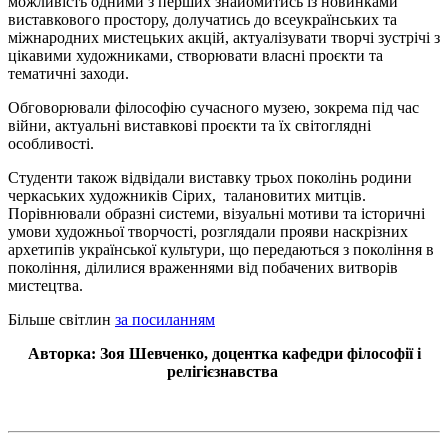
можливість одними з перших знайомитись із новинками
виставкового простору, долучатись до всеукраїнських та
міжнародних мистецьких акцій, актуалізувати творчі зустрічі з
цікавими художниками, створювати власні проєкти та
тематичні заходи.
Обговорювали філософію сучасного музею, зокрема під час
війни, актуальні виставкові проєкти та їх світоглядні
особливості.
Студенти також відвідали виставку трьох поколінь родини
черкаських художників Сірих, талановитих митців.
Порівнювали образні системи, візуальні мотиви та історичні
умови художньої творчості, розглядали прояви наскрізних
архетипів української культури, що передаються з покоління в
покоління, ділилися враженнями від побачених витворів
мистецтва.
Більше світлин
за посиланням
Авторка: Зоя Шевченко, доцентка кафедри філософії і
релігієзнавства