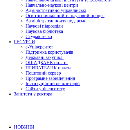
Навчально-наукові центри
Адміністративно-управлінські
Освітньо-виховний та науковий процес
Адміністративно-господарські
Наукові підрозділи
Наукова бібліотека
Студмістечко
РЕСУРСИ
е-Університет
Підтримка користувачів
Державні закупівлі
ОЩАДБАНК оплата
ПРИВАТБАНК оплата
Поштовий сервер
Програмне забезпечення
Інституційний репозитарій
Сайти університету
Запитати у ректора
НОВИНИ