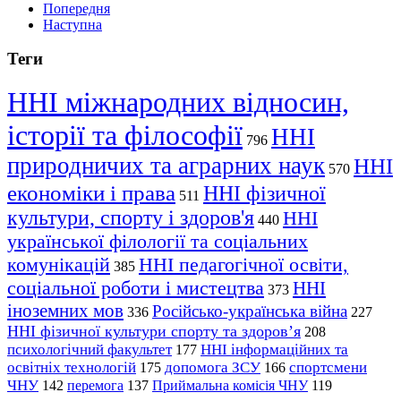
Попередня
Наступна
Теги
ННІ міжнародних відносин,
історії та філософії
ННІ
796
природничих та аграрних наук
ННІ
570
економіки і права
ННІ фізичної
511
культури, спорту і здоров'я
ННІ
440
української філології та соціальних
комунікацій
ННІ педагогічної освіти,
385
соціальної роботи і мистецтва
ННІ
373
іноземних мов
Російсько-українська війна
336
227
ННІ фізичної культури спорту та здоров’я
208
психологічний факультет
ННІ інформаційних та
177
освітніх технологій
допомога ЗСУ
спортсмени
175
166
ЧНУ
перемога
142
137
Приймальна комісія ЧНУ
119