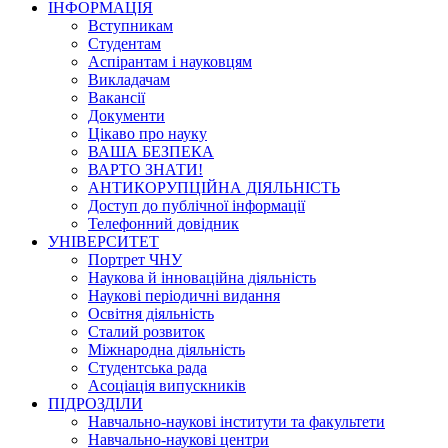
ІНФОРМАЦІЯ
Вступникам
Студентам
Аспірантам і науковцям
Викладачам
Вакансії
Документи
Цікаво про науку
ВАША БЕЗПЕКА
ВАРТО ЗНАТИ!
АНТИКОРУПЦІЙНА ДІЯЛЬНІСТЬ
Доступ до публічної інформації
Телефонний довідник
УНІВЕРСИТЕТ
Портрет ЧНУ
Наукова й інноваційна діяльність
Наукові періодичні видання
Освітня діяльність
Сталий розвиток
Міжнародна діяльність
Студентська рада
Асоціація випускників
ПІДРОЗДІЛИ
Навчально-наукові інститути та факультети
Навчально-наукові центри