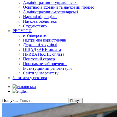
Адміністративно-управлінські
Освітньо-виховний та науковий процес
Адміністративно-господарські
Наукові підрозділи
Наукова бібліотека
Студмістечко
РЕСУРСИ
е-Університет
Підтримка користувачів
Державні закупівлі
ОЩАДБАНК оплата
ПРИВАТБАНК оплата
Поштовий сервер
Програмне забезпечення
Інституційний репозитарій
Сайти університету
Запитати у ректора
Пошук...
Пошук