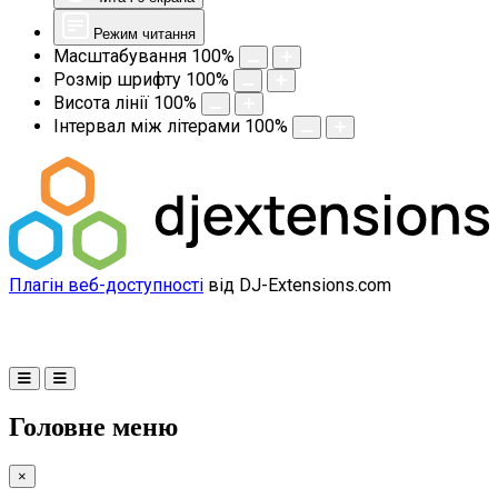
Режим читання
Масштабування
100
%
Розмір шрифту
100
%
Висота лінії
100
%
Інтервал між літерами
100
%
Плагін веб-доступності
від DJ-Extensions.com
Головне меню
×