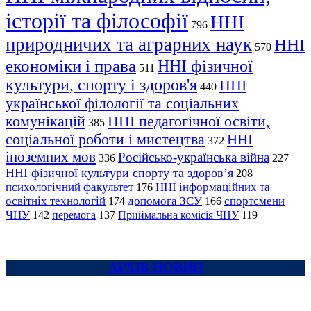
історії та філософії
ННІ
796
природничих та аграрних наук
ННІ
570
економіки і права
ННІ фізичної
511
культури, спорту і здоров'я
ННІ
440
української філології та соціальних
комунікацій
ННІ педагогічної освіти,
385
соціальної роботи і мистецтва
ННІ
372
іноземних мов
Російсько-українська війна
336
227
ННІ фізичної культури спорту та здоров’я
208
психологічний факультет
ННІ інформаційних та
176
освітніх технологій
допомога ЗСУ
спортсмени
174
166
ЧНУ
перемога
142
137
Приймальна комісія ЧНУ
119
АРХІВ НОВИН