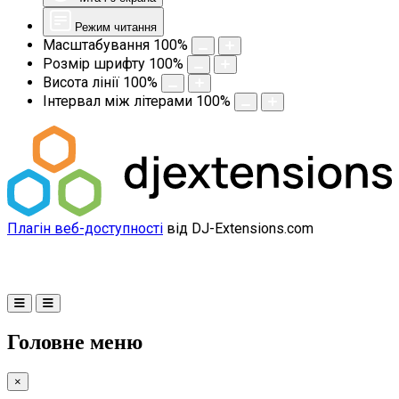
Режим читання
Масштабування
100
%
Розмір шрифту
100
%
Висота лінії
100
%
Інтервал між літерами
100
%
Плагін веб-доступності
від DJ-Extensions.com
Головне меню
×