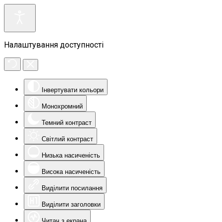
Налаштування доступності
Інвертувати кольори
Монохромний
Темний контраст
Світлий контраст
Низька насиченість
Висока насиченість
Виділити посилання
Виділити заголовки
Читач з екрана