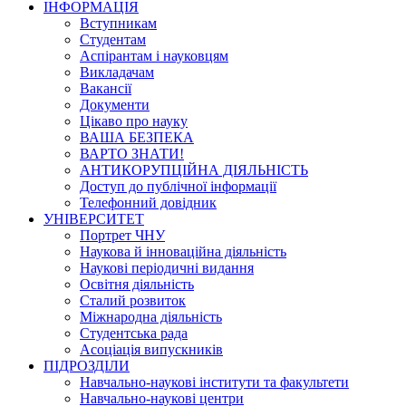
ІНФОРМАЦІЯ
Вступникам
Студентам
Аспірантам і науковцям
Викладачам
Вакансії
Документи
Цікаво про науку
ВАША БЕЗПЕКА
ВАРТО ЗНАТИ!
АНТИКОРУПЦІЙНА ДІЯЛЬНІСТЬ
Доступ до публічної інформації
Телефонний довідник
УНІВЕРСИТЕТ
Портрет ЧНУ
Наукова й інноваційна діяльність
Наукові періодичні видання
Освітня діяльність
Сталий розвиток
Міжнародна діяльність
Студентська рада
Асоціація випускників
ПІДРОЗДІЛИ
Навчально-наукові інститути та факультети
Навчально-наукові центри