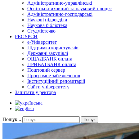
Адміністративно-управлінські
Освітньо-виховний та науковий процес
Адміністративно-господарські
Наукові підрозділи
Наукова бібліотека
Студмістечко
РЕСУРСИ
е-Університет
Підтримка користувачів
Державні закупівлі
ОЩАДБАНК оплата
ПРИВАТБАНК оплата
Поштовий сервер
Програмне забезпечення
Інституційний репозитарій
Сайти університету
Запитати у ректора
Пошук...
Пошук