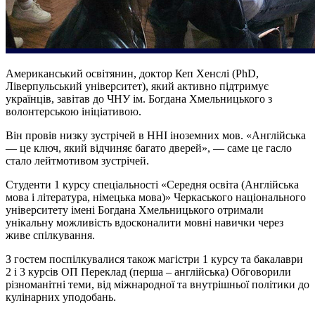
Американський освітянин, доктор Кеп Хенслі (PhD,
Ліверпульський університет), який активно підтримує
українців, завітав до ЧНУ ім. Богдана Хмельницького з
волонтерською ініціативою.
Він провів низку зустрічей в ННІ іноземних мов. «Англійська
— це ключ, який відчиняє багато дверей», — саме це гасло
стало лейтмотивом зустрічей.
Студенти 1 курсу спеціальності «Середня освіта (Англійська
мова і література, німецька мова)» Черкаського національного
університету імені Богдана Хмельницького отримали
унікальну можливість вдосконалити мовні навички через
живе спілкування.
З гостем поспілкувалися також магістри 1 курсу та бакалаври
2 і 3 курсів ОП Переклад (перша – англійська) Обговорили
різноманітні теми, від міжнародної та внутрішньої політики до
кулінарних уподобань.