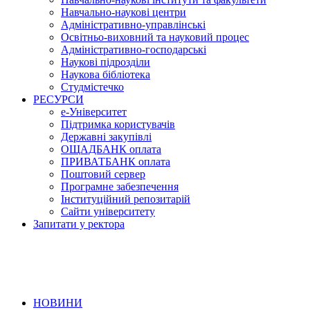
Навчально-наукові центри
Адміністративно-управлінські
Освітньо-виховний та науковий процес
Адміністративно-господарські
Наукові підрозділи
Наукова бібліотека
Студмістечко
РЕСУРСИ
е-Університет
Підтримка користувачів
Державні закупівлі
ОЩАДБАНК оплата
ПРИВАТБАНК оплата
Поштовий сервер
Програмне забезпечення
Інституційний репозитарій
Сайти університету
Запитати у ректора
НОВИНИ