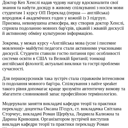
Доктор Кеп Хенслі
надав чудову нагоду вдосконалити свої
знання та набути досвіду в живому спілкуванні з носієм мови
студентам 1 курсу ОП Переклад (перша — англійська)
впродовж 4 академічних годин у кожній із 3 підгруп.
Приємна, невимушена атмосфера, яку створив доктор Хенслі,
сприяла подоланню мовних бар'єрів, цікавій і жвавій дискусії
й активному обміну культурною інформацією.
Зокрема, у межах курсу «Англійська мова (усне і писемне
мовлення)» майбутні педагоги стали активними учасниками
дискусії. Студенти ставили гостю питання про: особливості
системи освіти в США та Великій Британії; тонкощі
англійської філології; актуальні виклики та гострі проблеми
сучасності.
Для першокурсників така зустріч стала справжнім інтенсивом
із подолання мовного бар'єра. Спілкування з native speaker
такого рівня допомагає краще зрозуміти автентичну вимову та
збагатити словниковий запас професійною термінологією.
Модерували заняття викладачі кафедри теорії та практики
перекладу: доцентка Оксана П'єцух, ст. викладачка Світлана
Сторчеус, викладачі Роман Щербуха, Людмила Калюжна та
Дарина Кривошия. Організатором зустрічей виступив
викладач кафедри теорії та практики перекладу Роман