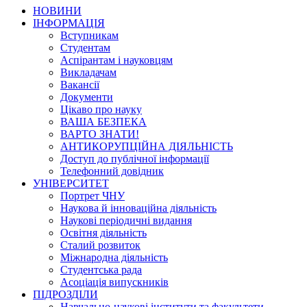
НОВИНИ
ІНФОРМАЦІЯ
Вступникам
Студентам
Аспірантам і науковцям
Викладачам
Вакансії
Документи
Цікаво про науку
ВАША БЕЗПЕКА
ВАРТО ЗНАТИ!
АНТИКОРУПЦІЙНА ДІЯЛЬНІСТЬ
Доступ до публічної інформації
Телефонний довідник
УНІВЕРСИТЕТ
Портрет ЧНУ
Наукова й інноваційна діяльність
Наукові періодичні видання
Освітня діяльність
Сталий розвиток
Міжнародна діяльність
Студентська рада
Асоціація випускників
ПІДРОЗДІЛИ
Навчально-наукові інститути та факультети