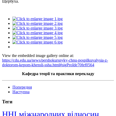
Щербуха.
View the embedded image gallery online at:
https://cdu.edu.ua/news/pershokursnyky-chnu-pospilkuvalysia-z-
doktorom-kepom-khensli-ssha.html#sigProIde70fef0564
Кафедра теорії та практики перекладу
Попередня
Наступна
Теги
ННІ міжнародних відносин,