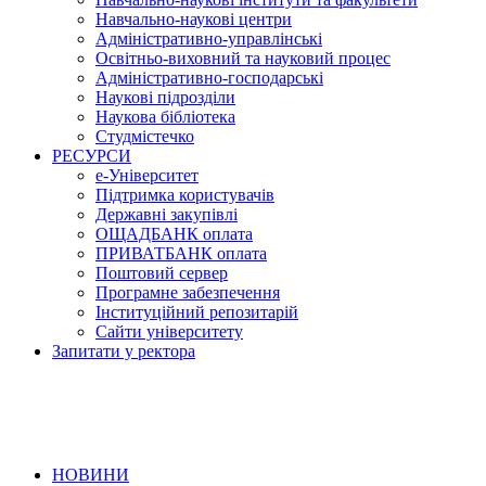
Навчально-наукові центри
Адміністративно-управлінські
Освітньо-виховний та науковий процес
Адміністративно-господарські
Наукові підрозділи
Наукова бібліотека
Студмістечко
РЕСУРСИ
е-Університет
Підтримка користувачів
Державні закупівлі
ОЩАДБАНК оплата
ПРИВАТБАНК оплата
Поштовий сервер
Програмне забезпечення
Інституційний репозитарій
Сайти університету
Запитати у ректора
НОВИНИ