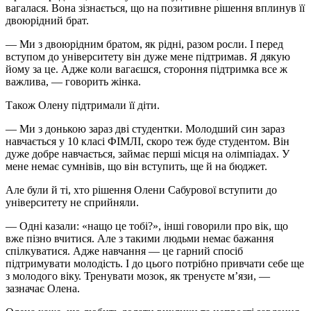
вагалася. Вона зізнається, що на позитивне рішення вплинув її
двоюрідний брат.
— Ми з двоюрідним братом, як рідні, разом росли. І перед
вступом до університету він дуже мене підтримав. Я дякую
йому за це. Адже коли вагаєшся, стороння підтримка все ж
важлива, — говорить жінка.
Також Олену підтримали її діти.
— Ми з донькою зараз дві студентки. Молодший син зараз
навчається у 10 класі ФІМЛІ, скоро теж буде студентом. Він
дуже добре навчається, займає перші місця на олімпіадах. У
мене немає сумнівів, що він вступить, ще й на бюджет.
Але були й ті, хто рішення Олени Сабурової вступити до
університету не сприйняли.
— Одні казали: «нащо це тобі?», інші говорили про вік, що
вже пізно вчитися. Але з такими людьми немає бажання
спілкуватися. Адже навчання — це гарний спосіб
підтримувати молодість. І до цього потрібно привчати себе ще
з молодого віку. Тренувати мозок, як тренуєте м’язи, —
зазначає Олена.