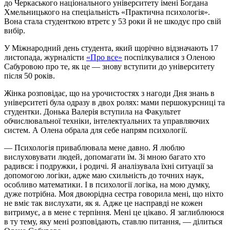
до Черкаського національного університету імені Богдана
Хмельницького на спеціальність «Практична психологія».
Вона стала студенткою втретє у 53 роки й не шкодує про свій
вибір.
У Міжнародний день студента, який щорічно відзначають 17
листопада, журналісти
«Про все»
поспілкувалися з Оленою
Сабуровою про те, як це — знову вступити до університету
після 50 років.
Жінка розповідає, що на урочистостях з нагоди Дня знань в
університеті була одразу в двох ролях: мами першокурсниці та
студентки. Донька Валерія вступила на Факультет
обчислювальної техніки, інтелектуальних та управляючих
систем. А Олена обрала для себе напрям психології.
— Психологія приваблювала мене давно. Я люблю
вислуховувати людей, допомагати їм. Зі мною багато хто
радився: і подружки, і родичі. Я аналізувала їхні ситуації за
допомогою логіки, адже маю схильність до точних наук,
особливо математики. І в психології логіка, на мою думку,
дуже потрібна. Моя двоюрідна сестра говорила мені, що ніхто
не вміє так вислухати, як я. Адже це насправді не кожен
витримує, а в мене є терпіння. Мені це цікаво. Я заглиблююся
в ту тему, яку мені розповідають, ставлю питання, — ділиться