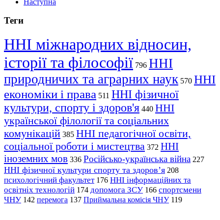
Наступна
Теги
ННІ міжнародних відносин,
історії та філософії
ННІ
796
природничих та аграрних наук
ННІ
570
економіки і права
ННІ фізичної
511
культури, спорту і здоров'я
ННІ
440
української філології та соціальних
комунікацій
ННІ педагогічної освіти,
385
соціальної роботи і мистецтва
ННІ
372
іноземних мов
Російсько-українська війна
336
227
ННІ фізичної культури спорту та здоров’я
208
психологічний факультет
ННІ інформаційних та
176
освітніх технологій
допомога ЗСУ
спортсмени
174
166
ЧНУ
перемога
142
137
Приймальна комісія ЧНУ
119