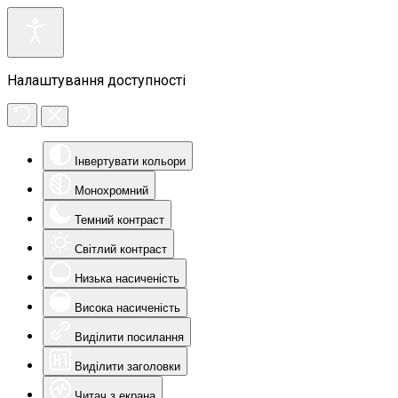
Налаштування доступності
Інвертувати кольори
Монохромний
Темний контраст
Світлий контраст
Низька насиченість
Висока насиченість
Виділити посилання
Виділити заголовки
Читач з екрана