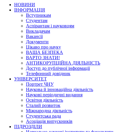
НОВИНИ
ІНФОРМАЦІЯ
Вступникам
Студентам
Аспірантам і науковцям
Викладачам
Вакансії
Документи
Цікаво про науку
ВАША БЕЗПЕКА
ВАРТО ЗНАТИ!
АНТИКОРУПЦІЙНА ДІЯЛЬНІСТЬ
Доступ до публічної інформації
Телефонний довідник
УНІВЕРСИТЕТ
Портрет ЧНУ
Наукова й інноваційна діяльність
Наукові періодичні видання
Освітня діяльність
Сталий розвиток
Міжнародна діяльність
Студентська рада
Асоціація випускників
ПІДРОЗДІЛИ
Навчально-наукові інститути та факультети