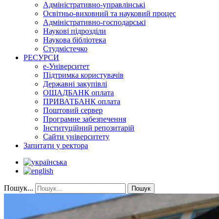
Адміністративно-управлінські
Освітньо-виховний та науковий процес
Адміністративно-господарські
Наукові підрозділи
Наукова бібліотека
Студмістечко
РЕСУРСИ
е-Університет
Підтримка користувачів
Державні закупівлі
ОЩАДБАНК оплата
ПРИВАТБАНК оплата
Поштовий сервер
Програмне забезпечення
Інституційний репозитарій
Сайти університету
Запитати у ректора
Пошук...
Пошук