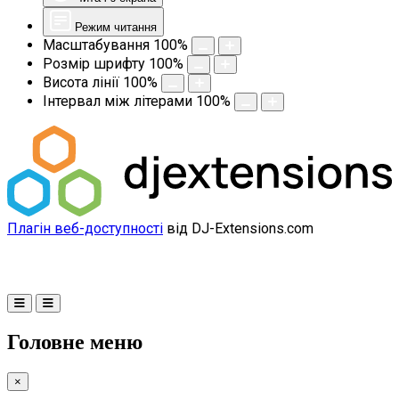
Режим читання
Масштабування
100
%
Розмір шрифту
100
%
Висота лінії
100
%
Інтервал між літерами
100
%
Плагін веб-доступності
від DJ-Extensions.com
Головне меню
×