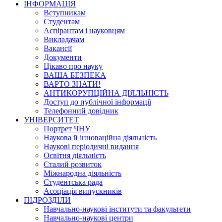
ІНФОРМАЦІЯ
Вступникам
Студентам
Аспірантам і науковцям
Викладачам
Вакансії
Документи
Цікаво про науку
ВАША БЕЗПЕКА
ВАРТО ЗНАТИ!
АНТИКОРУПЦІЙНА ДІЯЛЬНІСТЬ
Доступ до публічної інформації
Телефонний довідник
УНІВЕРСИТЕТ
Портрет ЧНУ
Наукова й інноваційна діяльність
Наукові періодичні видання
Освітня діяльність
Сталий розвиток
Міжнародна діяльність
Студентська рада
Асоціація випускників
ПІДРОЗДІЛИ
Навчально-наукові інститути та факультети
Навчально-наукові центри