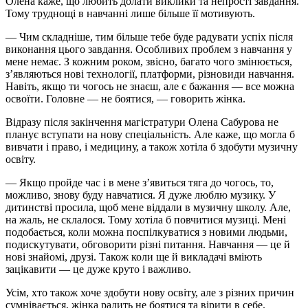
Олена каже, що любить долати виклики та непрості завдання.
Тому труднощі в навчанні лише більше її мотивують.
— Чим складніше, тим більше тебе буде радувати успіх після
виконання цього завдання. Особливих проблем з навчання у
мене немає. З кожним роком, звісно, багато чого змінюється,
з’являються нові технології, платформи, різновиди навчання.
Навіть, якщо ти чогось не знаєш, але є бажання — все можна
освоїти. Головне — не боятися, — говорить жінка.
Відразу після закінчення магістратури Олена Сабурова не
планує вступати на нову спеціальність. Але каже, що могла б
вивчати і право, і медицину, а також хотіла б здобути музичну
освіту.
— Якщо пройде час і в мене з’явиться тяга до чогось, то,
можливо, знову буду навчатися. Я дуже люблю музику. У
дитинстві просила, щоб мене віддали в музичну школу. Але,
на жаль, не склалося. Тому хотіла б повчитися музиці. Мені
подобається, коли можна поспілкуватися з новими людьми,
подискутувати, обговорити різні питання. Навчання — це й
нові знайомі, друзі. Також коли ще й викладачі вміють
зацікавити — це дуже круто і важливо.
Усім, хто також хоче здобути нову освіту, але з різних причин
сумнівається, жінка радить не боятися та вірити в себе.