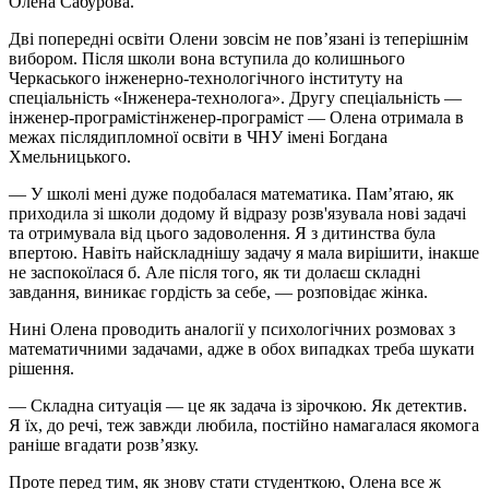
Олена Сабурова.
Дві попередні освіти Олени зовсім не пов’язані із теперішнім
вибором. Після школи вона вступила до колишнього
Черкаського інженерно-технологічного інституту на
спеціальність «Інженера-технолога». Другу спеціальність —
інженер-програмістінженер-програміст — Олена отримала в
межах післядипломної освіти в ЧНУ імені Богдана
Хмельницького.
— У школі мені дуже подобалася математика. Пам’ятаю, як
приходила зі школи додому й відразу розв'язувала нові задачі
та отримувала від цього задоволення. Я з дитинства була
впертою. Навіть найскладнішу задачу я мала вирішити, інакше
не заспокоїлася б. Але після того, як ти долаєш складні
завдання, виникає гордість за себе, — розповідає жінка.
Нині Олена проводить аналогії у психологічних розмовах з
математичними задачами, адже в обох випадках треба шукати
рішення.
— Складна ситуація — це як задача із зірочкою. Як детектив.
Я їх, до речі, теж завжди любила, постійно намагалася якомога
раніше вгадати розв’язку.
Проте перед тим, як знову стати студенткою, Олена все ж