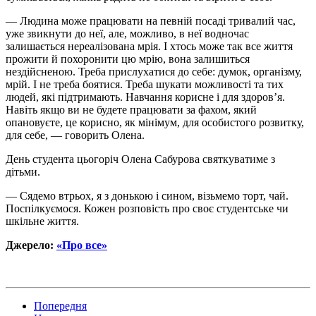
— Людина може працювати на певній посаді тривалий час,
уже звикнути до неї, але, можливо, в неї водночас
залишається нереалізована мрія. І хтось може так все життя
прожити й похоронити цю мрію, вона залишиться
нездійсненою. Треба прислухатися до себе: думок, організму,
мрій. І не треба боятися. Треба шукати можливості та тих
людей, які підтримають. Навчання корисне і для здоров’я.
Навіть якщо ви не будете працювати за фахом, який
опановуєте, це корисно, як мінімум, для особистого розвитку,
для себе, — говорить Олена.
День студента цьогоріч Олена Сабурова святкуватиме з
дітьми.
— Сядемо втрьох, я з донькою і сином, візьмемо торт, чай.
Поспілкуємося. Кожен розповість про своє студентське чи
шкільне життя.
Джерело:
«Про все»
Попередня