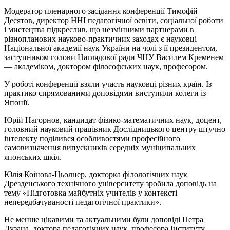
Модератор пленарного засідання конференції Тимофій
Десятов, директор ННІ педагогічної освіти, соціальної роботи
і мистецтва підкреслив, що незмінними партнерами в
різнопланових науково-практичних заходах є науковці
Національної академії наук України на чолі з її президентом,
заступником голови Наглядової ради ЧНУ Василем Кременем
— академіком, доктором філософських наук, професором.
У роботі конференції взяли участь науковці різних країн. Із
практико спрямованими доповідями виступили колеги із
Японії.
Юрій Нагорнов, кандидат фізико-математичних наук, доцент,
головний науковий працівник Дослідницького центру штучно
інтелекту поділився особливостями професійного
самовизначення випускників середніх муніципальних
японських шкіл.
Юлія Коінова-Цьолнер, докторка філологічних наук
Дрезденського технічного університету зробила доповідь на
тему «Підготовка майбутніх учителів у контексті
непередбачуваності педагогічної практики».
Не менше цікавими та актуальними були доповіді Петра
Лузана, доктора педагогічних наук, професора Інституту