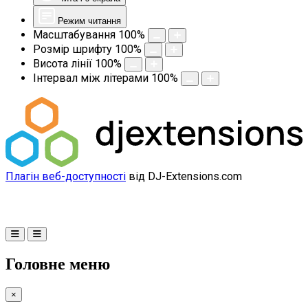
Режим читання
Масштабування
100
%
Розмір шрифту
100
%
Висота лінії
100
%
Інтервал між літерами
100
%
Плагін веб-доступності
від DJ-Extensions.com
Головне меню
×