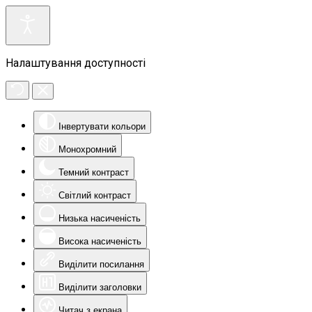
Налаштування доступності
Інвертувати кольори
Монохромний
Темний контраст
Світлий контраст
Низька насиченість
Висока насиченість
Виділити посилання
Виділити заголовки
Читач з екрана