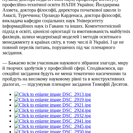
професійно-технічної освіти НАПН України; Йилдирима
Ахмета, доктора філософії, директора початкової школи із
Амасіі, Туреччина; Орландо Карденаса, доктора філософії,
викладача кафедри соціальних наук Університету
інформаційних наук із Гавани та інших. Компетентнісний
підхід в освіті, ціннісні орієнтації та вмотивованість майбутніх
фахівців, шляхи модернізації моделей і методів освітнього
менеджменту в країнах світу, в тому числі й Україні. І це не
повний перелік питань, порушених під час пленарного
засідання.
— Бажаємо всім учасникам наукового зібрання злагоди, миру
й творчих здобутків у професійній сфері. Сподіваємося, що
секційні засідання будуть не менш тематично насиченими та
пройдуть на високому науковому рівні та в конструктивних
діалогах, — підсумував пленарне засідання Тимофій Десятов.