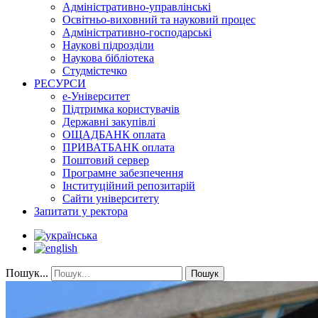
Адміністративно-управлінські
Освітньо-виховний та науковий процес
Адміністративно-господарські
Наукові підрозділи
Наукова бібліотека
Студмістечко
РЕСУРСИ
е-Університет
Підтримка користувачів
Державні закупівлі
ОЩАДБАНК оплата
ПРИВАТБАНК оплата
Поштовий сервер
Програмне забезпечення
Інституційний репозитарій
Сайти університету
Запитати у ректора
Пошук...
Пошук