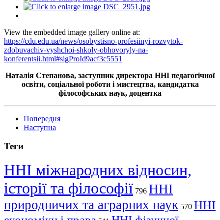
View the embedded image gallery online at:
https://cdu.edu.ua/news/osobystisno-profesiinyi-rozvytok-
zdobuvachiv-vyshchoi-shkoly-obhovoryly-na-
konferentsii.html#sigProId9acf3c5551
Наталія Степанова, заступник директора ННІ педагогічної
освіти, соціальної роботи і мистецтва, кандидатка
філософських наук, доцентка
Попередня
Наступна
Теги
ННІ міжнародних відносин,
історії та філософії
ННІ
796
природничих та аграрних наук
ННІ
570
економіки і права