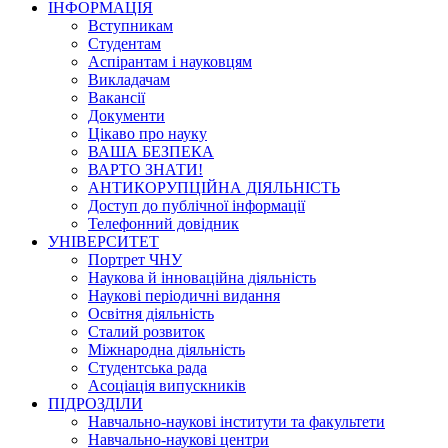
ІНФОРМАЦІЯ
Вступникам
Студентам
Аспірантам і науковцям
Викладачам
Вакансії
Документи
Цікаво про науку
ВАША БЕЗПЕКА
ВАРТО ЗНАТИ!
АНТИКОРУПЦІЙНА ДІЯЛЬНІСТЬ
Доступ до публічної інформації
Телефонний довідник
УНІВЕРСИТЕТ
Портрет ЧНУ
Наукова й інноваційна діяльність
Наукові періодичні видання
Освітня діяльність
Сталий розвиток
Міжнародна діяльність
Студентська рада
Асоціація випускників
ПІДРОЗДІЛИ
Навчально-наукові інститути та факультети
Навчально-наукові центри