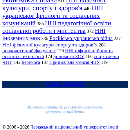
ННІ фізичної
511
культури, спорту і здоров'я
ННІ
440
української філології та соціальних
комунікацій
ННІ педагогічної освіти,
385
соціальної роботи і мистецтва
ННІ
372
іноземних мов
Російсько-українська війна
336
227
ННІ фізичної культури спорту та здоров’я
208
психологічний факультет
ННІ інформаційних та
176
освітніх технологій
допомога ЗСУ
спортсмени
174
166
ЧНУ
перемога
142
137
Приймальна комісія ЧНУ
119
АРХІВ НОВИН
© 2006 - 2026
Черкаський національний університет імені