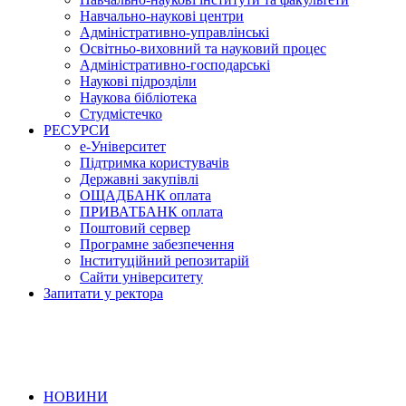
Навчально-наукові центри
Адміністративно-управлінські
Освітньо-виховний та науковий процес
Адміністративно-господарські
Наукові підрозділи
Наукова бібліотека
Студмістечко
РЕСУРСИ
е-Університет
Підтримка користувачів
Державні закупівлі
ОЩАДБАНК оплата
ПРИВАТБАНК оплата
Поштовий сервер
Програмне забезпечення
Інституційний репозитарій
Сайти університету
Запитати у ректора
НОВИНИ