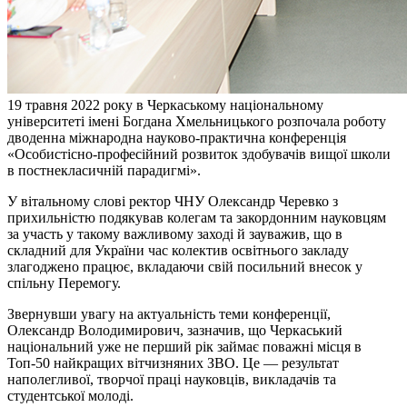
19 травня 2022 року в Черкаському національному
університеті імені Богдана Хмельницького розпочала роботу
дводенна міжнародна науково-практична конференція
«Особистісно-професійний розвиток здобувачів вищої школи
в постнекласичній парадигмі».
У вітальному слові ректор ЧНУ Олександр Черевко з
прихильністю подякував колегам та закордонним науковцям
за участь у такому важливому заході й зауважив, що в
складний для України час колектив освітнього закладу
злагоджено працює, вкладаючи свій посильний внесок у
спільну Перемогу.
Звернувши увагу на актуальність теми конференції,
Олександр Володимирович, зазначив, що Черкаський
національний уже не перший рік займає поважні місця в
Топ-50 найкращих вітчизняних ЗВО. Це — результат
наполегливої, творчої праці науковців, викладачів та
студентської молоді.