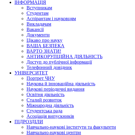
ІНФОРМАЦІЯ
Вступникам
Студентам
Аспірантам і науковцям
Викладачам
Вакансії
Документи
Цікаво про науку
ВАША БЕЗПЕКА
ВАРТО ЗНАТИ!
АНТИКОРУПЦІЙНА ДІЯЛЬНІСТЬ
Доступ до публічної інформації
Телефонний довідник
УНІВЕРСИТЕТ
Портрет ЧНУ
Наукова й інноваційна діяльність
Наукові періодичні видання
Освітня діяльність
Сталий розвиток
Міжнародна діяльність
Студентська рада
Асоціація випускників
ПІДРОЗДІЛИ
Навчально-наукові інститути та факультети
Навчально-наукові центри