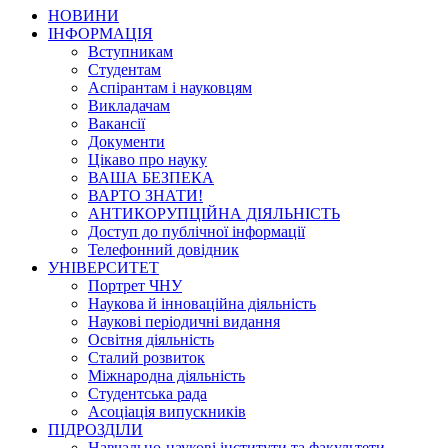
НОВИНИ
ІНФОРМАЦІЯ
Вступникам
Студентам
Аспірантам і науковцям
Викладачам
Вакансії
Документи
Цікаво про науку
ВАША БЕЗПЕКА
ВАРТО ЗНАТИ!
АНТИКОРУПЦІЙНА ДІЯЛЬНІСТЬ
Доступ до публічної інформації
Телефонний довідник
УНІВЕРСИТЕТ
Портрет ЧНУ
Наукова й інноваційна діяльність
Наукові періодичні видання
Освітня діяльність
Сталий розвиток
Міжнародна діяльність
Студентська рада
Асоціація випускників
ПІДРОЗДІЛИ
Навчально-наукові інститути та факультети