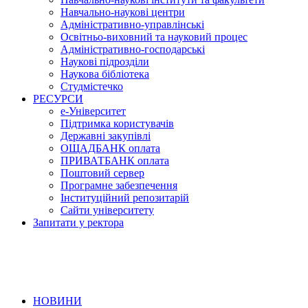
Навчально-наукові центри
Адміністративно-управлінські
Освітньо-виховний та науковий процес
Адміністративно-господарські
Наукові підрозділи
Наукова бібліотека
Студмістечко
РЕСУРСИ
е-Університет
Підтримка користувачів
Державні закупівлі
ОЩАДБАНК оплата
ПРИВАТБАНК оплата
Поштовий сервер
Програмне забезпечення
Інституційний репозитарій
Сайти університету
Запитати у ректора
НОВИНИ