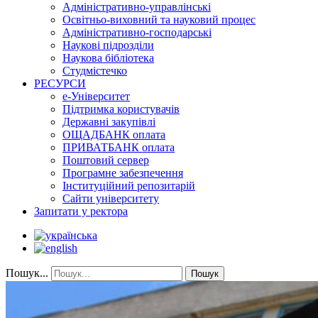
Адміністративно-управлінські
Освітньо-виховний та науковий процес
Адміністративно-господарські
Наукові підрозділи
Наукова бібліотека
Студмістечко
РЕСУРСИ
е-Університет
Підтримка користувачів
Державні закупівлі
ОЩАДБАНК оплата
ПРИВАТБАНК оплата
Поштовий сервер
Програмне забезпечення
Інституційний репозитарій
Сайти університету
Запитати у ректора
Пошук...
Пошук