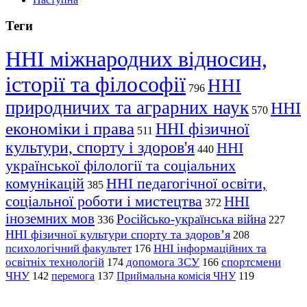
Теги
ННІ міжнародних відносин,
історії та філософії
ННІ
796
природничих та аграрних наук
ННІ
570
економіки і права
ННІ фізичної
511
культури, спорту і здоров'я
ННІ
440
української філології та соціальних
комунікацій
ННІ педагогічної освіти,
385
соціальної роботи і мистецтва
ННІ
372
іноземних мов
Російсько-українська війна
336
227
ННІ фізичної культури спорту та здоров’я
208
психологічний факультет
ННІ інформаційних та
176
освітніх технологій
допомога ЗСУ
спортсмени
174
166
ЧНУ
перемога
142
137
Приймальна комісія ЧНУ
119