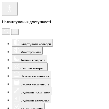
Налаштування доступності
Інвертувати кольори
Монохромний
Темний контраст
Світлий контраст
Низька насиченість
Висока насиченість
Виділити посилання
Виділити заголовки
Читач з екрана