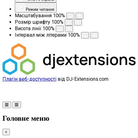
Режим читання
Масштабування
100
%
Розмір шрифту
100
%
Висота лінії
100
%
Інтервал між літерами
100
%
Плагін веб-доступності
від DJ-Extensions.com
Головне меню
×