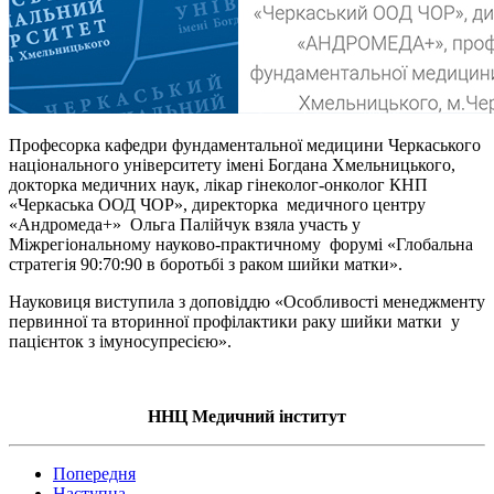
Професорка кафедри фундаментальної медицини Черкаського
національного університету імені Богдана Хмельницького,
докторка медичних наук, лікар гінеколог-онколог КНП
«Черкаська ООД ЧОР», директорка медичного центру
«Андромеда+» Ольга Палійчук взяла участь у
Міжрегіональному науково-практичному форумі «Глобальна
стратегія 90:70:90 в боротьбі з раком шийки матки».
Науковиця виступила з доповіддю «Особливості менеджменту
первинної та вторинної профілактики раку шийки матки у
пацієнток з імуносупресією».
ННЦ Медичний інститут
Попередня
Наступна