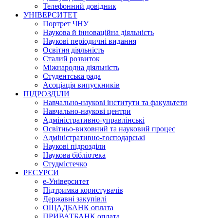
Телефонний довідник
УНІВЕРСИТЕТ
Портрет ЧНУ
Наукова й інноваційна діяльність
Наукові періодичні видання
Освітня діяльність
Сталий розвиток
Міжнародна діяльність
Студентська рада
Асоціація випускників
ПІДРОЗДІЛИ
Навчально-наукові інститути та факультети
Навчально-наукові центри
Адміністративно-управлінські
Освітньо-виховний та науковий процес
Адміністративно-господарські
Наукові підрозділи
Наукова бібліотека
Студмістечко
РЕСУРСИ
е-Університет
Підтримка користувачів
Державні закупівлі
ОЩАДБАНК оплата
ПРИВАТБАНК оплата