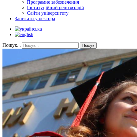
Програмне забезпечення
Інституційний репозитарій
Сайти університету
Запитати у ректора
Пошук...
Пошук