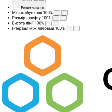
Режим читання
Масштабування
100
%
Розмір шрифту
100
%
Висота лінії
100
%
Інтервал між літерами
100
%