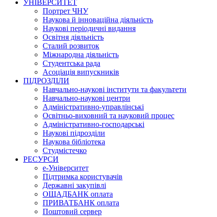
УНІВЕРСИТЕТ
Портрет ЧНУ
Наукова й інноваційна діяльність
Наукові періодичні видання
Освітня діяльність
Сталий розвиток
Міжнародна діяльність
Студентська рада
Асоціація випускників
ПІДРОЗДІЛИ
Навчально-наукові інститути та факультети
Навчально-наукові центри
Адміністративно-управлінські
Освітньо-виховний та науковий процес
Адміністративно-господарські
Наукові підрозділи
Наукова бібліотека
Студмістечко
РЕСУРСИ
е-Університет
Підтримка користувачів
Державні закупівлі
ОЩАДБАНК оплата
ПРИВАТБАНК оплата
Поштовий сервер