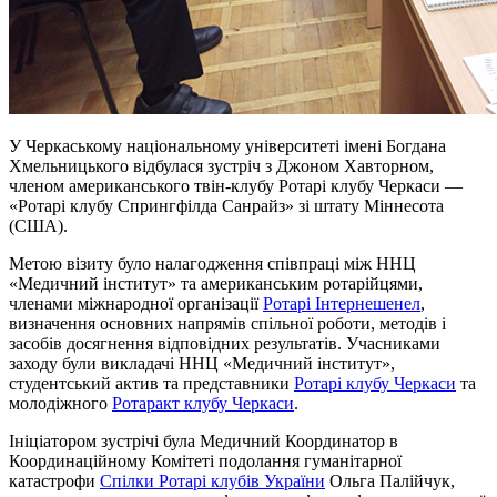
У Черкаському національному університеті імені Богдана
Хмельницького відбулася зустріч з Джоном Хавторном,
членом американського твін-клубу Ротарі клубу Черкаси —
«Ротарі клубу Спрингфілда Санрайз» зі штату Міннесота
(США).
Метою візиту було налагодження співпраці між ННЦ
«Медичний інститут» та американським ротарійцями,
членами міжнародної організації
Ротарі Інтернешенел
,
визначення основних напрямів спільної роботи, методів і
засобів досягнення відповідних результатів. Учасниками
заходу були викладачі ННЦ «Медичний інститут»,
студентський актив та представники
Ротарі клубу Черкаси
та
молодіжного
Ротаракт клубу Черкаси
.
Ініціатором зустрічі була Медичний Координатор в
Координаційному Комітеті подолання гуманітарної
катастрофи
Спілки Ротарі клубів України
Ольга Палійчук,