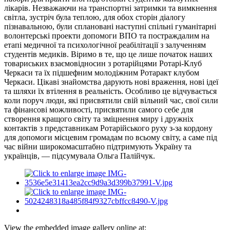
лікарів. Незважаючи на транспортні затримки та вимкнення
світла, зустріч була теплою, для обох сторін діалогу
пізнавальною, були сплановані наступні спільні гуманітарні
волонтерські проекти допомоги ВПО та постраждалим на
етапі медичної та психологічної реабілітації з залученням
студентів медиків. Віримо в те, що це лише початок наших
товариських взаємовідносин з ротарійцями Ротарі-Клуб
Черкаси та їх підшефним молодіжним Ротаракт клубом
Черкаси. Цікаві знайомства дарують нові враження, нові ідеї
та шляхи їх втілення в реальність. Особливо це відчувається
коли поруч люди, які присвятили свій вільний час, свої сили
та фінансові можливості, присвятили самого себе для
створення кращого світу та зміцнення миру і дружніх
контактів з представникам Ротарійського руху з-за кордону
для допомоги місцевим громадам по всьому світу, а саме під
час війни широкомасштабно підтримують Україну та
українців, — підсумувала Ольга Палійчук.
View the embedded image gallery online at: