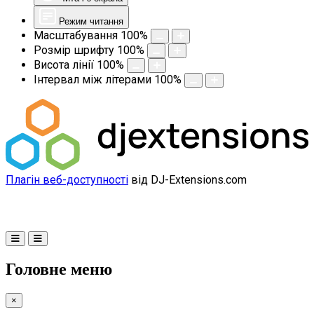
Режим читання
Масштабування
100
%
Розмір шрифту
100
%
Висота лінії
100
%
Інтервал між літерами
100
%
Плагін веб-доступності
від DJ-Extensions.com
Головне меню
×