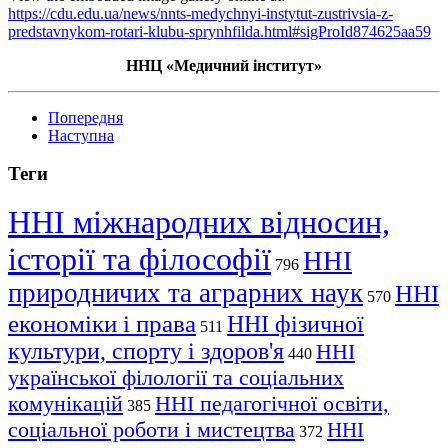
https://cdu.edu.ua/news/nnts-medychnyi-instytut-zustrivsia-z-
predstavnykom-rotari-klubu-sprynhfilda.html#sigProId874625aa59
ННЦ
«М
едичний інститут
»
Попередня
Наступна
Теги
ННІ міжнародних відносин,
історії та філософії
ННІ
796
природничих та аграрних наук
ННІ
570
економіки і права
ННІ фізичної
511
культури, спорту і здоров'я
ННІ
440
української філології та соціальних
комунікацій
ННІ педагогічної освіти,
385
соціальної роботи і мистецтва
ННІ
372