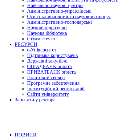
Навчально-наукові центри
Адміністративно-управлінські
Освітньо-виховний та науковий процес
Адміністративно-господарські
Наукові підрозділи
Наукова бібліотека
Студмістечко
РЕСУРСИ
е-Університет
Підтримка користувачів
Державні закупівлі
ОЩАДБАНК оплата
ПРИВАТБАНК оплата
Поштовий сервер
Програмне забезпечення
Інституційний репозитарій
Сайти університету
Запитати у ректора
НОВИНИ