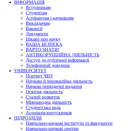
ІНФОРМАЦІЯ
Вступникам
Студентам
Аспірантам і науковцям
Викладачам
Вакансії
Документи
Цікаво про науку
ВАША БЕЗПЕКА
ВАРТО ЗНАТИ!
АНТИКОРУПЦІЙНА ДІЯЛЬНІСТЬ
Доступ до публічної інформації
Телефонний довідник
УНІВЕРСИТЕТ
Портрет ЧНУ
Наукова й інноваційна діяльність
Наукові періодичні видання
Освітня діяльність
Сталий розвиток
Міжнародна діяльність
Студентська рада
Асоціація випускників
ПІДРОЗДІЛИ
Навчально-наукові інститути та факультети
Навчально-наукові центри