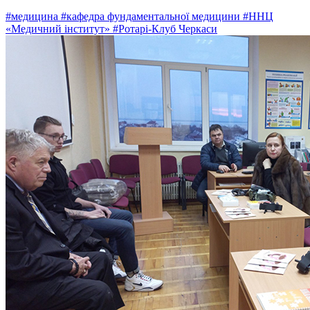
#медицина
#кафедра фундаментальної медицини
#ННЦ
«Медичний інститут»
#Ротарі-Клуб Черкаси