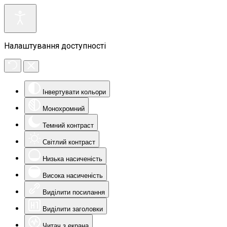
Налаштування доступності
Інвертувати кольори
Монохромний
Темний контраст
Світлий контраст
Низька насиченість
Висока насиченість
Виділити посилання
Виділити заголовки
Читач з екрана