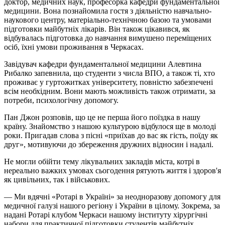
доктор, медичних наук, професорка кафедри фундаментальної
медицини. Вона познайомила гостя з діяльністю навчально-
наукового центру, матеріально-технічною базою та умовами
підготовки майбутніх лікарів. Він також цікавився, як
відбувалась підготовка до навчання вимушено переміщених
осіб, їхні умови проживання в Черкасах.
Завідувач кафедри фундаментальної медицини Алевтина
Рибалко запевнила, що студенти з числа ВПО, а також ті, хто
проживає у гуртожитках університету, повністю забезпечені
всім необхідним. Вони мають можливість також отримати, за
потреби, психологічну допомогу.
Пан Джон розповів, що це не перша його поїздка в нашу
країну. Знайомство з нашою культурою відбулося ще в молоді
роки. Пригадав слова з пісні «приїхав до вас як гість, поїду як
друг», мотивуючи до збереження дружних відносин і надалі.
Не могли обійти тему лікувальних закладів міста, котрі в
нереально важких умовах сьогодення рятують життя і здоров'я
як цивільних, так і військових.
— Ми вдячні «Ротарі в Україні» за неодноразову допомогу для
медичної галузі нашого регіону і України в цілому. Зокрема, за
надані Ротарі клубом Черкаси нашому інституту хірургічні
набори для практичної підготовки студентів майбутніх