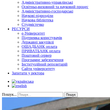
Адміністративно-управлінські
Освітньо-виховний та науковий процес
Адміністративно-господарські
Наукові підрозділи
Наукова бібліотека
Студмістечко
РЕСУРСИ
е-Університет
Підтримка користувачів
Державні закупівлі
ОЩАДБАНК оплата
ПРИВАТБАНК оплата
Поштовий сервер
Програмне забезпечення
Інституційний репозитарій
Сайти університету
Запитати у ректора
Пошук...
Пошук