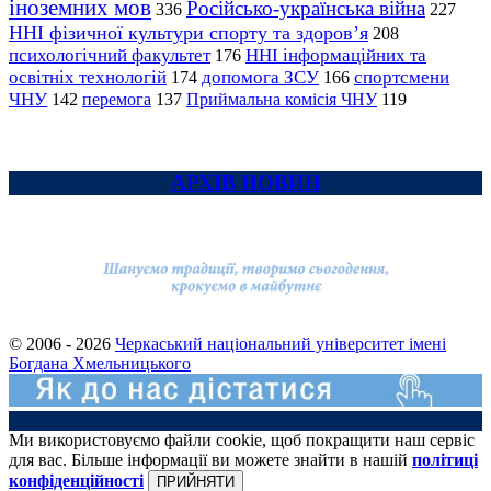
іноземних мов
Російсько-українська війна
336
227
ННІ фізичної культури спорту та здоров’я
208
психологічний факультет
ННІ інформаційних та
176
освітніх технологій
допомога ЗСУ
спортсмени
174
166
ЧНУ
перемога
142
137
Приймальна комісія ЧНУ
119
АРХІВ НОВИН
© 2006 - 2026
Черкаський національний університет імені
Богдана Хмельницького
Ми використовуємо файли cookie, щоб покращити наш сервіс
для вас. Більше інформації ви можете знайти в нашій
політиці
конфіденційності
ПРИЙНЯТИ