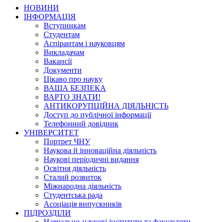
НОВИНИ
ІНФОРМАЦІЯ
Вступникам
Студентам
Аспірантам і науковцям
Викладачам
Вакансії
Документи
Цікаво про науку
ВАША БЕЗПЕКА
ВАРТО ЗНАТИ!
АНТИКОРУПЦІЙНА ДІЯЛЬНІСТЬ
Доступ до публічної інформації
Телефонний довідник
УНІВЕРСИТЕТ
Портрет ЧНУ
Наукова й інноваційна діяльність
Наукові періодичні видання
Освітня діяльність
Сталий розвиток
Міжнародна діяльність
Студентська рада
Асоціація випускників
ПІДРОЗДІЛИ
Навчально-наукові інститути та факультети