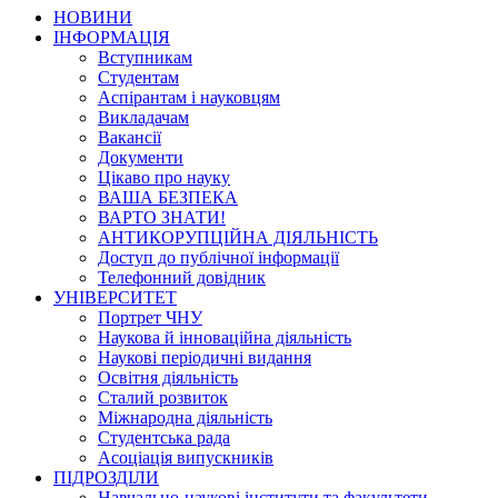
НОВИНИ
ІНФОРМАЦІЯ
Вступникам
Студентам
Аспірантам і науковцям
Викладачам
Вакансії
Документи
Цікаво про науку
ВАША БЕЗПЕКА
ВАРТО ЗНАТИ!
АНТИКОРУПЦІЙНА ДІЯЛЬНІСТЬ
Доступ до публічної інформації
Телефонний довідник
УНІВЕРСИТЕТ
Портрет ЧНУ
Наукова й інноваційна діяльність
Наукові періодичні видання
Освітня діяльність
Сталий розвиток
Міжнародна діяльність
Студентська рада
Асоціація випускників
ПІДРОЗДІЛИ
Навчально-наукові інститути та факультети