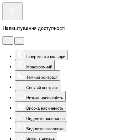
Налаштування доступності
Інвертувати кольори
Монохромний
Темний контраст
Світлий контраст
Низька насиченість
Висока насиченість
Виділити посилання
Виділити заголовки
Читач з екрана