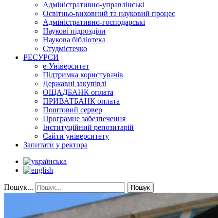
Адміністративно-управлінські
Освітньо-виховний та науковий процес
Адміністративно-господарські
Наукові підрозділи
Наукова бібліотека
Студмістечко
РЕСУРСИ
е-Університет
Підтримка користувачів
Державні закупівлі
ОЩАДБАНК оплата
ПРИВАТБАНК оплата
Поштовий сервер
Програмне забезпечення
Інституційний репозитарій
Сайти університету
Запитати у ректора
Пошук...
Пошук