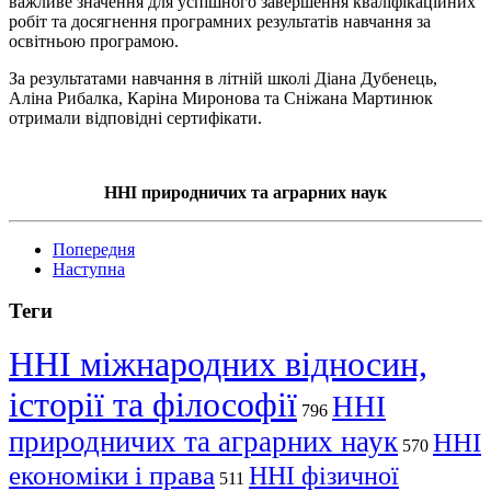
важливе значення для успішного завершення кваліфікаційних
робіт та досягнення програмних результатів навчання за
освітньою програмою.
За результатами навчання в літній школі Діана Дубенець,
Аліна Рибалка, Каріна Миронова та Сніжана Мартинюк
отримали відповідні сертифікати.
ННІ природничих та аграрних наук
Попередня
Наступна
Теги
ННІ міжнародних відносин,
історії та філософії
ННІ
796
природничих та аграрних наук
ННІ
570
економіки і права
ННІ фізичної
511