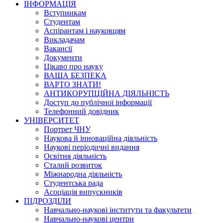
ІНФОРМАЦІЯ
Вступникам
Студентам
Аспірантам і науковцям
Викладачам
Вакансії
Документи
Цікаво про науку
ВАША БЕЗПЕКА
ВАРТО ЗНАТИ!
АНТИКОРУПЦІЙНА ДІЯЛЬНІСТЬ
Доступ до публічної інформації
Телефонний довідник
УНІВЕРСИТЕТ
Портрет ЧНУ
Наукова й інноваційна діяльність
Наукові періодичні видання
Освітня діяльність
Сталий розвиток
Міжнародна діяльність
Студентська рада
Асоціація випускників
ПІДРОЗДІЛИ
Навчально-наукові інститути та факультети
Навчально-наукові центри