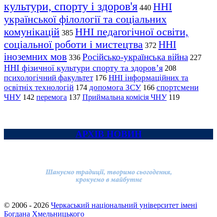
культури, спорту і здоров'я
ННІ
440
української філології та соціальних
комунікацій
ННІ педагогічної освіти,
385
соціальної роботи і мистецтва
ННІ
372
іноземних мов
Російсько-українська війна
336
227
ННІ фізичної культури спорту та здоров’я
208
психологічний факультет
ННІ інформаційних та
176
освітніх технологій
допомога ЗСУ
спортсмени
174
166
ЧНУ
перемога
142
137
Приймальна комісія ЧНУ
119
АРХІВ НОВИН
© 2006 - 2026
Черкаський національний університет імені
Богдана Хмельницького