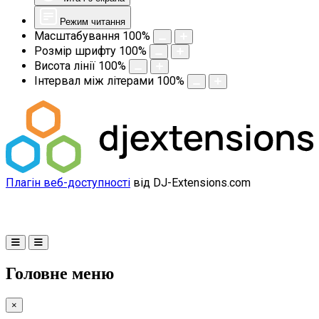
Режим читання
Масштабування
100
%
Розмір шрифту
100
%
Висота лінії
100
%
Інтервал між літерами
100
%
Плагін веб-доступності
від DJ-Extensions.com
Головне меню
×