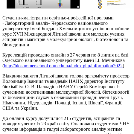
Студенти-магістранти освітньо-професійної програми
«Лабораторний аналіз» Черкаського національного
університету імені Богдана Хмельницького успішно пройшли
курс XVII Міжнародної Літньої школи для молодих учених,
аспірантів і магістрів з молекулярної біології, біотехнології та
біомедицини.
Курс лекцій проведено онлайн з 27 червня по 8 липня на базі
Одеського національного університету імені І.І. Мечникова
(
http://biosummerschool.onu.edu.ua/index.php/information2022
).
Відкрили заняття Літньої школи голова оргкомітету професор
Володимир Іваниця та академік НАНУ, директор Інституту
біохімії ім. О. В. Палладіна НАНУ Сергій Комісаренко. Із
сучасними досягненнями молекулярної біології, біотехнології
та біомедицини слухачів ознайомили провідні вчені Грузії,
Німеччини, Нідерландів, Польщі, Іспанії, Швеції, Франції,
США та України.
До онлайн-курсу долучилися 215 студентів, аспірантів та
молодих учених із 23 країн світу. Опанована студентами ЧНУ
сучасна інформація в галузі лабораторного аналізу матиме