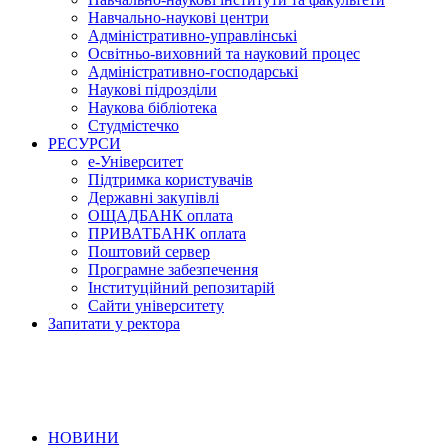
Навчально-наукові центри
Адміністративно-управлінські
Освітньо-виховний та науковий процес
Адміністративно-господарські
Наукові підрозділи
Наукова бібліотека
Студмістечко
РЕСУРСИ
е-Університет
Підтримка користувачів
Державні закупівлі
ОЩАДБАНК оплата
ПРИВАТБАНК оплата
Поштовий сервер
Програмне забезпечення
Інституційний репозитарій
Сайти університету
Запитати у ректора
НОВИНИ