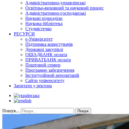
Адміністративно-управлінські
Освітньо-виховний та науковий процес
Адміністративно-господарські
Наукові підрозділи
Наукова бібліотека
Студмістечко
РЕСУРСИ
е-Університет
Підтримка користувачів
Державні закупівлі
ОЩАДБАНК оплата
ПРИВАТБАНК оплата
Поштовий сервер
Програмне забезпечення
Інституційний репозитарій
Сайти університету
Запитати у ректора
Пошук...
Пошук