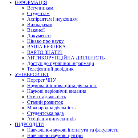
ІНФОРМАЦІЯ
Вступникам
Студентам
Аспірантам і науковцям
Викладачам
Вакансії
Документи
Цікаво про науку
ВАША БЕЗПЕКА
ВАРТО ЗНАТИ!
АНТИКОРУПЦІЙНА ДІЯЛЬНІСТЬ
Доступ до публічної інформації
Телефонний довідник
УНІВЕРСИТЕТ
Портрет ЧНУ
Наукова й інноваційна діяльність
Наукові періодичні видання
Освітня діяльність
Сталий розвиток
Міжнародна діяльність
Студентська рада
Асоціація випускників
ПІДРОЗДІЛИ
Навчально-наукові інститути та факультети
Навчально-наукові центри