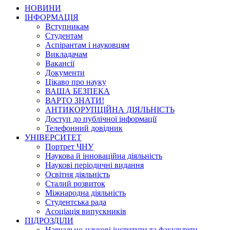
НОВИНИ
ІНФОРМАЦІЯ
Вступникам
Студентам
Аспірантам і науковцям
Викладачам
Вакансії
Документи
Цікаво про науку
ВАША БЕЗПЕКА
ВАРТО ЗНАТИ!
АНТИКОРУПЦІЙНА ДІЯЛЬНІСТЬ
Доступ до публічної інформації
Телефонний довідник
УНІВЕРСИТЕТ
Портрет ЧНУ
Наукова й інноваційна діяльність
Наукові періодичні видання
Освітня діяльність
Сталий розвиток
Міжнародна діяльність
Студентська рада
Асоціація випускників
ПІДРОЗДІЛИ
Навчально-наукові інститути та факультети