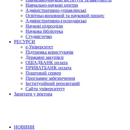
Навчально-наукові центри
Адміністративно-управлінські
Освітньо-виховний та науковий процес
Адміністративно-господарські
Наукові підрозділи
Наукова бібліотека
Студмістечко
РЕСУРСИ
е-Університет
Підтримка користувачів
Державні закупівлі
ОЩАДБАНК оплата
ПРИВАТБАНК оплата
Поштовий сервер
Програмне забезпечення
Інституційний репозитарій
Сайти університету
Запитати у ректора
НОВИНИ