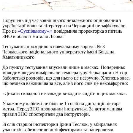
Порушень під час зовнішнього незалежного оцінювання з
української мови та літератури на Черкащині не зафіксували.
Про це
«Суспільному» »
повідомила проректорка з питань
ЗНО в області Наталія Лісова.
Тестування проходило в навчальному корпусі № 3
Черкаського національного університету імені Богдана
Хмельницького.
До пункту тестування впускали лише в масках. Попередньо
молодим людям вимірювали температуру Черкащанин Назар
Заболотько розповів, що для нього це незручно. Хлопець знає,
що безпека важливіша за все, але з його слів це некомфортно:
«Дихати складно і не завжди виходить сидіти в цих масках».
У кожному кабінеті не більше 15 осіб на дистанції півтора
метра. Перед ЗНО проводили інструктаж. За дотриманням
правил ЗНО спостерігали два інструктори.
Зі слів старшої інспекторки Ірини Теслюк, у вбиральнях
учасників забезпечили дезінфекторами та паперовими