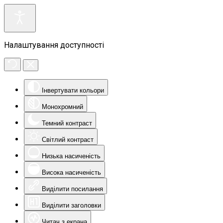
Налаштування доступності
Інвертувати кольори
Монохромний
Темний контраст
Світлий контраст
Низька насиченість
Висока насиченість
Виділити посилання
Виділити заголовки
Читач з екрана