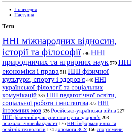
Попередня
Наступна
Теги
ННІ міжнародних відносин,
історії та філософії
ННІ
796
природничих та аграрних наук
ННІ
570
економіки і права
ННІ фізичної
511
культури, спорту і здоров'я
ННІ
440
української філології та соціальних
комунікацій
ННІ педагогічної освіти,
385
соціальної роботи і мистецтва
ННІ
372
іноземних мов
Російсько-українська війна
336
227
ННІ фізичної культури спорту та здоров’я
208
психологічний факультет
ННІ інформаційних та
176
освітніх технологій
допомога ЗСУ
спортсмени
174
166