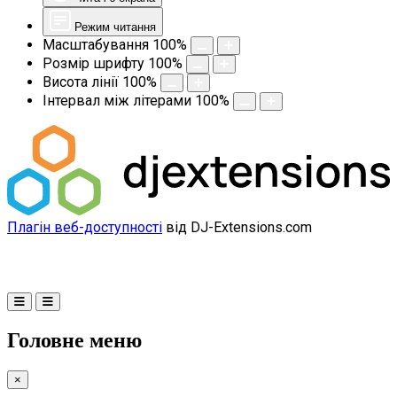
Режим читання
Масштабування
100
%
Розмір шрифту
100
%
Висота лінії
100
%
Інтервал між літерами
100
%
Плагін веб-доступності
від DJ-Extensions.com
Головне меню
×