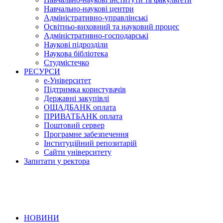
Навчально-наукові центри
Адміністративно-управлінські
Освітньо-виховний та науковий процес
Адміністративно-господарські
Наукові підрозділи
Наукова бібліотека
Студмістечко
РЕСУРСИ
е-Університет
Підтримка користувачів
Державні закупівлі
ОЩАДБАНК оплата
ПРИВАТБАНК оплата
Поштовий сервер
Програмне забезпечення
Інституційний репозитарій
Сайти університету
Запитати у ректора
НОВИНИ