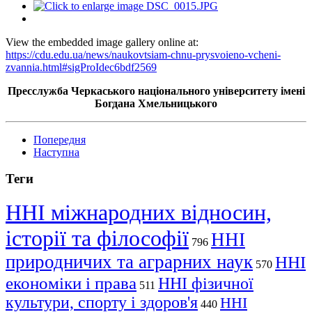
View the embedded image gallery online at:
https://cdu.edu.ua/news/naukovtsiam-chnu-prysvoieno-vcheni-
zvannia.html#sigProIdec6bdf2569
Пресслужба Черкаського національного університету імені
Богдана Хмельницького
Попередня
Наступна
Теги
ННІ міжнародних відносин,
історії та філософії
ННІ
796
природничих та аграрних наук
ННІ
570
економіки і права
ННІ фізичної
511
культури, спорту і здоров'я
ННІ
440