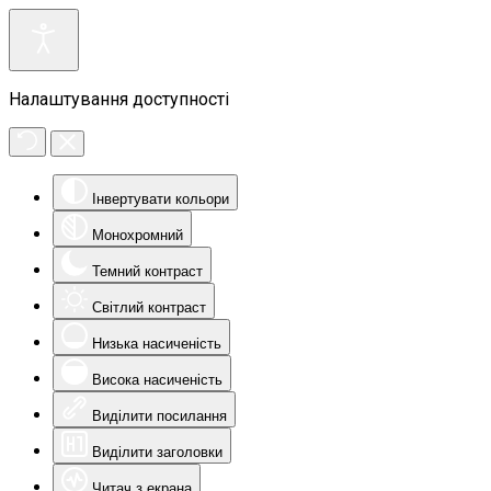
Налаштування доступності
Інвертувати кольори
Монохромний
Темний контраст
Світлий контраст
Низька насиченість
Висока насиченість
Виділити посилання
Виділити заголовки
Читач з екрана