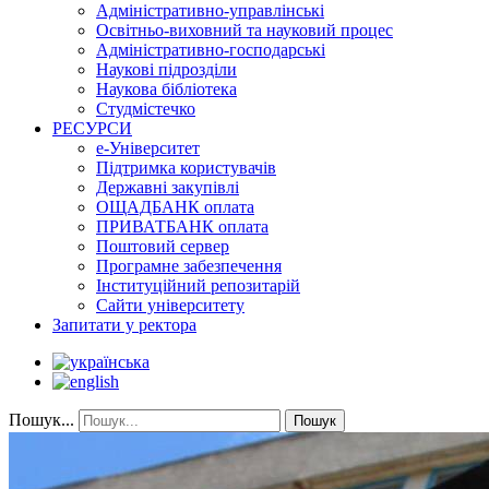
Адміністративно-управлінські
Освітньо-виховний та науковий процес
Адміністративно-господарські
Наукові підрозділи
Наукова бібліотека
Студмістечко
РЕСУРСИ
е-Університет
Підтримка користувачів
Державні закупівлі
ОЩАДБАНК оплата
ПРИВАТБАНК оплата
Поштовий сервер
Програмне забезпечення
Інституційний репозитарій
Сайти університету
Запитати у ректора
Пошук...
Пошук