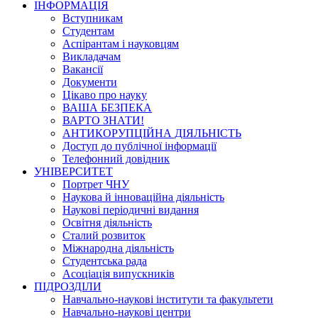
ІНФОРМАЦІЯ
Вступникам
Студентам
Аспірантам і науковцям
Викладачам
Вакансії
Документи
Цікаво про науку
ВАША БЕЗПЕКА
ВАРТО ЗНАТИ!
АНТИКОРУПЦІЙНА ДІЯЛЬНІСТЬ
Доступ до публічної інформації
Телефонний довідник
УНІВЕРСИТЕТ
Портрет ЧНУ
Наукова й інноваційна діяльність
Наукові періодичні видання
Освітня діяльність
Сталий розвиток
Міжнародна діяльність
Студентська рада
Асоціація випускників
ПІДРОЗДІЛИ
Навчально-наукові інститути та факультети
Навчально-наукові центри