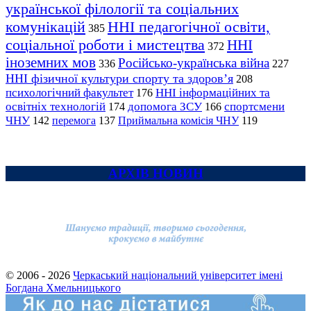
української філології та соціальних
комунікацій
ННІ педагогічної освіти,
385
соціальної роботи і мистецтва
ННІ
372
іноземних мов
Російсько-українська війна
336
227
ННІ фізичної культури спорту та здоров’я
208
психологічний факультет
ННІ інформаційних та
176
освітніх технологій
допомога ЗСУ
спортсмени
174
166
ЧНУ
перемога
142
137
Приймальна комісія ЧНУ
119
АРХІВ НОВИН
© 2006 - 2026
Черкаський національний університет імені
Богдана Хмельницького