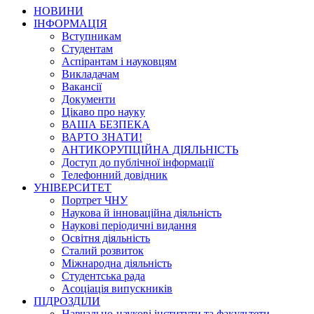
НОВИНИ
ІНФОРМАЦІЯ
Вступникам
Студентам
Аспірантам і науковцям
Викладачам
Вакансії
Документи
Цікаво про науку
ВАША БЕЗПЕКА
ВАРТО ЗНАТИ!
АНТИКОРУПЦІЙНА ДІЯЛЬНІСТЬ
Доступ до публічної інформації
Телефонний довідник
УНІВЕРСИТЕТ
Портрет ЧНУ
Наукова й інноваційна діяльність
Наукові періодичні видання
Освітня діяльність
Сталий розвиток
Міжнародна діяльність
Студентська рада
Асоціація випускників
ПІДРОЗДІЛИ
Навчально-наукові інститути та факультети