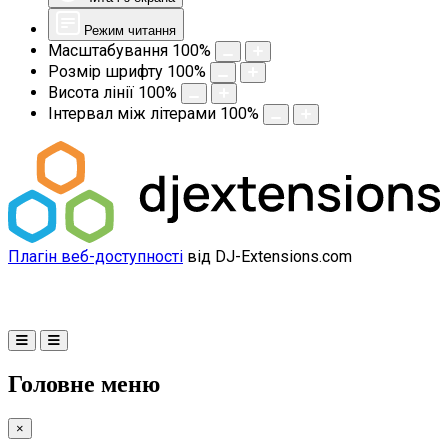
Режим читання
Масштабування
100
%
Розмір шрифту
100
%
Висота лінії
100
%
Інтервал між літерами
100
%
Плагін веб-доступності
від DJ-Extensions.com
Головне меню
×