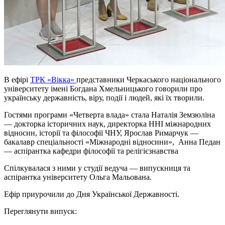
В ефірі
ТРК «Вікка»
представники Черкаського національного
університету імені Богдана Хмельницького говорили про
українську державність, віру, події і людей, які їх творили.
Гостями програми «Четверта влада» стала Наталія Земзюліна
— докторка історичних наук, директорка ННІ міжнародних
відносин, історії та філософії ЧНУ, Ярослав Римарчук —
бакалавр спеціальності «Міжнародні відносини», Анна Педан
— аспірантка кафедри філософії та релігієзнавства
Спілкувалася з ними у студії ведуча — випускниця та
аспірантка університету Ольга Мальована.
Ефір приурочили до Дня Української Державності.
Переглянути випуск: