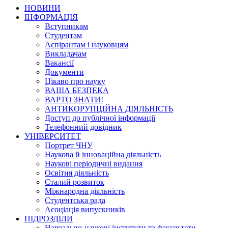
НОВИНИ
ІНФОРМАЦІЯ
Вступникам
Студентам
Аспірантам і науковцям
Викладачам
Вакансії
Документи
Цікаво про науку
ВАША БЕЗПЕКА
ВАРТО ЗНАТИ!
АНТИКОРУПЦІЙНА ДІЯЛЬНІСТЬ
Доступ до публічної інформації
Телефонний довідник
УНІВЕРСИТЕТ
Портрет ЧНУ
Наукова й інноваційна діяльність
Наукові періодичні видання
Освітня діяльність
Сталий розвиток
Міжнародна діяльність
Студентська рада
Асоціація випускників
ПІДРОЗДІЛИ
Навчально-наукові інститути та факультети