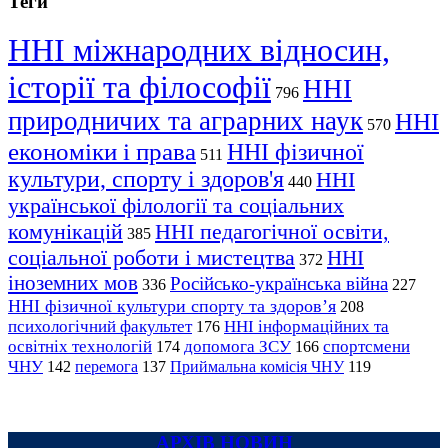
Теги
ННІ міжнародних відносин,
історії та філософії
ННІ
796
природничих та аграрних наук
ННІ
570
економіки і права
ННІ фізичної
511
культури, спорту і здоров'я
ННІ
440
української філології та соціальних
комунікацій
ННІ педагогічної освіти,
385
соціальної роботи і мистецтва
ННІ
372
іноземних мов
Російсько-українська війна
336
227
ННІ фізичної культури спорту та здоров’я
208
психологічний факультет
ННІ інформаційних та
176
освітніх технологій
допомога ЗСУ
спортсмени
174
166
ЧНУ
перемога
142
137
Приймальна комісія ЧНУ
119
АРХІВ НОВИН