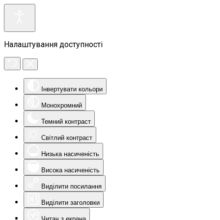
Налаштування доступності
Інвертувати кольори
Монохромний
Темний контраст
Світлий контраст
Низька насиченість
Висока насиченість
Виділити посилання
Виділити заголовки
Читач з екрана