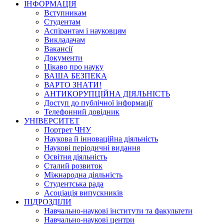
ІНФОРМАЦІЯ
Вступникам
Студентам
Аспірантам і науковцям
Викладачам
Вакансії
Документи
Цікаво про науку
ВАША БЕЗПЕКА
ВАРТО ЗНАТИ!
АНТИКОРУПЦІЙНА ДІЯЛЬНІСТЬ
Доступ до публічної інформації
Телефонний довідник
УНІВЕРСИТЕТ
Портрет ЧНУ
Наукова й інноваційна діяльність
Наукові періодичні видання
Освітня діяльність
Сталий розвиток
Міжнародна діяльність
Студентська рада
Асоціація випускників
ПІДРОЗДІЛИ
Навчально-наукові інститути та факультети
Навчально-наукові центри