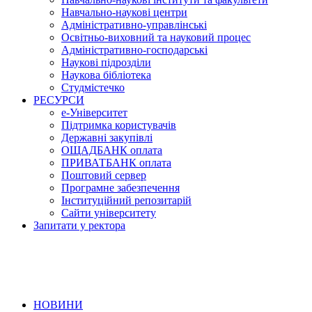
Навчально-наукові центри
Адміністративно-управлінські
Освітньо-виховний та науковий процес
Адміністративно-господарські
Наукові підрозділи
Наукова бібліотека
Студмістечко
РЕСУРСИ
е-Університет
Підтримка користувачів
Державні закупівлі
ОЩАДБАНК оплата
ПРИВАТБАНК оплата
Поштовий сервер
Програмне забезпечення
Інституційний репозитарій
Сайти університету
Запитати у ректора
НОВИНИ