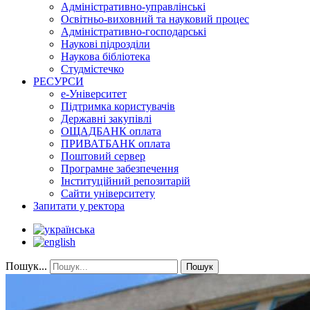
Адміністративно-управлінські
Освітньо-виховний та науковий процес
Адміністративно-господарські
Наукові підрозділи
Наукова бібліотека
Студмістечко
РЕСУРСИ
е-Університет
Підтримка користувачів
Державні закупівлі
ОЩАДБАНК оплата
ПРИВАТБАНК оплата
Поштовий сервер
Програмне забезпечення
Інституційний репозитарій
Сайти університету
Запитати у ректора
Пошук...
Пошук