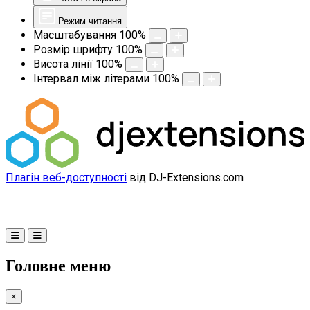
Режим читання
Масштабування
100
%
Розмір шрифту
100
%
Висота лінії
100
%
Інтервал між літерами
100
%
Плагін веб-доступності
від DJ-Extensions.com
Головне меню
×