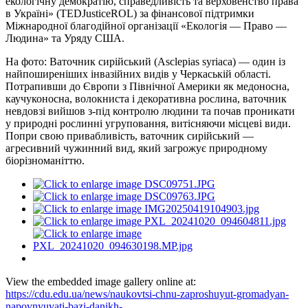
екологічну демократію, справедливість та верховенство права
в Україні» (TEDJusticeROL) за фінансової підтримки
Міжнародної благодійної організації «Екологія — Право —
Людина» та Уряду США.
На фото: Ваточник сирійський (Asclepias syriaca) — один із
найпоширеніших інвазійних видів у Черкаській області.
Потрапивши до Європи з Північної Америки як медоносна,
каучуконосна, волокниста і декоративна рослина, ваточник
невдовзі вийшов з-під контролю людини та почав проникати
у природні рослинні угруповання, витісняючи місцеві види.
Попри свою привабливість, ваточник сирійський —
агресивний чужинний вид, який загрожує природному
біорізноманіттю.
View the embedded image gallery online at:
https://cdu.edu.ua/news/naukovtsi-chnu-zaproshuyut-gromadyan-
napovnyuvati-bazi-danikh-