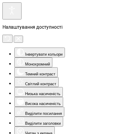
Налаштування доступності
Інвертувати кольори
Монохромний
Темний контраст
Світлий контраст
Низька насиченість
Висока насиченість
Виділити посилання
Виділити заголовки
Читач з екрана