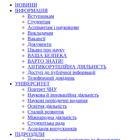
НОВИНИ
ІНФОРМАЦІЯ
Вступникам
Студентам
Аспірантам і науковцям
Викладачам
Вакансії
Документи
Цікаво про науку
ВАША БЕЗПЕКА
ВАРТО ЗНАТИ!
АНТИКОРУПЦІЙНА ДІЯЛЬНІСТЬ
Доступ до публічної інформації
Телефонний довідник
УНІВЕРСИТЕТ
Портрет ЧНУ
Наукова й інноваційна діяльність
Наукові періодичні видання
Освітня діяльність
Сталий розвиток
Міжнародна діяльність
Студентська рада
Асоціація випускників
ПІДРОЗДІЛИ
Навчально-наукові інститути та факультети