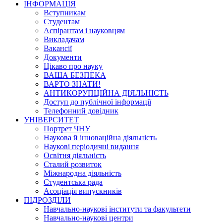
ІНФОРМАЦІЯ
Вступникам
Студентам
Аспірантам і науковцям
Викладачам
Вакансії
Документи
Цікаво про науку
ВАША БЕЗПЕКА
ВАРТО ЗНАТИ!
АНТИКОРУПЦІЙНА ДІЯЛЬНІСТЬ
Доступ до публічної інформації
Телефонний довідник
УНІВЕРСИТЕТ
Портрет ЧНУ
Наукова й інноваційна діяльність
Наукові періодичні видання
Освітня діяльність
Сталий розвиток
Міжнародна діяльність
Студентська рада
Асоціація випускників
ПІДРОЗДІЛИ
Навчально-наукові інститути та факультети
Навчально-наукові центри