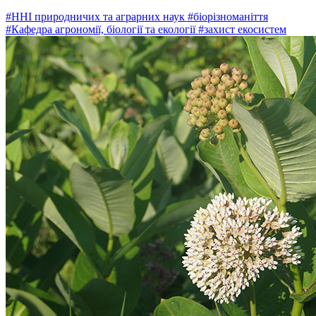
#ННІ природничих та аграрних наук
#біорізноманіття
#Кафедра агрономії, біології та екології
#захист екосистем