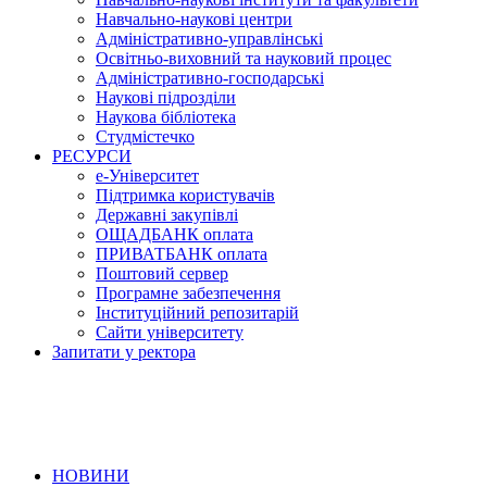
Навчально-наукові центри
Адміністративно-управлінські
Освітньо-виховний та науковий процес
Адміністративно-господарські
Наукові підрозділи
Наукова бібліотека
Студмістечко
РЕСУРСИ
е-Університет
Підтримка користувачів
Державні закупівлі
ОЩАДБАНК оплата
ПРИВАТБАНК оплата
Поштовий сервер
Програмне забезпечення
Інституційний репозитарій
Сайти університету
Запитати у ректора
НОВИНИ