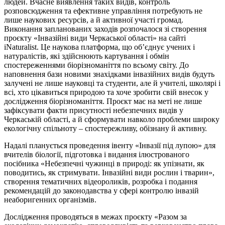
людей. Вчасне виявлення таких видів, контроль
розповсюдження та ефективне управління потребують не
лише наукових ресурсів, а й активної участі громад.
Виконання запланованих заходів розпочалося зі створення
проєкту «Інвазійні види Черкаської області» на сайті
iNaturalist. Це наукова платформа, що об’єднує учених і
натуралістів, які здійснюють картування і обмін
спостереженнями біорізноманіття по всьому світу. До
наповнення бази новими знахідками інвазійних видів будуть
залучені не лише науковці та студенти, але й учителі, школярі і
всі, хто цікавиться природою та хоче зробити свій внесок у
дослідження біорізноманіття. Проєкт має на меті не лише
зафіксувати факти присутності небезпечних видів у
Черкаській області, а й сформувати навколо проблеми широку
екологічну спільноту – спостережливу, обізнану й активну.
Надалі планується проведення івенту «Інвазії під лупою» для
вчителів біології, підготовка і видання ілюстрованого
посібника «Небезпечні чужинці в природі: як упізнати, як
поводитись, як стримувати. Інвазійні види рослин і тварин»,
створення тематичних відеороликів, розробка і подання
рекомендацій до законодавства у сфері контролю інвазій
неаборигенних організмів.
Дослідження проводяться в межах проєкту «Разом за