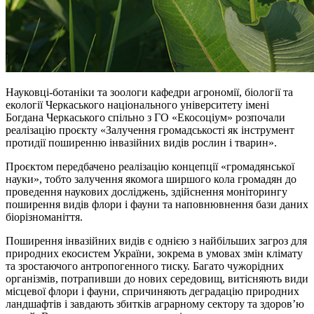
Науковці-ботаніки та зоологи кафедри агрономії, біології та
екології Черкаського національного університету імені
Богдана Черкаського спільно з ГО «Екосоціум» розпочали
реалізацію проєкту «Залучення громадськості як інструмент
протидії поширенню інвазійних видів рослин і тварин».
Проєктом передбачено реалізацію концепції «громадянської
науки», тобто залучення якомога ширшого кола громадян до
проведення наукових досліджень, здійснення моніторингу
поширення видів флори і фауни та наповнювнення бази даних
біорізноманіття.
Поширення інвазійних видів є однією з найбільших загроз для
природних екосистем України, зокрема в умовах змін клімату
та зростаючого антропогенного тиску. Багато чужорідних
організмів, потрапивши до нових середовищ, витісняють види
місцевої флори і фауни, спричиняють деградацію природних
ландшафтів і завдають збитків аграрному сектору та здоров’ю