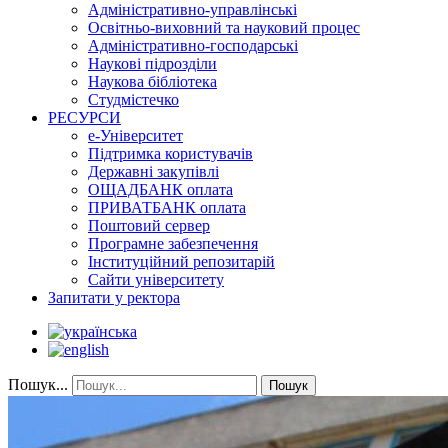
Адміністративно-управлінські
Освітньо-виховний та науковий процес
Адміністративно-господарські
Наукові підрозділи
Наукова бібліотека
Студмістечко
РЕСУРСИ
е-Університет
Підтримка користувачів
Державні закупівлі
ОЩАДБАНК оплата
ПРИВАТБАНК оплата
Поштовий сервер
Програмне забезпечення
Інституційний репозитарій
Сайти університету
Запитати у ректора
Пошук...
Пошук