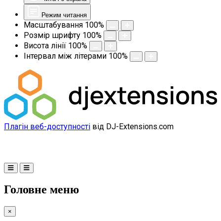
Режим читання
Масштабування
100
%
Розмір шрифту
100
%
Висота лінії
100
%
Інтервал між літерами
100
%
Плагін веб-доступності
від DJ-Extensions.com
Головне меню
×