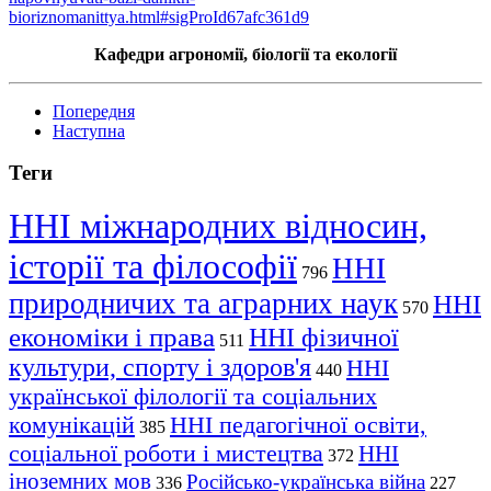
bioriznomanittya.html#sigProId67afc361d9
Кафедри агрономії, біології та екології
Попередня
Наступна
Теги
ННІ міжнародних відносин,
історії та філософії
ННІ
796
природничих та аграрних наук
ННІ
570
економіки і права
ННІ фізичної
511
культури, спорту і здоров'я
ННІ
440
української філології та соціальних
комунікацій
ННІ педагогічної освіти,
385
соціальної роботи і мистецтва
ННІ
372
іноземних мов
Російсько-українська війна
336
227