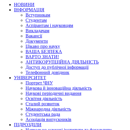
НОВИНИ
ІНФОРМАЦІЯ
Вступникам
Студентам
Аспірантам і науковцям
Викладачам
Вакансії
Документи
Цікаво про науку
ВАША БЕЗПЕКА
ВАРТО ЗНАТИ!
АНТИКОРУПЦІЙНА ДІЯЛЬНІСТЬ
Доступ до публічної інформації
Телефонний довідник
УНІВЕРСИТЕТ
Портрет ЧНУ
Наукова й інноваційна діяльність
Наукові періодичні видання
Освітня діяльність
Сталий розвиток
Міжнародна діяльність
Студентська рада
Асоціація випускників
ПІДРОЗДІЛИ
Навчально-наукові інститути та факультети