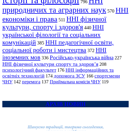
історії та філософії
ННІ
796
природничих та аграрних наук
ННІ
570
економіки і права
ННІ фізичної
511
культури, спорту і здоров'я
ННІ
440
української філології та соціальних
комунікацій
ННІ педагогічної освіти,
385
соціальної роботи і мистецтва
ННІ
372
іноземних мов
Російсько-українська війна
336
227
ННІ фізичної культури спорту та здоров’я
208
психологічний факультет
ННІ інформаційних та
176
освітніх технологій
допомога ЗСУ
спортсмени
174
166
ЧНУ
перемога
142
137
Приймальна комісія ЧНУ
119
АРХІВ НОВИН