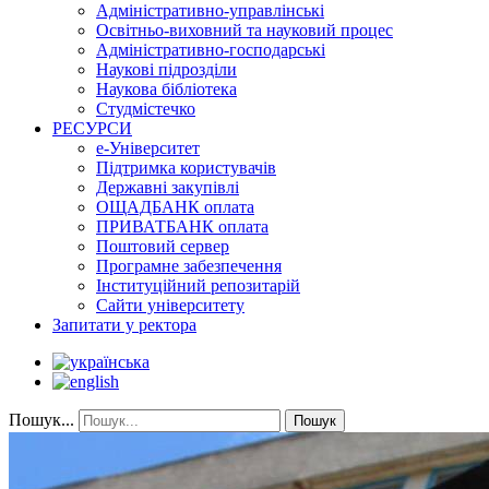
Адміністративно-управлінські
Освітньо-виховний та науковий процес
Адміністративно-господарські
Наукові підрозділи
Наукова бібліотека
Студмістечко
РЕСУРСИ
е-Університет
Підтримка користувачів
Державні закупівлі
ОЩАДБАНК оплата
ПРИВАТБАНК оплата
Поштовий сервер
Програмне забезпечення
Інституційний репозитарій
Сайти університету
Запитати у ректора
Пошук...
Пошук