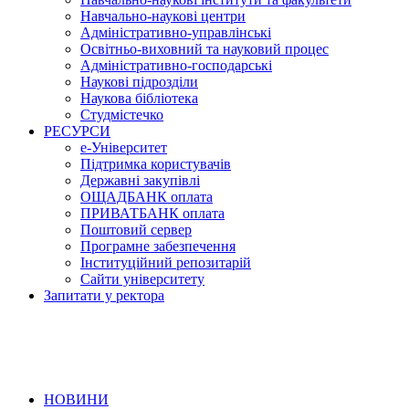
Навчально-наукові центри
Адміністративно-управлінські
Освітньо-виховний та науковий процес
Адміністративно-господарські
Наукові підрозділи
Наукова бібліотека
Студмістечко
РЕСУРСИ
е-Університет
Підтримка користувачів
Державні закупівлі
ОЩАДБАНК оплата
ПРИВАТБАНК оплата
Поштовий сервер
Програмне забезпечення
Інституційний репозитарій
Сайти університету
Запитати у ректора
НОВИНИ