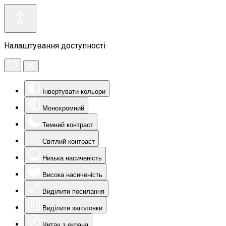
Налаштування доступності
Інвертувати кольори
Монохромний
Темний контраст
Світлий контраст
Низька насиченість
Висока насиченість
Виділити посилання
Виділити заголовки
Читач з екрана