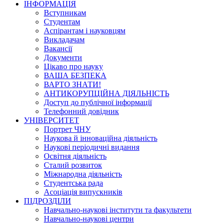
ІНФОРМАЦІЯ
Вступникам
Студентам
Аспірантам і науковцям
Викладачам
Вакансії
Документи
Цікаво про науку
ВАША БЕЗПЕКА
ВАРТО ЗНАТИ!
АНТИКОРУПЦІЙНА ДІЯЛЬНІСТЬ
Доступ до публічної інформації
Телефонний довідник
УНІВЕРСИТЕТ
Портрет ЧНУ
Наукова й інноваційна діяльність
Наукові періодичні видання
Освітня діяльність
Сталий розвиток
Міжнародна діяльність
Студентська рада
Асоціація випускників
ПІДРОЗДІЛИ
Навчально-наукові інститути та факультети
Навчально-наукові центри