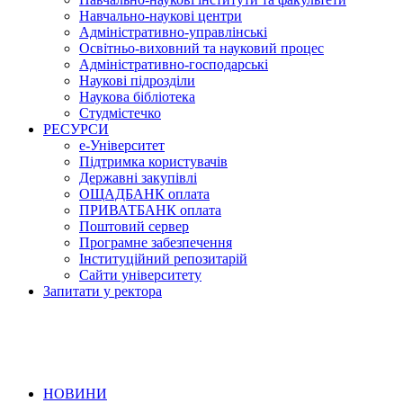
Навчально-наукові центри
Адміністративно-управлінські
Освітньо-виховний та науковий процес
Адміністративно-господарські
Наукові підрозділи
Наукова бібліотека
Студмістечко
РЕСУРСИ
е-Університет
Підтримка користувачів
Державні закупівлі
ОЩАДБАНК оплата
ПРИВАТБАНК оплата
Поштовий сервер
Програмне забезпечення
Інституційний репозитарій
Сайти університету
Запитати у ректора
НОВИНИ