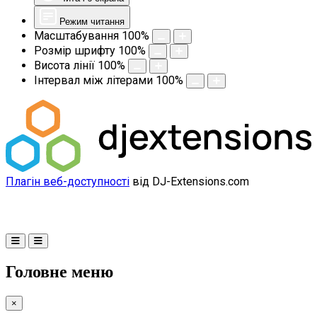
Режим читання
Масштабування
100
%
Розмір шрифту
100
%
Висота лінії
100
%
Інтервал між літерами
100
%
Плагін веб-доступності
від DJ-Extensions.com
Головне меню
×