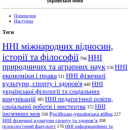
української мови
Попередня
Наступна
Теги
ННІ міжнародних відносин,
історії та філософії
ННІ
796
природничих та аграрних наук
ННІ
570
економіки і права
ННІ фізичної
511
культури, спорту і здоров'я
ННІ
440
української філології та соціальних
комунікацій
ННІ педагогічної освіти,
385
соціальної роботи і мистецтва
ННІ
372
іноземних мов
Російсько-українська війна
336
227
ННІ фізичної культури спорту та здоров’я
208
психологічний факультет
ННІ інформаційних та
176