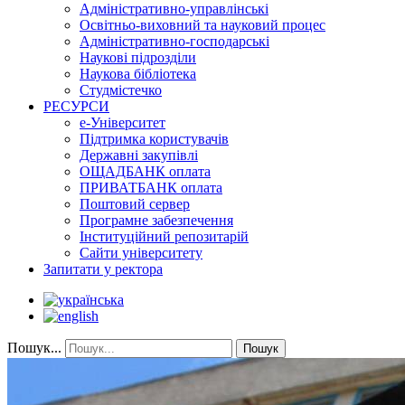
Адміністративно-управлінські
Освітньо-виховний та науковий процес
Адміністративно-господарські
Наукові підрозділи
Наукова бібліотека
Студмістечко
РЕСУРСИ
е-Університет
Підтримка користувачів
Державні закупівлі
ОЩАДБАНК оплата
ПРИВАТБАНК оплата
Поштовий сервер
Програмне забезпечення
Інституційний репозитарій
Сайти університету
Запитати у ректора
Пошук...
Пошук