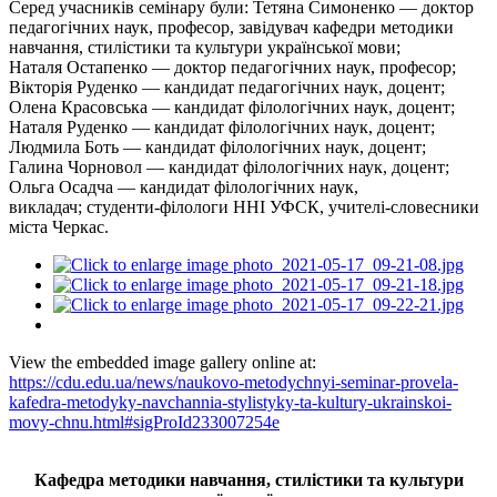
Серед учасників семінару були: Тетяна Симоненко — доктор
педагогічних наук, професор, завідувач кафедри методики
навчання, стилістики та культури української мови;
Наталя Остапенко — доктор педагогічних наук, професор;
Вікторія Руденко — кандидат педагогічних наук, доцент;
Олена Красовська — кандидат філологічних наук, доцент;
Наталя Руденко — кандидат філологічних наук, доцент;
Людмила Боть — кандидат філологічних наук, доцент;
Галина Чорновол — кандидат філологічних наук, доцент;
Ольга Осадча — кандидат філологічних наук,
викладач; студенти-філологи ННІ УФСК, учителі-словесники
міста Черкас.
View the embedded image gallery online at:
https://cdu.edu.ua/news/naukovo-metodychnyi-seminar-provela-
kafedra-metodyky-navchannia-stylistyky-ta-kultury-ukrainskoi-
movy-chnu.html#sigProId233007254e
Кафедра методики навчання, стилістики та культури