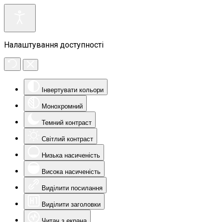
Налаштування доступності
Інвертувати кольори
Монохромний
Темний контраст
Світлий контраст
Низька насиченість
Висока насиченість
Виділити посилання
Виділити заголовки
Читач з екрана