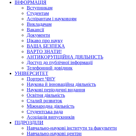
ІНФОРМАЦІЯ
Вступникам
Студентам
Аспірантам і науковцям
Викладачам
Вакансії
Документи
Цікаво про науку
ВАША БЕЗПЕКА
ВАРТО ЗНАТИ!
АНТИКОРУПЦІЙНА ДІЯЛЬНІСТЬ
Доступ до публічної інформації
Телефонний довідник
УНІВЕРСИТЕТ
Портрет ЧНУ
Наукова й інноваційна діяльність
Наукові періодичні видання
Освітня діяльність
Сталий розвиток
Міжнародна діяльність
Студентська рада
Асоціація випускників
ПІДРОЗДІЛИ
Навчально-наукові інститути та факультети
Навчально-наукові центри