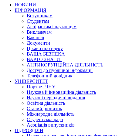
НОВИНИ
ІНФОРМАЦІЯ
Вступникам
Студентам
Аспірантам і науковцям
Викладачам
Вакансії
Документи
Цікаво про науку
ВАША БЕЗПЕКА
ВАРТО ЗНАТИ!
АНТИКОРУПЦІЙНА ДІЯЛЬНІСТЬ
Доступ до публічної інформації
Телефонний довідник
УНІВЕРСИТЕТ
Портрет ЧНУ
Наукова й інноваційна діяльність
Наукові періодичні видання
Освітня діяльність
Сталий розвиток
Міжнародна діяльність
Студентська рада
Асоціація випускників
ПІДРОЗДІЛИ
Навчально-наукові інститути та факультети