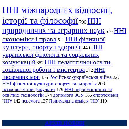
ННІ міжнародних відносин,
історії та філософії
ННІ
796
природничих та аграрних наук
ННІ
570
економіки і права
ННІ фізичної
511
культури, спорту і здоров'я
ННІ
440
української філології та соціальних
комунікацій
ННІ педагогічної освіти,
385
соціальної роботи і мистецтва
ННІ
372
іноземних мов
Російсько-українська війна
336
227
ННІ фізичної культури спорту та здоров’я
208
психологічний факультет
ННІ інформаційних та
176
освітніх технологій
допомога ЗСУ
спортсмени
174
166
ЧНУ
перемога
142
137
Приймальна комісія ЧНУ
119
АРХІВ НОВИН