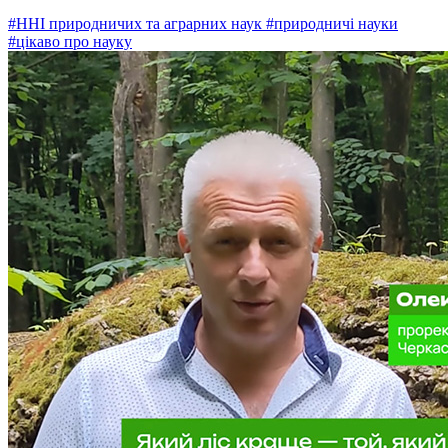
#ННІ природничих та аграрних наук
#природничі науки
#цікаво про науку