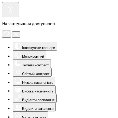
Налаштування доступності
Інвертувати кольори
Монохромний
Темний контраст
Світлий контраст
Низька насиченість
Висока насиченість
Виділити посилання
Виділити заголовки
Читач з екрана