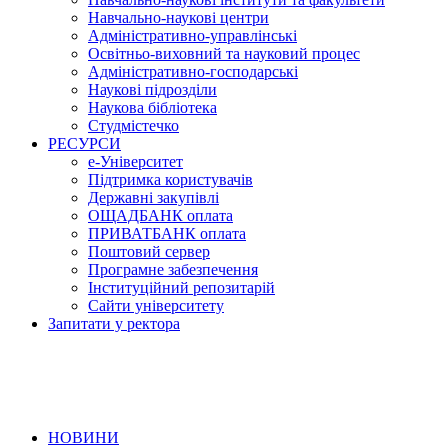
Навчально-наукові центри
Адміністративно-управлінські
Освітньо-виховний та науковий процес
Адміністративно-господарські
Наукові підрозділи
Наукова бібліотека
Студмістечко
РЕСУРСИ
е-Університет
Підтримка користувачів
Державні закупівлі
ОЩАДБАНК оплата
ПРИВАТБАНК оплата
Поштовий сервер
Програмне забезпечення
Інституційний репозитарій
Сайти університету
Запитати у ректора
НОВИНИ