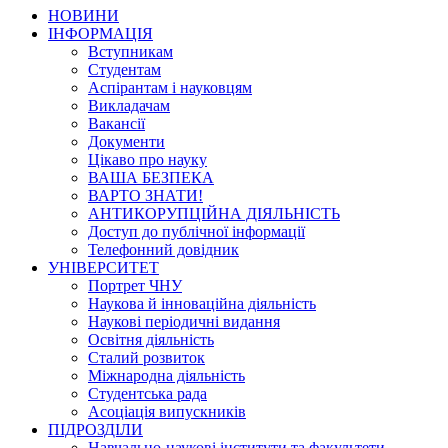
НОВИНИ
ІНФОРМАЦІЯ
Вступникам
Студентам
Аспірантам і науковцям
Викладачам
Вакансії
Документи
Цікаво про науку
ВАША БЕЗПЕКА
ВАРТО ЗНАТИ!
АНТИКОРУПЦІЙНА ДІЯЛЬНІСТЬ
Доступ до публічної інформації
Телефонний довідник
УНІВЕРСИТЕТ
Портрет ЧНУ
Наукова й інноваційна діяльність
Наукові періодичні видання
Освітня діяльність
Сталий розвиток
Міжнародна діяльність
Студентська рада
Асоціація випускників
ПІДРОЗДІЛИ
Навчально-наукові інститути та факультети