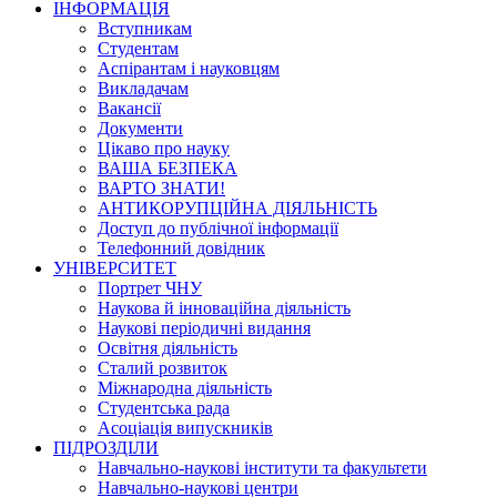
ІНФОРМАЦІЯ
Вступникам
Студентам
Аспірантам і науковцям
Викладачам
Вакансії
Документи
Цікаво про науку
ВАША БЕЗПЕКА
ВАРТО ЗНАТИ!
АНТИКОРУПЦІЙНА ДІЯЛЬНІСТЬ
Доступ до публічної інформації
Телефонний довідник
УНІВЕРСИТЕТ
Портрет ЧНУ
Наукова й інноваційна діяльність
Наукові періодичні видання
Освітня діяльність
Сталий розвиток
Міжнародна діяльність
Студентська рада
Асоціація випускників
ПІДРОЗДІЛИ
Навчально-наукові інститути та факультети
Навчально-наукові центри