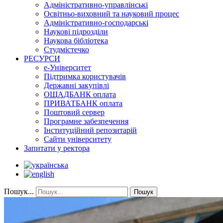
Адміністративно-управлінські
Освітньо-виховний та науковий процес
Адміністративно-господарські
Наукові підрозділи
Наукова бібліотека
Студмістечко
РЕСУРСИ
е-Університет
Підтримка користувачів
Державні закупівлі
ОЩАДБАНК оплата
ПРИВАТБАНК оплата
Поштовий сервер
Програмне забезпечення
Інституційний репозитарій
Сайти університету
Запитати у ректора
Пошук...
Пошук