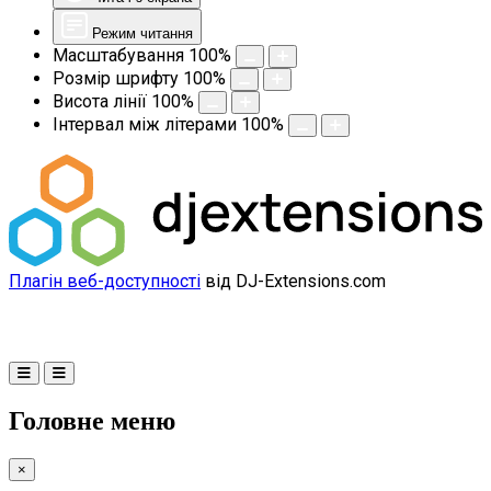
Режим читання
Масштабування
100
%
Розмір шрифту
100
%
Висота лінії
100
%
Інтервал між літерами
100
%
Плагін веб-доступності
від DJ-Extensions.com
Головне меню
×