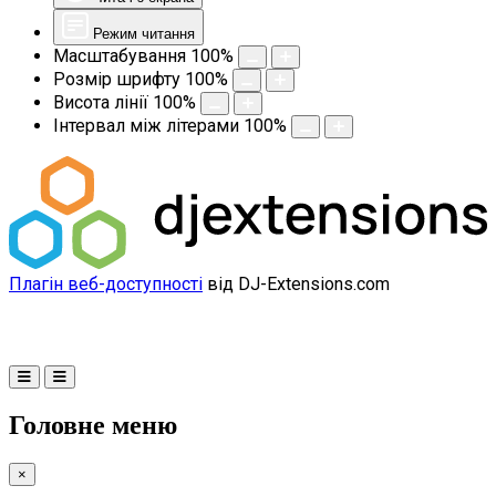
Режим читання
Масштабування
100
%
Розмір шрифту
100
%
Висота лінії
100
%
Інтервал між літерами
100
%
Плагін веб-доступності
від DJ-Extensions.com
Головне меню
×