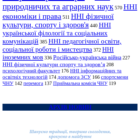
природничих та аграрних наук
ННІ
570
економіки і права
ННІ фізичної
511
культури, спорту і здоров'я
ННІ
440
української філології та соціальних
комунікацій
ННІ педагогічної освіти,
385
соціальної роботи і мистецтва
ННІ
372
іноземних мов
Російсько-українська війна
336
227
ННІ фізичної культури спорту та здоров’я
208
психологічний факультет
ННІ інформаційних та
176
освітніх технологій
допомога ЗСУ
спортсмени
174
166
ЧНУ
перемога
142
137
Приймальна комісія ЧНУ
119
АРХІВ НОВИН