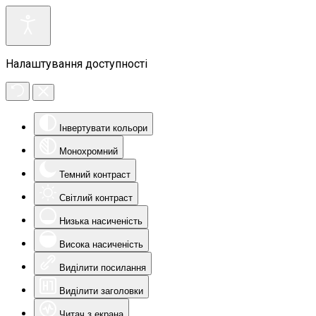
Налаштування доступності
Інвертувати кольори
Монохромний
Темний контраст
Світлий контраст
Низька насиченість
Висока насиченість
Виділити посилання
Виділити заголовки
Читач з екрана