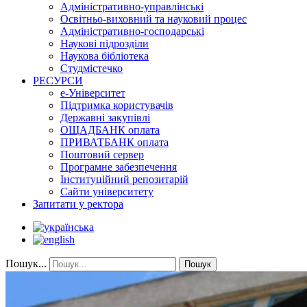
Адміністративно-управлінські
Освітньо-виховний та науковий процес
Адміністративно-господарські
Наукові підрозділи
Наукова бібліотека
Студмістечко
РЕСУРСИ
е-Університет
Підтримка користувачів
Державні закупівлі
ОЩАДБАНК оплата
ПРИВАТБАНК оплата
Поштовий сервер
Програмне забезпечення
Інституційний репозитарій
Сайти університету
Запитати у ректора
Пошук...
Пошук