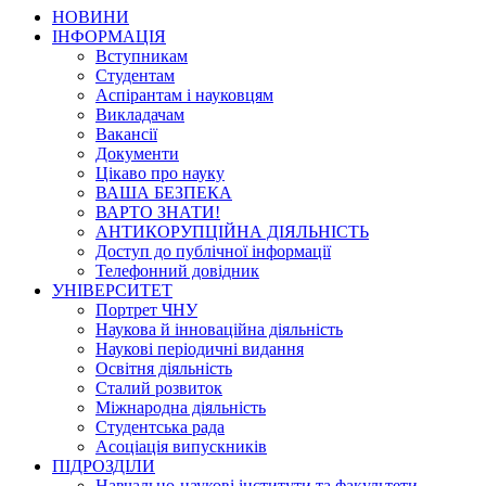
НОВИНИ
ІНФОРМАЦІЯ
Вступникам
Студентам
Аспірантам і науковцям
Викладачам
Вакансії
Документи
Цікаво про науку
ВАША БЕЗПЕКА
ВАРТО ЗНАТИ!
АНТИКОРУПЦІЙНА ДІЯЛЬНІСТЬ
Доступ до публічної інформації
Телефонний довідник
УНІВЕРСИТЕТ
Портрет ЧНУ
Наукова й інноваційна діяльність
Наукові періодичні видання
Освітня діяльність
Сталий розвиток
Міжнародна діяльність
Студентська рада
Асоціація випускників
ПІДРОЗДІЛИ
Навчально-наукові інститути та факультети