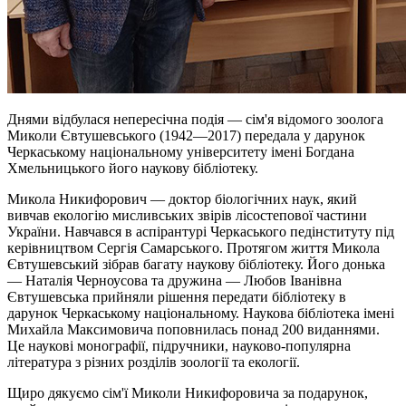
Днями відбулася непересічна подія — сім'я відомого зоолога
Миколи Євтушевського (1942—2017) передала у дарунок
Черкаському національному університету імені Богдана
Хмельницького його наукову бібліотеку.
Микола Никифорович — доктор біологічних наук, який
вивчав екологію мисливських звірів лісостепової частини
України. Навчався в аспірантурі Черкаського педінституту під
керівництвом Сергія Самарського. Протягом життя Микола
Євтушевський зібрав багату наукову бібліотеку. Його донька
— Наталія Черноусова та дружина — Любов Іванівна
Євтушевська прийняли рішення передати бібліотеку в
дарунок Черкаському національному. Наукова бібліотека імені
Михайла Максимовича поповнилась понад 200 виданнями.
Це наукові монографії, підручники, науково-популярна
література з різних розділів зоології та екології.
Щиро дякуємо сім'ї Миколи Никифоровича за подарунок,