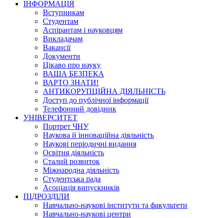
ІНФОРМАЦІЯ
Вступникам
Студентам
Аспірантам і науковцям
Викладачам
Вакансії
Документи
Цікаво про науку
ВАША БЕЗПЕКА
ВАРТО ЗНАТИ!
АНТИКОРУПЦІЙНА ДІЯЛЬНІСТЬ
Доступ до публічної інформації
Телефонний довідник
УНІВЕРСИТЕТ
Портрет ЧНУ
Наукова й інноваційна діяльність
Наукові періодичні видання
Освітня діяльність
Сталий розвиток
Міжнародна діяльність
Студентська рада
Асоціація випускників
ПІДРОЗДІЛИ
Навчально-наукові інститути та факультети
Навчально-наукові центри