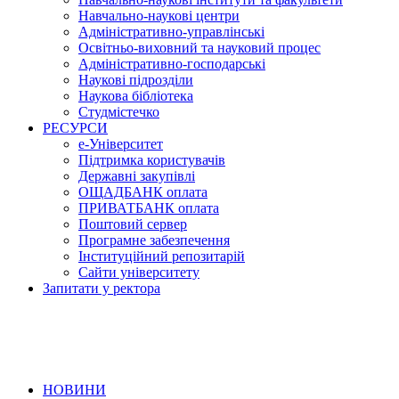
Навчально-наукові центри
Адміністративно-управлінські
Освітньо-виховний та науковий процес
Адміністративно-господарські
Наукові підрозділи
Наукова бібліотека
Студмістечко
РЕСУРСИ
е-Університет
Підтримка користувачів
Державні закупівлі
ОЩАДБАНК оплата
ПРИВАТБАНК оплата
Поштовий сервер
Програмне забезпечення
Інституційний репозитарій
Сайти університету
Запитати у ректора
НОВИНИ