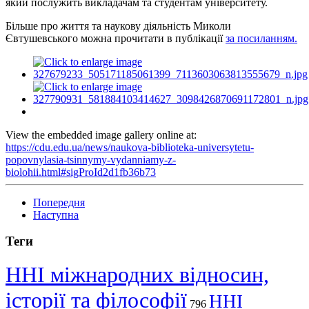
який послужить викладачам та студентам університету.
Більше про життя та наукову діяльність Миколи
Євтушевського можна прочитати в публікації
за посиланням.
View the embedded image gallery online at:
https://cdu.edu.ua/news/naukova-biblioteka-universytetu-
popovnylasia-tsinnymy-vydanniamy-z-
biolohii.html#sigProId2d1fb36b73
Попередня
Наступна
Теги
ННІ міжнародних відносин,
історії та філософії
ННІ
796