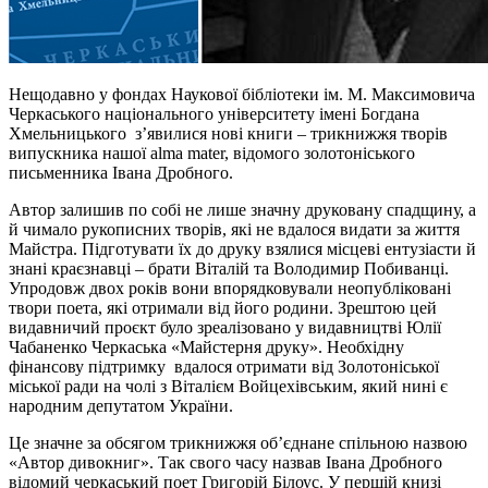
Нещодавно у фондах Наукової бібліотеки ім. М. Максимовича
Черкаського національного університету імені Богдана
Хмельницького з’явилися нові книги – трикнижжя творів
випускника нашої alma mater, відомого золотоніського
письменника Івана Дробного.
Автор залишив по собі не лише значну друковану спадщину, а
й чимало рукописних творів, які не вдалося видати за життя
Майстра. Підготувати їх до друку взялися місцеві ентузіасти й
знані краєзнавці – брати Віталій та Володимир Побиванці.
Упродовж двох років вони впорядковували неопубліковані
твори поета, які отримали від його родини. Зрештою цей
видавничий проєкт було зреалізовано у видавництві Юлії
Чабаненко Черкаська «Майстерня друку». Необхідну
фінансову підтримку вдалося отримати від Золотоніської
міської ради на чолі з Віталієм Войцехівським, який нині є
народним депутатом України.
Це значне за обсягом трикнижжя об’єднане спільною назвою
«Автор дивокниг». Так свого часу назвав Івана Дробного
відомий черкаський поет Григорій Білоус. У першій книзі