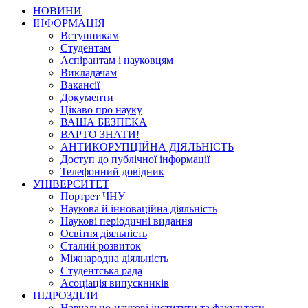
НОВИНИ
ІНФОРМАЦІЯ
Вступникам
Студентам
Аспірантам і науковцям
Викладачам
Вакансії
Документи
Цікаво про науку
ВАША БЕЗПЕКА
ВАРТО ЗНАТИ!
АНТИКОРУПЦІЙНА ДІЯЛЬНІСТЬ
Доступ до публічної інформації
Телефонний довідник
УНІВЕРСИТЕТ
Портрет ЧНУ
Наукова й інноваційна діяльність
Наукові періодичні видання
Освітня діяльність
Сталий розвиток
Міжнародна діяльність
Студентська рада
Асоціація випускників
ПІДРОЗДІЛИ
Навчально-наукові інститути та факультети