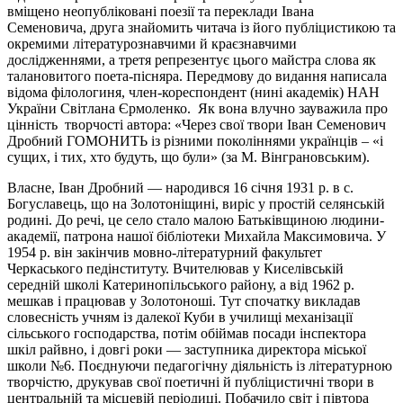
вміщено неопубліковані поезії та переклади Івана
Семеновича, друга знайомить читача із його публіцистикою та
окремими літературознавчими й краєзнавчими
дослідженнями, а третя репрезентує цього майстра слова як
талановитого поета-пісняра. Передмову до видання написала
відома філологиня, член-кореспондент (нині академік) НАН
України Світлана Єрмоленко. Як вона влучно зауважила про
цінність творчості автора: «Через свої твори Іван Семенович
Дробний ГОМОНИТЬ із різними поколіннями українців – «і
сущих, і тих, хто будуть, що були» (за М. Вінграновським).
Власне, Іван Дробний — народився 16 січня 1931 р. в с.
Богуславець, що на Золотоніщині, виріс у простій селянській
родині. До речі, це село стало малою Батьківщиною людини-
академії, патрона нашої бібліотеки Михайла Максимовича. У
1954 р. він закінчив мовно-літературний факультет
Черкаського педінституту. Вчителював у Киселівській
середній школі Катеринопільського району, а від 1962 р.
мешкав і працював у Золотоноші. Тут спочатку викладав
словесність учням із далекої Куби в училищі механізації
сільського господарства, потім обіймав посади інспектора
шкіл райвно, і довгі роки — заступника директора міської
школи №6. Поєднуючи педагогічну діяльність із літературною
творчістю, друкував свої поетичні й публіцистичні твори в
центральній та місцевій періодиці. Побачило світ і півтора