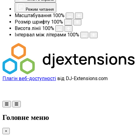
Режим читання
Масштабування
100
%
Розмір шрифту
100
%
Висота лінії
100
%
Інтервал між літерами
100
%
Плагін веб-доступності
від DJ-Extensions.com
Головне меню
×