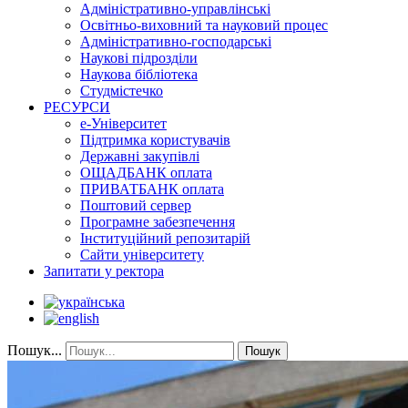
Адміністративно-управлінські
Освітньо-виховний та науковий процес
Адміністративно-господарські
Наукові підрозділи
Наукова бібліотека
Студмістечко
РЕСУРСИ
е-Університет
Підтримка користувачів
Державні закупівлі
ОЩАДБАНК оплата
ПРИВАТБАНК оплата
Поштовий сервер
Програмне забезпечення
Інституційний репозитарій
Сайти університету
Запитати у ректора
Пошук...
Пошук