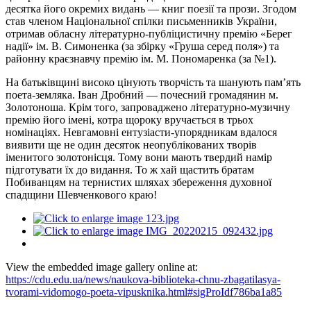
десятка його окремих видань — книг поезії та прози. Згодом
став членом Національної спілки письменників України,
отримав обласну літературно-публіцистичну премію «Берег
надії» ім. В. Симоненка (за збірку «Груша серед поля») та
районну краєзнавчу премію ім. М. Пономаренка (за №1).
На батьківщині високо цінують творчість та шанують пам’ять
поета-земляка. Іван Дробний — почесний громадянин м.
Золотоноша. Крім того, запроваджено літературно-музичну
премію його імені, котра щороку вручається в трьох
номінаціях. Невгамовні ентузіасти-упорядникам вдалося
виявити ще не один десяток неопублікованих творів
іменитого золотонісця. Тому вони мають твердий намір
підготувати їх до видання. То ж хай щастить братам
Побиванцям на тернистих шляхах збереження духовної
спадщини Шевченкового краю!
View the embedded image gallery online at:
https://cdu.edu.ua/news/naukova-biblioteka-chnu-zbagatilasya-
tvorami-vidomogo-poeta-vipusknika.html#sigProIdf786ba1a85