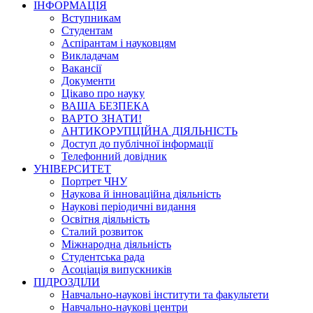
ІНФОРМАЦІЯ
Вступникам
Студентам
Аспірантам і науковцям
Викладачам
Вакансії
Документи
Цікаво про науку
ВАША БЕЗПЕКА
ВАРТО ЗНАТИ!
АНТИКОРУПЦІЙНА ДІЯЛЬНІСТЬ
Доступ до публічної інформації
Телефонний довідник
УНІВЕРСИТЕТ
Портрет ЧНУ
Наукова й інноваційна діяльність
Наукові періодичні видання
Освітня діяльність
Сталий розвиток
Міжнародна діяльність
Студентська рада
Асоціація випускників
ПІДРОЗДІЛИ
Навчально-наукові інститути та факультети
Навчально-наукові центри