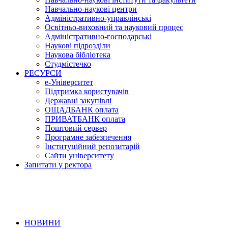
Навчально-наукові центри
Адміністративно-управлінські
Освітньо-виховний та науковий процес
Адміністративно-господарські
Наукові підрозділи
Наукова бібліотека
Студмістечко
РЕСУРСИ
е-Університет
Підтримка користувачів
Державні закупівлі
ОЩАДБАНК оплата
ПРИВАТБАНК оплата
Поштовий сервер
Програмне забезпечення
Інституційний репозитарій
Сайти університету
Запитати у ректора
НОВИНИ