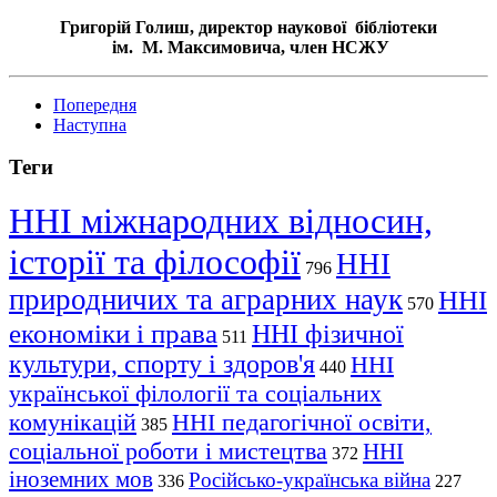
Григорій Голиш, директор наукової бібліотеки
ім. М. Максимовича, член НСЖУ
Попередня
Наступна
Теги
ННІ міжнародних відносин,
історії та філософії
ННІ
796
природничих та аграрних наук
ННІ
570
економіки і права
ННІ фізичної
511
культури, спорту і здоров'я
ННІ
440
української філології та соціальних
комунікацій
ННІ педагогічної освіти,
385
соціальної роботи і мистецтва
ННІ
372
іноземних мов
Російсько-українська війна
336
227