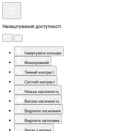
Налаштування доступності
Інвертувати кольори
Монохромний
Темний контраст
Світлий контраст
Низька насиченість
Висока насиченість
Виділити посилання
Виділити заголовки
Читач з екрана