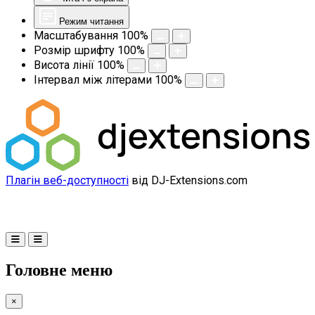
Режим читання
Масштабування
100
%
Розмір шрифту
100
%
Висота лінії
100
%
Інтервал між літерами
100
%
Плагін веб-доступності
від DJ-Extensions.com
Головне меню
×