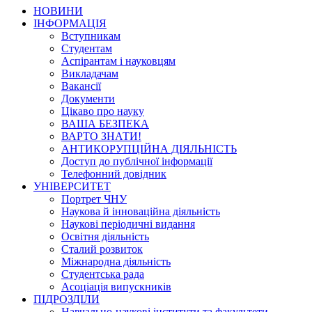
НОВИНИ
ІНФОРМАЦІЯ
Вступникам
Студентам
Аспірантам і науковцям
Викладачам
Вакансії
Документи
Цікаво про науку
ВАША БЕЗПЕКА
ВАРТО ЗНАТИ!
АНТИКОРУПЦІЙНА ДІЯЛЬНІСТЬ
Доступ до публічної інформації
Телефонний довідник
УНІВЕРСИТЕТ
Портрет ЧНУ
Наукова й інноваційна діяльність
Наукові періодичні видання
Освітня діяльність
Сталий розвиток
Міжнародна діяльність
Студентська рада
Асоціація випускників
ПІДРОЗДІЛИ
Навчально-наукові інститути та факультети