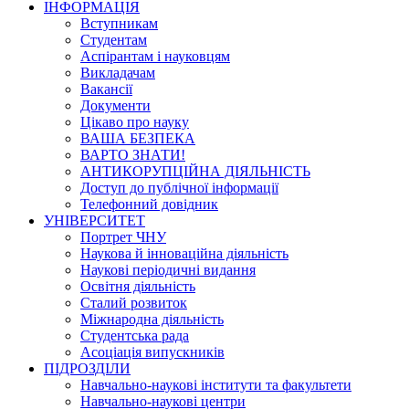
ІНФОРМАЦІЯ
Вступникам
Студентам
Аспірантам і науковцям
Викладачам
Вакансії
Документи
Цікаво про науку
ВАША БЕЗПЕКА
ВАРТО ЗНАТИ!
АНТИКОРУПЦІЙНА ДІЯЛЬНІСТЬ
Доступ до публічної інформації
Телефонний довідник
УНІВЕРСИТЕТ
Портрет ЧНУ
Наукова й інноваційна діяльність
Наукові періодичні видання
Освітня діяльність
Сталий розвиток
Міжнародна діяльність
Студентська рада
Асоціація випускників
ПІДРОЗДІЛИ
Навчально-наукові інститути та факультети
Навчально-наукові центри