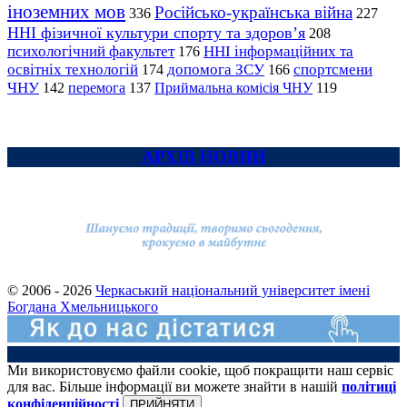
іноземних мов
Російсько-українська війна
336
227
ННІ фізичної культури спорту та здоров’я
208
психологічний факультет
ННІ інформаційних та
176
освітніх технологій
допомога ЗСУ
спортсмени
174
166
ЧНУ
перемога
142
137
Приймальна комісія ЧНУ
119
АРХІВ НОВИН
© 2006 - 2026
Черкаський національний університет імені
Богдана Хмельницького
Ми використовуємо файли cookie, щоб покращити наш сервіс
для вас. Більше інформації ви можете знайти в нашій
політиці
конфіденційності
ПРИЙНЯТИ