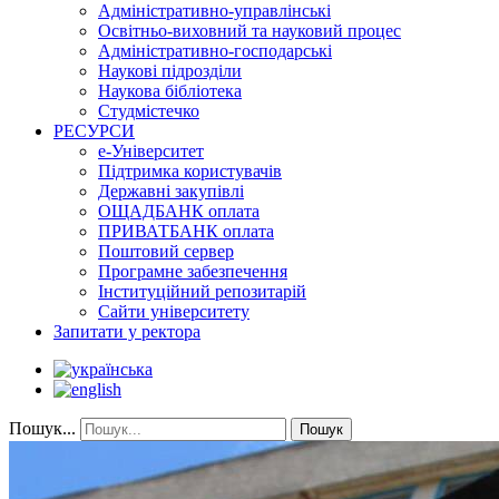
Адміністративно-управлінські
Освітньо-виховний та науковий процес
Адміністративно-господарські
Наукові підрозділи
Наукова бібліотека
Студмістечко
РЕСУРСИ
е-Університет
Підтримка користувачів
Державні закупівлі
ОЩАДБАНК оплата
ПРИВАТБАНК оплата
Поштовий сервер
Програмне забезпечення
Інституційний репозитарій
Сайти університету
Запитати у ректора
Пошук...
Пошук