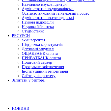
Навчально-наукові центри
Адміністративно-управлінські
Освітньо-виховний та науковий процес
Адміністративно-господарські
Наукові підрозділи
Наукова бібліотека
Студмістечко
РЕСУРСИ
е-Університет
Підтримка користувачів
Державні закупівлі
ОЩАДБАНК оплата
ПРИВАТБАНК оплата
Поштовий сервер
Програмне забезпечення
Інституційний репозитарій
Сайти університету
Запитати у ректора
НОВИНИ