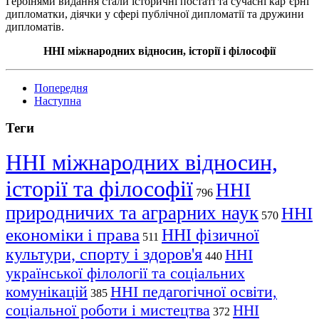
Героїнями видання стали історичні постаті та сучасні карʼєрні
дипломатки, діячки у сфері публічної дипломатії та дружини
дипломатів.
ННІ міжнародних відносин, історії
і
філософії
Попередня
Наступна
Теги
ННІ міжнародних відносин,
історії та філософії
ННІ
796
природничих та аграрних наук
ННІ
570
економіки і права
ННІ фізичної
511
культури, спорту і здоров'я
ННІ
440
української філології та соціальних
комунікацій
ННІ педагогічної освіти,
385
соціальної роботи і мистецтва
ННІ
372