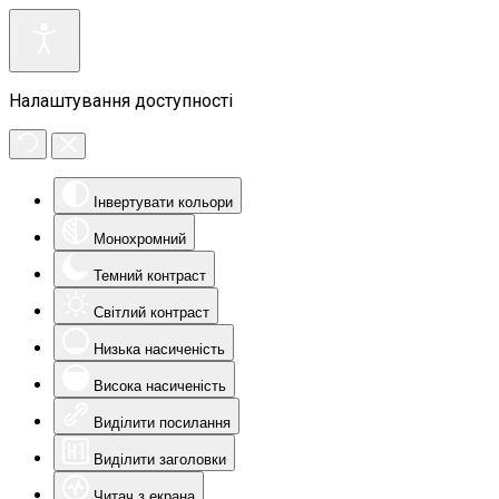
Налаштування доступності
Інвертувати кольори
Монохромний
Темний контраст
Світлий контраст
Низька насиченість
Висока насиченість
Виділити посилання
Виділити заголовки
Читач з екрана