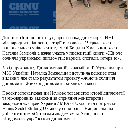
Докторка історичних наук, професорка, директорка ННІ
міжнародних відносин, історії та філософії Черкаського
національного університету імені Богдана Хмельницького
Наталка Земзюліна взяла участь у презентації книги «Жіноче
обличчя української дипломатії: нариси, спогади, інтервʼю».
Захід проходив у Дипломатичній академії ім. Г. Удовенка при
МЗС України. Наталка Земзюліна виступила рецензентом
видання, яке стало результатом проєкту «Жіноче обличчя
дипломатії. Жінка в дипломатії: виклик чи місія?»
Проєкт започаткований Наукове товариство історії дипломатії
та міжнародних відносин за сприяння Міністерства
закордонних справ України / MFA of Ukraine та підтримки
Hanns Seidel Stiftung Ukraine у співпраці з Національним
університетом «Острозька академія» та Асоціацією
«Подружжя українських дипломатів».