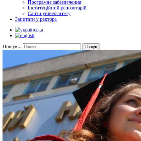
Програмне забезпечення
Інституційний репозитарій
Сайти університету
Запитати у ректора
Пошук...
Пошук