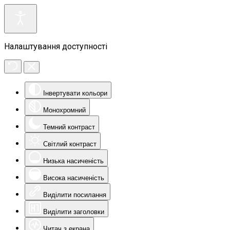
Налаштування доступності
Інвертувати кольори
Монохромний
Темний контраст
Світлий контраст
Низька насиченість
Висока насиченість
Виділити посилання
Виділити заголовки
Читач з екрана