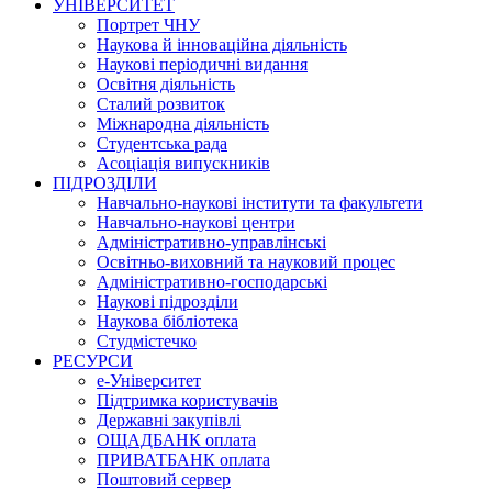
УНІВЕРСИТЕТ
Портрет ЧНУ
Наукова й інноваційна діяльність
Наукові періодичні видання
Освітня діяльність
Сталий розвиток
Міжнародна діяльність
Студентська рада
Асоціація випускників
ПІДРОЗДІЛИ
Навчально-наукові інститути та факультети
Навчально-наукові центри
Адміністративно-управлінські
Освітньо-виховний та науковий процес
Адміністративно-господарські
Наукові підрозділи
Наукова бібліотека
Студмістечко
РЕСУРСИ
е-Університет
Підтримка користувачів
Державні закупівлі
ОЩАДБАНК оплата
ПРИВАТБАНК оплата
Поштовий сервер