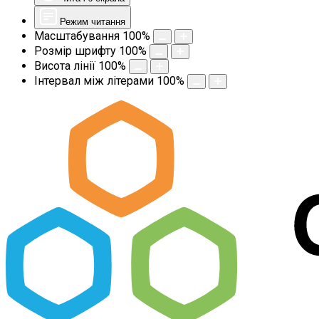
Режим читання
Масштабування
100
%
Розмір шрифту
100
%
Висота лінії
100
%
Інтервал між літерами
100
%