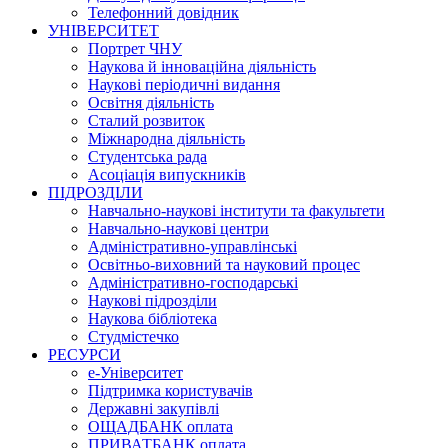
Телефонний довідник
УНІВЕРСИТЕТ
Портрет ЧНУ
Наукова й інноваційна діяльність
Наукові періодичні видання
Освітня діяльність
Сталий розвиток
Міжнародна діяльність
Студентська рада
Асоціація випускників
ПІДРОЗДІЛИ
Навчально-наукові інститути та факультети
Навчально-наукові центри
Адміністративно-управлінські
Освітньо-виховний та науковий процес
Адміністративно-господарські
Наукові підрозділи
Наукова бібліотека
Студмістечко
РЕСУРСИ
е-Університет
Підтримка користувачів
Державні закупівлі
ОЩАДБАНК оплата
ПРИВАТБАНК оплата