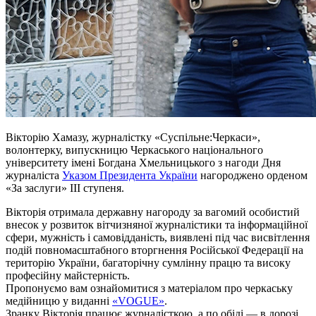
Вікторію Хамазу, журналістку «Суспільне:Черкаси»,
волонтерку, випускницю Черкаського національного
університету імені Богдана Хмельницького з нагоди Дня
журналіста
Указом Президента України
нагороджено орденом
«За заслуги» ІІІ ступеня.
Вікторія отримала державну нагороду за вагомий особистий
внесок у розвиток вітчизняної журналістики та інформаційної
сфери, мужність і самовідданість, виявлені під час висвітлення
подій повномасштабного вторгнення Російської Федерації на
територію України, багаторічну сумлінну працю та високу
професійну майстерність.
Пропонуємо вам ознайомитися з матеріалом про черкаську
медійницю у виданні
«VOGUE»
.
Зранку Вікторія працює журналісткою, а по обіді — в дорозі