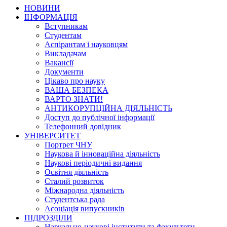
НОВИНИ
ІНФОРМАЦІЯ
Вступникам
Студентам
Аспірантам і науковцям
Викладачам
Вакансії
Документи
Цікаво про науку
ВАША БЕЗПЕКА
ВАРТО ЗНАТИ!
АНТИКОРУПЦІЙНА ДІЯЛЬНІСТЬ
Доступ до публічної інформації
Телефонний довідник
УНІВЕРСИТЕТ
Портрет ЧНУ
Наукова й інноваційна діяльність
Наукові періодичні видання
Освітня діяльність
Сталий розвиток
Міжнародна діяльність
Студентська рада
Асоціація випускників
ПІДРОЗДІЛИ
Навчально-наукові інститути та факультети