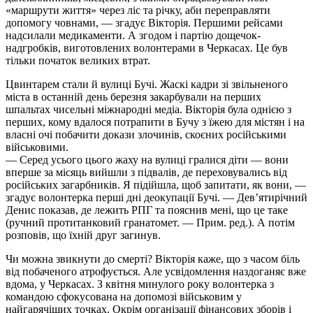
«маршрути життя» через ліс та річку, аби переправляти
допомогу човнами, — згадує Вікторія. Першими рейсами
надсилали медикаменти. А згодом і партію дощечок-
надгробків, виготовлених волонтерами в Черкасах. Це був
тільки початок великих втрат.
Цвинтарем стали й вулиці Бучі. Жаскі кадри зі звільненого
міста в останній день березня закарбували на перших
шпальтах чисельні міжнародні медіа. Вікторія була однією з
перших, кому вдалося потрапити в Бучу з їжею для містян і на
власні очі побачити докази злочинів, скоєних російськими
військовими.
— Серед усього цього жаху на вулиці гралися діти — вони
вперше за місяць вийшли з підвалів, де переховувались від
російських загарбників. Я підійшла, щоб запитати, як вони, —
згадує волонтерка перші дні деокупації Бучі. — Дев’ятирічний
Денис показав, де лежить РПГ та пояснив мені, що це таке
(ручний протитанковий гранатомет. — Прим. ред.). А потім
розповів, що їхній друг загинув.
Чи можна звикнути до смерті? Вікторія каже, що з часом біль
від побаченого атрофується. Але усвідомлення наздоганяє вже
вдома, у Черкасах. З квітня минулого року волонтерка з
командою сфокусована на допомозі військовим у
найгарячіших точках. Окрім організації фінансових зборів і