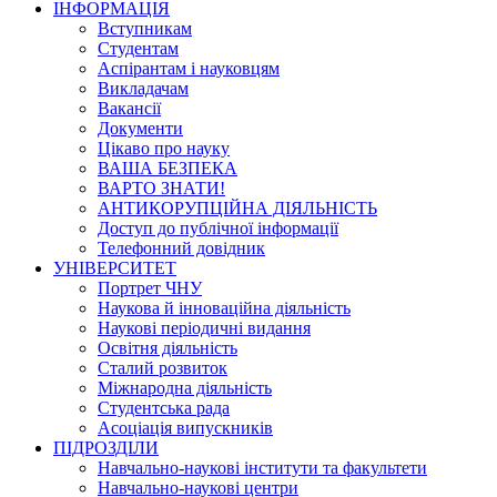
ІНФОРМАЦІЯ
Вступникам
Студентам
Аспірантам і науковцям
Викладачам
Вакансії
Документи
Цікаво про науку
ВАША БЕЗПЕКА
ВАРТО ЗНАТИ!
АНТИКОРУПЦІЙНА ДІЯЛЬНІСТЬ
Доступ до публічної інформації
Телефонний довідник
УНІВЕРСИТЕТ
Портрет ЧНУ
Наукова й інноваційна діяльність
Наукові періодичні видання
Освітня діяльність
Сталий розвиток
Міжнародна діяльність
Студентська рада
Асоціація випускників
ПІДРОЗДІЛИ
Навчально-наукові інститути та факультети
Навчально-наукові центри