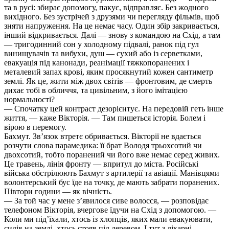
та в русі: збирає допомогу, пакує, відправляє. Без жодного
вихідного. Без зустрічей з друзями чи перегляду фільмів, щоб
зняти напруження. На це немає часу. Один збір закривається,
інший відкривається. Далі — знову з командою на Схід, а там
— тригодинний сон у холодному підвалі, ранок під гул
винищувачів та вибухи, душ — сухий або із серветками,
евакуація під канонади, реанімації тяжкопоранених і
металевий запах крові, яким просякнутий кожен сантиметр
землі. Як це, жити між двох світів — фронтовим, де смерть
дихає тобі в обличчя, та цивільним, з його імітацією
нормальності?
— Спочатку цей контраст дезорієнтує. На передовій геть інше
життя, — каже Вікторія. — Там пишеться історія. Болем і
вірою в перемогу.
Бахмут. Зв’язок втретє обривається. Вікторії не вдається
розчути слова парамедика: її брат Володя трьохсотий чи
двохсотий, тобто поранений чи його вже немає серед живих.
Це травень, лінія фронту — впритул до міста. Російські
війська обстрілюють Бахмут з артилерії та авіації. Манівцями
волонтерський бус їде на точку, де мають забрати поранених.
Півтори години — як вічність.
— За той час у мене з’явилося сиве волосся, — розповідає
телефоном Вікторія, вчергове їдучи на Схід з допомогою. —
Коли ми під’їхали, хтось із хлопців, яких мали евакуювати,
сидів на землі, хтось стояв під деревом. І тут з лікарні