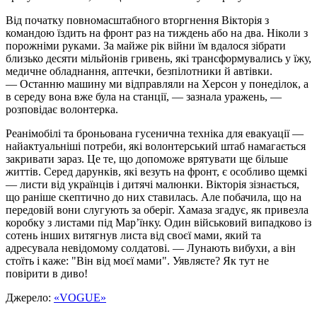
Від початку повномасштабного вторгнення Вікторія з
командою їздить на фронт раз на тиждень або на два. Ніколи з
порожніми руками. За майже рік війни їм вдалося зібрати
близько десяти мільйонів гривень, які трансформувались у їжу,
медичне обладнання, аптечки, безпілотники й автівки.
— Останню машину ми відправляли на Херсон у понеділок, а
в середу вона вже була на станції, — зазнала уражень, —
розповідає волонтерка.
Реанімобілі та броньована гусенична техніка для евакуації —
найактуальніші потреби, які волонтерський штаб намагається
закривати зараз. Це те, що допоможе врятувати ще більше
життів. Серед дарунків, які везуть на фронт, є особливо щемкі
— листи від українців і дитячі малюнки. Вікторія зізнається,
що раніше скептично до них ставилась. Але побачила, що на
передовій вони слугують за оберіг. Хамаза згадує, як привезла
коробку з листами під Мар’їнку. Один військовий випадково із
сотень інших витягнув листа від своєї мами, який та
адресувала невідомому солдатові. — Лунають вибухи, а він
стоїть і каже: "Він від моєї мами". Уявляєте? Як тут не
повірити в диво!
Джерело:
«VOGUE»