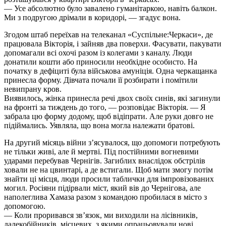
— Усе абсолютно було завалено гуманітаркою, навіть балкон.
Ми з подругою дрімали в коридорі, — згадує вона.
Згодом штаб переїхав на телеканал «Суспільне:Черкаси», де
працювала Вікторія, і зайняв два поверхи. Фасувати, пакувати
допомагали всі охочі разом із колегами з каналу. Люди
донатили кошти або приносили необхідне особисто. На
початку в дефіциті була військова амуніція. Одна черкащанка
принесла форму. Дівчата почали її розбирати і помітили
невипрану кров.
Виявилось, жінка принесла речі двох своїх синів, які загинули
на фронті за тиждень до того, — розповідає Вікторія. — Я
забрала цю форму додому, щоб відіпрати. Але руки довго не
підіймались. Уявляла, що вона могла належати братові.
На другий місяць війни з’ясувалося, що допомоги потребують
не тільки живі, але й мертві. Під постійними вогневими
ударами перебував Чернігів. Загиблих внаслідок обстрілів
ховали не на цвинтарі, а де встигали. Щоб мати змогу потім
знайти ці місця, люди просили таблички для імпровізованих
могил. Росіяни підірвали міст, який вів до Чернігова, але
наполеглива Хамаза разом з командою пробилася в місто з
допомогою.
— Коли проривався зв’язок, ми виходили на лісівників,
далекобійників, місцевих, з якими опрацьовували нові