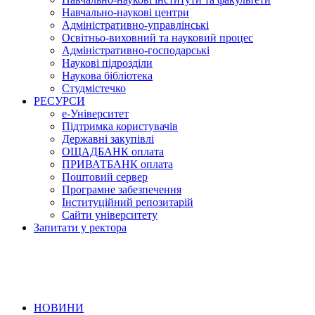
Навчально-наукові центри
Адміністративно-управлінські
Освітньо-виховний та науковий процес
Адміністративно-господарські
Наукові підрозділи
Наукова бібліотека
Студмістечко
РЕСУРСИ
е-Університет
Підтримка користувачів
Державні закупівлі
ОЩАДБАНК оплата
ПРИВАТБАНК оплата
Поштовий сервер
Програмне забезпечення
Інституційний репозитарій
Сайти університету
Запитати у ректора
НОВИНИ