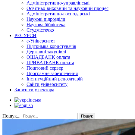
Адміністративно-управлінські
Освітньо-виховний та науковий процес
Адміністративно-господарські
Наукові підрозділи
Наукова бібліотека
Студмістечко
РЕСУРСИ
е-Університет
Підтримка користувачів
Державні закупівлі
ОЩАДБАНК оплата
ПРИВАТБАНК оплата
Поштовий сервер
Програмне забезпечення
Інституційний репозитарій
Сайти університету
Запитати у ректора
Пошук...
Пошук