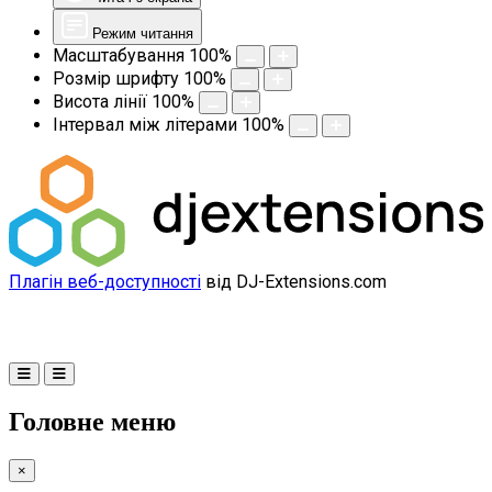
Режим читання
Масштабування
100
%
Розмір шрифту
100
%
Висота лінії
100
%
Інтервал між літерами
100
%
Плагін веб-доступності
від DJ-Extensions.com
Головне меню
×