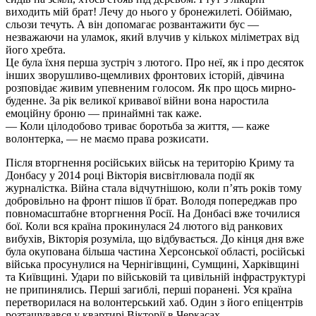
виходить мій брат! Лечу до нього у бронежилеті. Обіймаю,
сльози течуть. А він допомагає розвантажити бус —
незважаючи на уламок, який влучив у кількох міліметрах від
його хребта.
Це була їхня перша зустріч з лютого. Про неї, як і про десяток
інших зворушливо-щемливих фронтових історій, дівчина
розповідає живим упевненим голосом. Як про щось мирно-
буденне. За рік великої кривавої війни вона наростила
емоційну броню — принаймні так каже.
— Коли цілодобово триває боротьба за життя, — каже
волонтерка, — не маємо права розкисати.
Після вторгнення російських військ на територію Криму та
Донбасу у 2014 році Вікторія висвітлювала події як
журналістка. Війна стала відчутнішою, коли п’ять років тому
добровільно на фронт пішов її брат. Володя попереджав про
повномасштабне вторгнення Росії. На Донбасі вже точилися
бої. Коли вся країна прокинулася 24 лютого від ранкових
вибухів, Вікторія розуміла, що відбувається. До кінця дня вже
була окупована більша частина Херсонської області, російські
війська просунулися на Чернігівщині, Сумщині, Харківщині
та Київщині. Удари по військовій та цивільній інфраструктурі
не припинялись. Перші загиблі, перші поранені. Уся країна
перетворилася на волонтерський хаб. Один з його епіцентрів
розташувався у квартирі Вікторії в Черкасах.