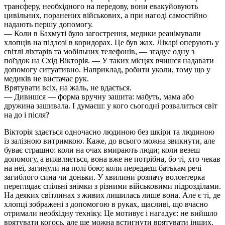
трансферу, необхідного на передову, вони евакуйовують
цивільних, поранених військових, а при нагоді самостійно
надають першу допомогу.
— Коли в Бахмуті було загострення, медики реанімували
хлопців на підлозі в коридорах. Це був жах. Лікарі оперують у
світлі ліхтарів та мобільних телефонів, — згадує одну з
поїздок на Схід Вікторія. — У таких місцях вчишся надавати
допомогу ситуативно. Наприклад, робити уколи, тому що у
медиків не вистачає рук.
Врятувати всіх, на жаль, не вдається.
— Дивишся — форма вручну зашита: мабуть, мама або
дружина зашивала. І думаєш: у кого сьогодні розвалиться світ
на до і після?
Вікторія здається одночасно людиною без шкіри та людиною
із залізною витримкою. Каже, до всього можна звикнути, але
буває страшно: коли на очах вмирають люди; коли везеш
допомогу, а виявляється, вона вже не потрібна, бо ті, хто чекав
на неї, загинули на полі бою; коли передаєш батькам речі
загиблого сина чи доньки. У хвилини розпачу волонтерка
переглядає спільні знімки з різними військовими підрозділами.
На деяких світлинах з живих лишилась лише вона. Але є ті, де
хлопці зображені з допомогою в руках, щасливі, що вчасно
отримали необхідну техніку. Це мотивує і нагадує: не вийшло
врятувати когось, але ще можна встигнути врятувати інших.