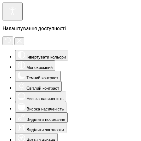
Налаштування доступності
Інвертувати кольори
Монохромний
Темний контраст
Світлий контраст
Низька насиченість
Висока насиченість
Виділити посилання
Виділити заголовки
Читач з екрана