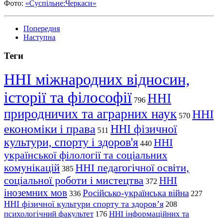
Фото:
«Суспільне:Черкаси»
Попередня
Наступна
Теги
ННІ міжнародних відносин,
історії та філософії
ННІ
796
природничих та аграрних наук
ННІ
570
економіки і права
ННІ фізичної
511
культури, спорту і здоров'я
ННІ
440
української філології та соціальних
комунікацій
ННІ педагогічної освіти,
385
соціальної роботи і мистецтва
ННІ
372
іноземних мов
Російсько-українська війна
336
227
ННІ фізичної культури спорту та здоров’я
208
психологічний факультет
ННІ інформаційних та
176