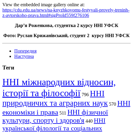
View the embedded image gallery online at:
https://cdu.edu.ua/news/na-knyzhkovomu-festyvali-provely-treninh-
z-avtorskoho-prava.html#sigProId559f276106
Дар’я Роженкова, студентка 2 курсу ННІ УФСК
Фото: Руслан Крижанівський, студент 2 курсу ННІ УФСК
Попередня
Наступна
Теги
ННІ міжнародних відносин,
історії та філософії
ННІ
796
природничих та аграрних наук
ННІ
570
економіки і права
ННІ фізичної
511
культури, спорту і здоров'я
ННІ
440
української філології та соціальних