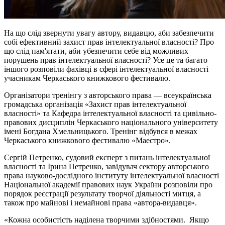
На що слід звернути увагу автору, видавцю, аби забезпечити
собі ефективний захист прав інтелектуальної власності? Про
що слід пам'ятати, аби убезпечити себе від можливих
порушень прав інтелектуальної власності? Усе це та багато
іншого розповіли фахівці в сфері інтелектуальної власності
учасникам Черкаського книжкового фестивалю.
Організатори тренінгу з авторського права — всеукраїнська
громадська організація «Захист прав інтелектуальної
власності» та Кафедра інтелектуальної власності та цивільно-
правових дисциплін Черкаського національного університету
імені Богдана Хмельницького. Тренінг відбувся в межах
Черкаського книжкового фестивалю «Маестро».
Сергій Петренко, судовий експерт з питань інтелектуальної
власності та Ірина Петренко, завідувач сектору авторського
права науково-дослідного інституту інтелектуальної власності
Національної академії правових наук України розповіли про
порядок реєстрації результату творчої діяльності митця, а
також про майнові і немайнові права «автора-видавця».
«Кожна особистість наділена творчими здібностями. Якщо