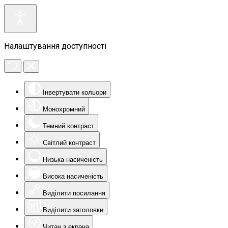
Налаштування доступності
Інвертувати кольори
Монохромний
Темний контраст
Світлий контраст
Низька насиченість
Висока насиченість
Виділити посилання
Виділити заголовки
Читач з екрана