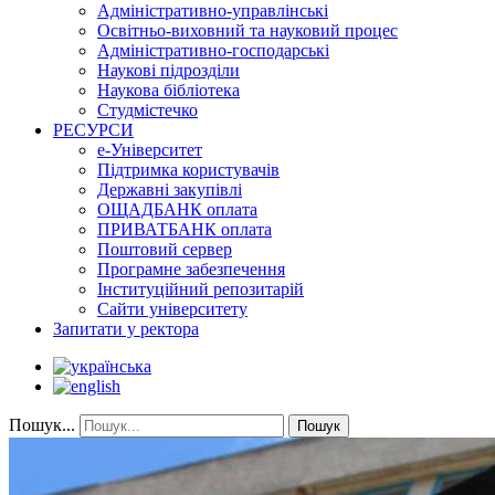
Адміністративно-управлінські
Освітньо-виховний та науковий процес
Адміністративно-господарські
Наукові підрозділи
Наукова бібліотека
Студмістечко
РЕСУРСИ
е-Університет
Підтримка користувачів
Державні закупівлі
ОЩАДБАНК оплата
ПРИВАТБАНК оплата
Поштовий сервер
Програмне забезпечення
Інституційний репозитарій
Сайти університету
Запитати у ректора
Пошук...
Пошук