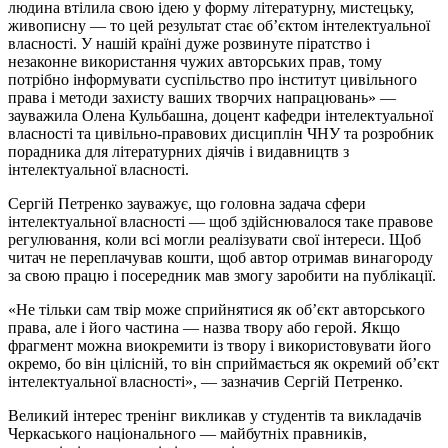
людина втілила свою ідею у форму літературну, мистецьку,
живописну — то цей результат стає об’єктом інтелектуальної
власності. У нашій країні дуже розвинуте піратство і
незаконне використання чужих авторських прав, тому
потрібно інформувати суспільство про інститут цивільного
права і методи захисту ваших творчих напрацювань» —
зауважила Олена Кульбашна, доцент кафедри інтелектуальної
власності та цивільно-правових дисциплін ЧНУ та розробник
порадника для літературних діячів і видавництв з
інтелектуальної власності.
Сергій Петренко зауважує, що головна задача сфери
інтелектуальної власності — щоб здійснювалося таке правове
регулювання, коли всі могли реалізувати свої інтереси. Щоб
читач не переплачував кошти, щоб автор отримав винагороду
за свою працю і посередник мав змогу заробити на публікації.
«Не тільки сам твір може сприйнятися як об’єкт авторського
права, але і його частина — назва твору або герой. Якщо
фрагмент можна виокремити із твору і використовувати його
окремо, бо він цілісній, то він сприймається як окремий об’єкт
інтелектуальної власності», — зазначив Сергій Петренко.
Великий інтерес тренінг викликав у студентів та викладачів
Черкаського національного — майбутніх правників,