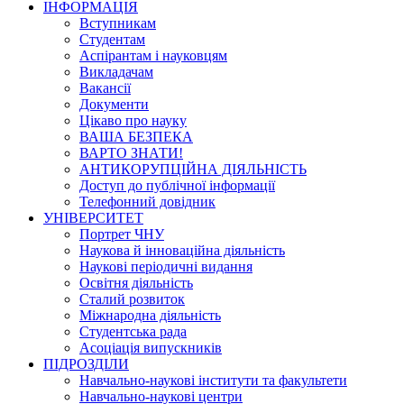
ІНФОРМАЦІЯ
Вступникам
Студентам
Аспірантам і науковцям
Викладачам
Вакансії
Документи
Цікаво про науку
ВАША БЕЗПЕКА
ВАРТО ЗНАТИ!
АНТИКОРУПЦІЙНА ДІЯЛЬНІСТЬ
Доступ до публічної інформації
Телефонний довідник
УНІВЕРСИТЕТ
Портрет ЧНУ
Наукова й інноваційна діяльність
Наукові періодичні видання
Освітня діяльність
Сталий розвиток
Міжнародна діяльність
Студентська рада
Асоціація випускників
ПІДРОЗДІЛИ
Навчально-наукові інститути та факультети
Навчально-наукові центри