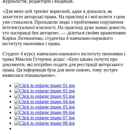
журналістів, редакторів і видавців.
«Для мене цей тренінг корисний, адже я дізналася, як
захистити авторські права. На практиці я і мої колеги з цим
уже стикалися. Приходили люди з проблемами порушення
інтелектуальної власності. На практиці дуже важко довести,
хто насправді був автором», — ділиться своїми враженнями
Каріна Литвиненко, студентка 4 навчально-наукового
інституту економіки і права.
Студент 4 курсу навчально-наукового інституту економіки і
права Максим Гутерчик додає: «Було цікаво почути про
документи, які потрібно подати для реєстрації авторського
права. Ця інформація була для мене новою, тому зустріч
виявилася пізнавальною».