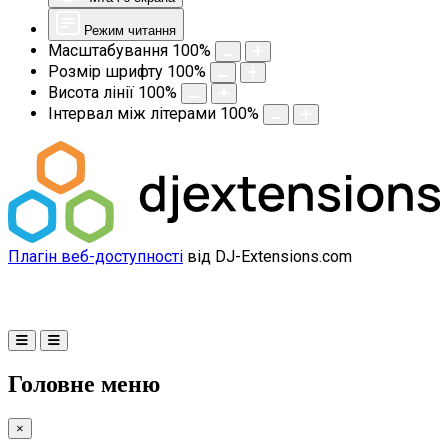
Режим читання
Масштабування
100
%
Розмір шрифту
100
%
Висота лінії
100
%
Інтервал між літерами
100
%
Плагін веб-доступності
від DJ-Extensions.com
Головне меню
×