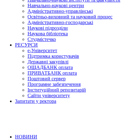
Навчально-наукові центри
Адміністративно-управлінські
Освітньо-виховний та науковий процес
Адміністративно-господарські
Наукові підрозділи
Наукова бібліотека
Студмістечко
РЕСУРСИ
е-Університет
Підтримка користувачів
Державні закупівлі
ОЩАДБАНК оплата
ПРИВАТБАНК оплата
Поштовий сервер
Програмне забезпечення
Інституційний репозитарій
Сайти університету
Запитати у ректора
НОВИНИ