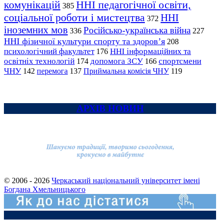
комунікацій
ННІ педагогічної освіти,
385
соціальної роботи і мистецтва
ННІ
372
іноземних мов
Російсько-українська війна
336
227
ННІ фізичної культури спорту та здоров’я
208
психологічний факультет
ННІ інформаційних та
176
освітніх технологій
допомога ЗСУ
спортсмени
174
166
ЧНУ
перемога
142
137
Приймальна комісія ЧНУ
119
АРХІВ НОВИН
© 2006 - 2026
Черкаський національний університет імені
Богдана Хмельницького