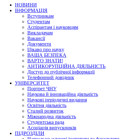
НОВИНИ
ІНФОРМАЦІЯ
Вступникам
Студентам
Аспірантам і науковцям
Викладачам
Вакансії
Документи
Цікаво про науку
ВАША БЕЗПЕКА
ВАРТО ЗНАТИ!
АНТИКОРУПЦІЙНА ДІЯЛЬНІСТЬ
Доступ до публічної інформації
Телефонний довідник
УНІВЕРСИТЕТ
Портрет ЧНУ
Наукова й інноваційна діяльність
Наукові періодичні видання
Освітня діяльність
Сталий розвиток
Міжнародна діяльність
Студентська рада
Асоціація випускників
ПІДРОЗДІЛИ
Навчально-наукові інститути та факультети