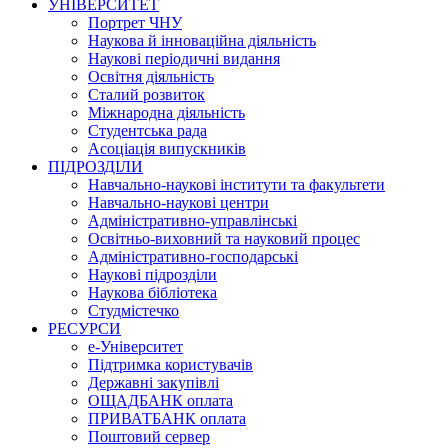
УНІВЕРСИТЕТ
Портрет ЧНУ
Наукова й інноваційна діяльність
Наукові періодичні видання
Освітня діяльність
Сталий розвиток
Міжнародна діяльність
Студентська рада
Асоціація випускників
ПІДРОЗДІЛИ
Навчально-наукові інститути та факультети
Навчально-наукові центри
Адміністративно-управлінські
Освітньо-виховний та науковий процес
Адміністративно-господарські
Наукові підрозділи
Наукова бібліотека
Студмістечко
РЕСУРСИ
е-Університет
Підтримка користувачів
Державні закупівлі
ОЩАДБАНК оплата
ПРИВАТБАНК оплата
Поштовий сервер