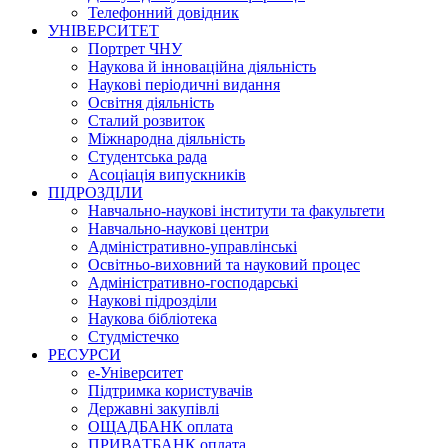
Телефонний довідник
УНІВЕРСИТЕТ
Портрет ЧНУ
Наукова й інноваційна діяльність
Наукові періодичні видання
Освітня діяльність
Сталий розвиток
Міжнародна діяльність
Студентська рада
Асоціація випускників
ПІДРОЗДІЛИ
Навчально-наукові інститути та факультети
Навчально-наукові центри
Адміністративно-управлінські
Освітньо-виховний та науковий процес
Адміністративно-господарські
Наукові підрозділи
Наукова бібліотека
Студмістечко
РЕСУРСИ
е-Університет
Підтримка користувачів
Державні закупівлі
ОЩАДБАНК оплата
ПРИВАТБАНК оплата