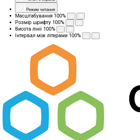
Режим читання
Масштабування
100
%
Розмір шрифту
100
%
Висота лінії
100
%
Інтервал між літерами
100
%