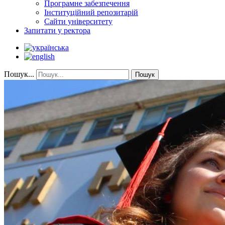
Програмне забезпечення
Інституційний репозитарій
Сайти університету
Запитати у ректора
Пошук...
Пошук