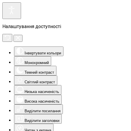
Налаштування доступності
Інвертувати кольори
Монохромний
Темний контраст
Світлий контраст
Низька насиченість
Висока насиченість
Виділити посилання
Виділити заголовки
Читач з екрана