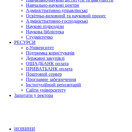
Навчально-наукові центри
Адміністративно-управлінські
Освітньо-виховний та науковий процес
Адміністративно-господарські
Наукові підрозділи
Наукова бібліотека
Студмістечко
РЕСУРСИ
е-Університет
Підтримка користувачів
Державні закупівлі
ОЩАДБАНК оплата
ПРИВАТБАНК оплата
Поштовий сервер
Програмне забезпечення
Інституційний репозитарій
Сайти університету
Запитати у ректора
НОВИНИ