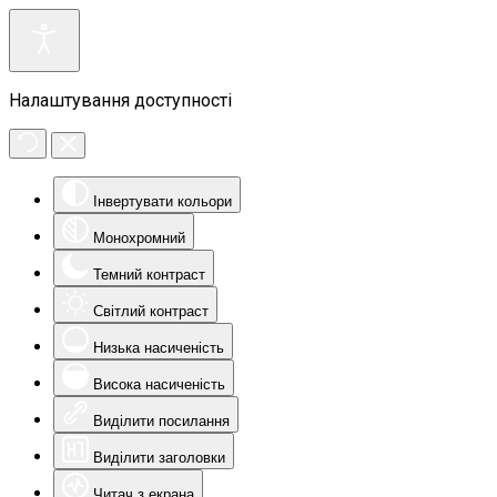
Налаштування доступності
Інвертувати кольори
Монохромний
Темний контраст
Світлий контраст
Низька насиченість
Висока насиченість
Виділити посилання
Виділити заголовки
Читач з екрана