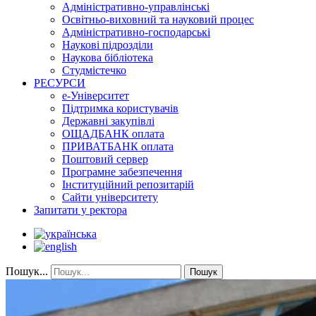
Адміністративно-управлінські
Освітньо-виховний та науковий процес
Адміністративно-господарські
Наукові підрозділи
Наукова бібліотека
Студмістечко
РЕСУРСИ
е-Університет
Підтримка користувачів
Державні закупівлі
ОЩАДБАНК оплата
ПРИВАТБАНК оплата
Поштовий сервер
Програмне забезпечення
Інституційний репозитарій
Сайти університету
Запитати у ректора
Пошук...
Пошук