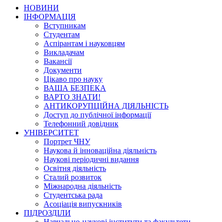
НОВИНИ
ІНФОРМАЦІЯ
Вступникам
Студентам
Аспірантам і науковцям
Викладачам
Вакансії
Документи
Цікаво про науку
ВАША БЕЗПЕКА
ВАРТО ЗНАТИ!
АНТИКОРУПЦІЙНА ДІЯЛЬНІСТЬ
Доступ до публічної інформації
Телефонний довідник
УНІВЕРСИТЕТ
Портрет ЧНУ
Наукова й інноваційна діяльність
Наукові періодичні видання
Освітня діяльність
Сталий розвиток
Міжнародна діяльність
Студентська рада
Асоціація випускників
ПІДРОЗДІЛИ
Навчально-наукові інститути та факультети