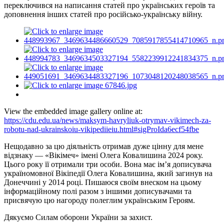
переключився на написання статей про українських героїв та
доповнення інших статей про російсько-українську війну.
View the embedded image gallery online at:
https://cdu.edu.ua/news/maksym-havryliuk-otrymav-vikimech-za-
robotu-nad-ukrainskoiu-vikipediieiu.html#sigProIda6ecf54fbe
Нещодавно за цю діяльність отримав дуже цінну для мене
відзнаку — «Вікімеч» імені Олега Ковалишина 2024 року.
Цього року її отримали три особи. Вона має ім’я дописувача
україномовної Вікіпедії Олега Ковалишина, який загинув на
Донеччині у 2014 році. Пишаюся своїм внеском на цьому
інформаційному полі разом з іншими дописувачами та
присвячую цю нагороду полеглим українським Героям.
Дякуємо Силам оборони України за захист.