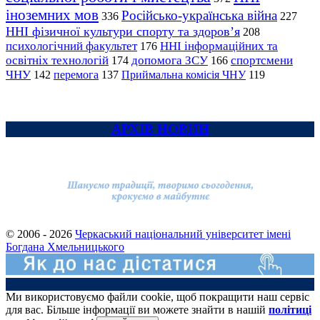
іноземних мов
Російсько-українська війна
336
227
ННІ фізичної культури спорту та здоров’я
208
психологічний факультет
ННІ інформаційних та
176
освітніх технологій
допомога ЗСУ
спортсмени
174
166
ЧНУ
перемога
142
137
Приймальна комісія ЧНУ
119
АРХІВ НОВИН
© 2006 - 2026
Черкаський національний університет імені
Богдана Хмельницького
Ми використовуємо файли cookie, щоб покращити наш сервіс
для вас. Більше інформації ви можете знайти в нашій
політиці