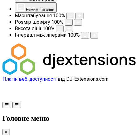
Режим читання
Масштабування
100
%
Розмір шрифту
100
%
Висота лінії
100
%
Інтервал між літерами
100
%
Плагін веб-доступності
від DJ-Extensions.com
Головне меню
×