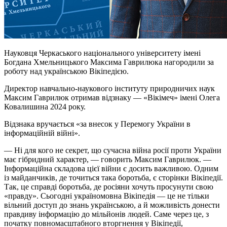
Науковця Черкаського національного університету імені
Богдана Хмельницького Максима Гаврилюка нагородили за
роботу над українською Вікіпедією.
Директор навчально-наукового інституту природничих наук
Максим Гаврилюк отримав відзнаку — «Вікімеч» імені Олега
Ковалишина 2024 року.
Відзнака вручається «за внесок у Перемогу України в
інформаційній війні».
— Ні для кого не секрет, що сучасна війна росії проти України
має гібридний характер, — говорить Максим Гаврилюк. —
Інформаційна складова цієї війни є досить важливою. Одним
із майданчиків, де точиться така боротьба, є сторінки Вікіпедії.
Так, це справді боротьба, де росіяни хочуть просунути свою
«правду». Сьогодні україномовна Вікіпедія — це не тільки
вільний доступ до знань українською, а й можливість донести
правдиву інформацію до мільйонів людей. Саме через це, з
початку повномасштабного вторгнення у Вікіпедії,