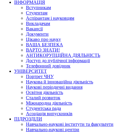
ІНФОРМАЦІЯ
Вступникам
Студентам
Аспірантам і науковцям
Викладачам
Вакансії
Документи
Цікаво про науку
ВАША БЕЗПЕКА
ВАРТО ЗНАТИ!
АНТИКОРУПЦІЙНА ДІЯЛЬНІСТЬ
Доступ до публічної інформації
Телефонний довідник
УНІВЕРСИТЕТ
Портрет ЧНУ
Наукова й інноваційна діяльність
Наукові періодичні видання
Освітня діяльність
Сталий розвиток
Міжнародна діяльність
Студентська рада
Асоціація випускників
ПІДРОЗДІЛИ
Навчально-наукові інститути та факультети
Навчально-наукові центри