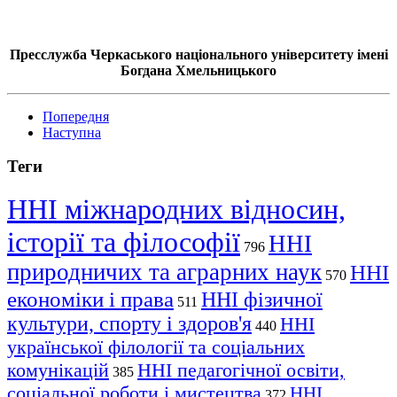
Пресслужба Черкаського національного університету імені
Богдана Хмельницького
Попередня
Наступна
Теги
ННІ міжнародних відносин,
історії та філософії
ННІ
796
природничих та аграрних наук
ННІ
570
економіки і права
ННІ фізичної
511
культури, спорту і здоров'я
ННІ
440
української філології та соціальних
комунікацій
ННІ педагогічної освіти,
385
соціальної роботи і мистецтва
ННІ
372