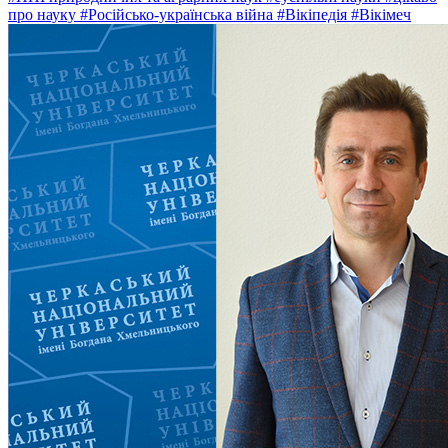
про науку
#Російсько-українська війна
#Вікіпедія
#Вікімеч