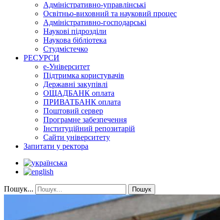
Адміністративно-управлінські
Освітньо-виховний та науковий процес
Адміністративно-господарські
Наукові підрозділи
Наукова бібліотека
Студмістечко
РЕСУРСИ
е-Університет
Підтримка користувачів
Державні закупівлі
ОЩАДБАНК оплата
ПРИВАТБАНК оплата
Поштовий сервер
Програмне забезпечення
Інституційний репозитарій
Сайти університету
Запитати у ректора
Пошук...
Пошук