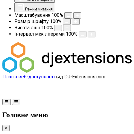
Режим читання
Масштабування
100
%
Розмір шрифту
100
%
Висота лінії
100
%
Інтервал між літерами
100
%
Плагін веб-доступності
від DJ-Extensions.com
Головне меню
×