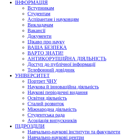
ІНФОРМАЦІЯ
Вступникам
Студентам
Аспірантам і науковцям
Викладачам
Вакансії
Документи
Цікаво про науку
ВАША БЕЗПЕКА
ВАРТО ЗНАТИ!
АНТИКОРУПЦІЙНА ДІЯЛЬНІСТЬ
Доступ до публічної інформації
Телефонний довідник
УНІВЕРСИТЕТ
Портрет ЧНУ
Наукова й інноваційна діяльність
Наукові періодичні видання
Освітня діяльність
Сталий розвиток
Міжнародна діяльність
Студентська рада
Асоціація випускників
ПІДРОЗДІЛИ
Навчально-наукові інститути та факультети
Навчально-наукові центри