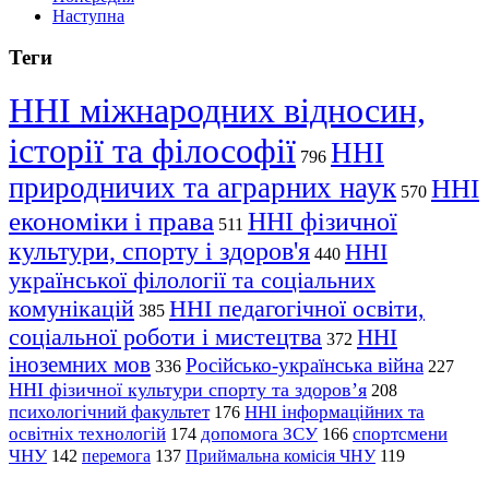
Наступна
Теги
ННІ міжнародних відносин,
історії та філософії
ННІ
796
природничих та аграрних наук
ННІ
570
економіки і права
ННІ фізичної
511
культури, спорту і здоров'я
ННІ
440
української філології та соціальних
комунікацій
ННІ педагогічної освіти,
385
соціальної роботи і мистецтва
ННІ
372
іноземних мов
Російсько-українська війна
336
227
ННІ фізичної культури спорту та здоров’я
208
психологічний факультет
ННІ інформаційних та
176
освітніх технологій
допомога ЗСУ
спортсмени
174
166
ЧНУ
перемога
142
137
Приймальна комісія ЧНУ
119