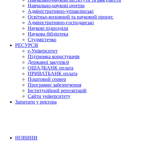
Навчально-наукові центри
Адміністративно-управлінські
Освітньо-виховний та науковий процес
Адміністративно-господарські
Наукові підрозділи
Наукова бібліотека
Студмістечко
РЕСУРСИ
е-Університет
Підтримка користувачів
Державні закупівлі
ОЩАДБАНК оплата
ПРИВАТБАНК оплата
Поштовий сервер
Програмне забезпечення
Інституційний репозитарій
Сайти університету
Запитати у ректора
НОВИНИ