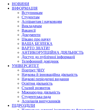
НОВИНИ
ІНФОРМАЦІЯ
Вступникам
Студентам
Аспірантам і науковцям
Викладачам
Вакансії
Документи
Цікаво про науку
ВАША БЕЗПЕКА
ВАРТО ЗНАТИ!
АНТИКОРУПЦІЙНА ДІЯЛЬНІСТЬ
Доступ до публічної інформації
Телефонний довідник
УНІВЕРСИТЕТ
Портрет ЧНУ
Наукова й інноваційна діяльність
Наукові періодичні видання
Освітня діяльність
Сталий розвиток
Міжнародна діяльність
Студентська рада
Асоціація випускників
ПІДРОЗДІЛИ
Навчально-наукові інститути та факультети