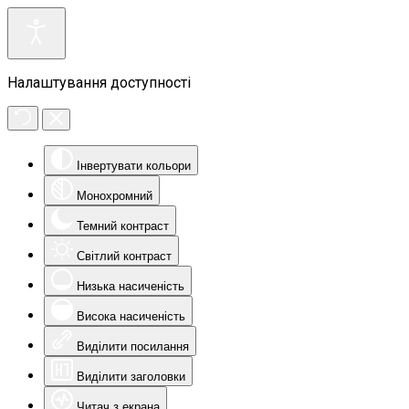
Налаштування доступності
Інвертувати кольори
Монохромний
Темний контраст
Світлий контраст
Низька насиченість
Висока насиченість
Виділити посилання
Виділити заголовки
Читач з екрана