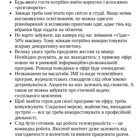
Будь-якого гостя потрібно вміти коректно і всеосяжно
«розговорити».
Завжди треба пам’ятати про світло в студії. Якщо немає
високоякісних освітлювачів, не можна одягати
різнобарвний зі всілякими принтами одяг, адже тінь від
вбрання буде падати на обличчя.
Не варто забувати, що камера під час знімання «з’їдає»
50% макіяжу. Тому жінкам потрібно використовувати
яскраву декоративну косметику.
Велику увагу треба приділяти жестам та міміці.
Необхідно розуміти, де ви знаходитесь: у прямому ефірі
новин чи в ранковій інформаційно-розважальній
програмі. Різниця поведінки в ефірі буде очевидною.
Незважаючи на масштаби ЗМІ та види телевізійних
програм, журналістських стандартів слід обов’язково
дотримуватися. Акценти на них залежать від сюжетів. А
також не можна забувати про етичний кодекс
суспільного мовлення.
Щоб знайти героя для своєї програми чи ефіру, треба
комунікувати. Соціальні мережі, знайомства, випадкові
зустрічі — все це треба використовувати в професійній
діяльності.
Слід бути готовим, що робота тележурналіста — це
командна робота. Якісний контент дуже залежить від
злагодженості в колективі та вміння працювати разом.