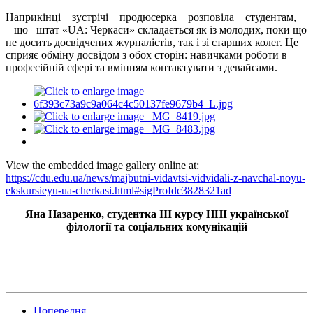
Наприкінці зустрічі продюсерка розповіла студентам,
що штат «UA: Черкаси» складається як із молодих, поки що
не досить досвідчених журналістів, так і зі старших колег. Це
сприяє обміну досвідом з обох сторін: навичками роботи в
професійній сфері та вмінням контактувати з девайсами.
View the embedded image gallery online at:
https://cdu.edu.ua/news/majbutni-vidavtsi-vidvidali-z-navchal-noyu-
ekskursieyu-ua-cherkasi.html#sigProIdc3828321ad
Яна Назаренко, студентка ІІІ курсу ННІ української
філології та соціальних комунікацій
Попередня