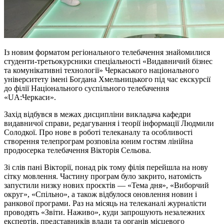
Із новим форматом регіонального телебачення знайомилися
студенти-третьокурсники спеціальності «Видавничий бізнес
та комунікативні технології» Черкаського національного
університету імені Богдана Хмельницького під час екскурсії
до філії Національного суспільного телебачення
«UA:Черкаси».
Захід відбувся в межах дисципліни викладача кафедри
видавничої справи, редагування і теорії інформації Людмили
Солодкої. Про нове в роботі телеканалу та особливості
створення телепрограм розповіла юним гостям лінійна
продюсерка телебачення Вікторія Сельова.
Зі слів пані Вікторії, понад рік тому філія перейшла на нову
сітку мовлення. Частину програм було закрито, натомість
запустили низку нових проєктів — «Тема дня», «Виборчий
округ», «Спільно», а також відбулося оновлення новин і
ранкової програми. Раз на місяць на телеканалі журналісти
проводять «Звіти. Наживо», куди запрошують незалежних
експертів, представників влади та органів місцевого