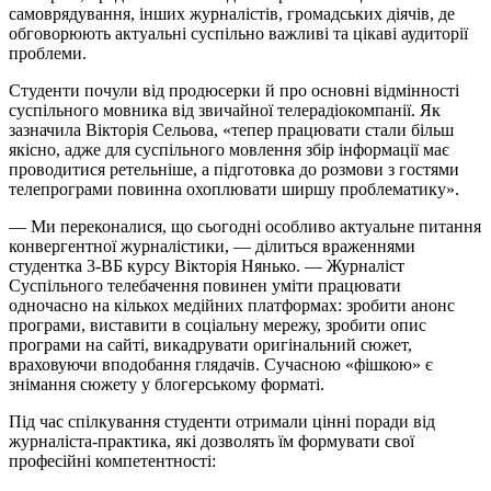
самоврядування, інших журналістів, громадських діячів, де
обговорюють актуальні суспільно важливі та цікаві аудиторії
проблеми.
Студенти почули від продюсерки й про основні відмінності
суспільного мовника від звичайної телерадіокомпанії. Як
зазначила Вікторія Сельова, «тепер працювати стали більш
якісно, адже для суспільного мовлення збір інформації має
проводитися ретельніше, а підготовка до розмови з гостями
телепрограми повинна охоплювати ширшу проблематику».
— Ми переконалися, що сьогодні особливо актуальне питання
конвергентної журналістики, — ділиться враженнями
студентка 3-ВБ курсу Вікторія Нянько. — Журналіст
Суспільного телебачення повинен уміти працювати
одночасно на кількох медійних платформах: зробити анонс
програми, виставити в соціальну мережу, зробити опис
програми на сайті, викадрувати оригінальний сюжет,
враховуючи вподобання глядачів. Сучасною «фішкою» є
знімання сюжету у блогерському форматі.
Під час спілкування студенти отримали цінні поради від
журналіста-практика, які дозволять їм формувати свої
професійні компетентності: