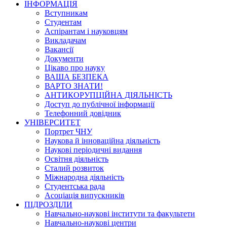
ІНФОРМАЦІЯ
Вступникам
Студентам
Аспірантам і науковцям
Викладачам
Вакансії
Документи
Цікаво про науку
ВАША БЕЗПЕКА
ВАРТО ЗНАТИ!
АНТИКОРУПЦІЙНА ДІЯЛЬНІСТЬ
Доступ до публічної інформації
Телефонний довідник
УНІВЕРСИТЕТ
Портрет ЧНУ
Наукова й інноваційна діяльність
Наукові періодичні видання
Освітня діяльність
Сталий розвиток
Міжнародна діяльність
Студентська рада
Асоціація випускників
ПІДРОЗДІЛИ
Навчально-наукові інститути та факультети
Навчально-наукові центри