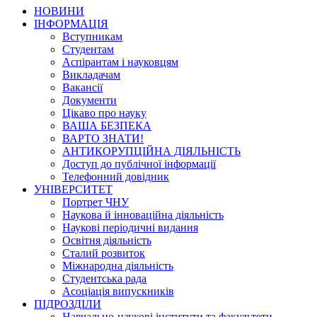
НОВИНИ
ІНФОРМАЦІЯ
Вступникам
Студентам
Аспірантам і науковцям
Викладачам
Вакансії
Документи
Цікаво про науку
ВАША БЕЗПЕКА
ВАРТО ЗНАТИ!
АНТИКОРУПЦІЙНА ДІЯЛЬНІСТЬ
Доступ до публічної інформації
Телефонний довідник
УНІВЕРСИТЕТ
Портрет ЧНУ
Наукова й інноваційна діяльність
Наукові періодичні видання
Освітня діяльність
Сталий розвиток
Міжнародна діяльність
Студентська рада
Асоціація випускників
ПІДРОЗДІЛИ
Навчально-наукові інститути та факультети