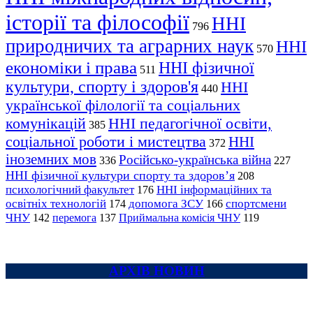
історії та філософії
ННІ
796
природничих та аграрних наук
ННІ
570
економіки і права
ННІ фізичної
511
культури, спорту і здоров'я
ННІ
440
української філології та соціальних
комунікацій
ННІ педагогічної освіти,
385
соціальної роботи і мистецтва
ННІ
372
іноземних мов
Російсько-українська війна
336
227
ННІ фізичної культури спорту та здоров’я
208
психологічний факультет
ННІ інформаційних та
176
освітніх технологій
допомога ЗСУ
спортсмени
174
166
ЧНУ
перемога
142
137
Приймальна комісія ЧНУ
119
АРХІВ НОВИН