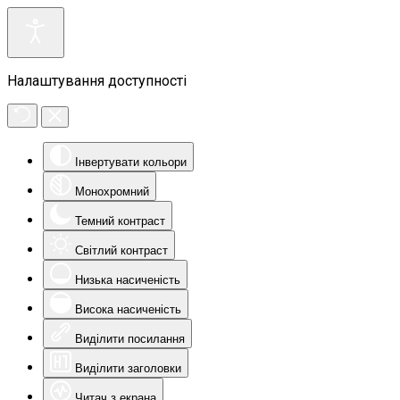
Налаштування доступності
Інвертувати кольори
Монохромний
Темний контраст
Світлий контраст
Низька насиченість
Висока насиченість
Виділити посилання
Виділити заголовки
Читач з екрана