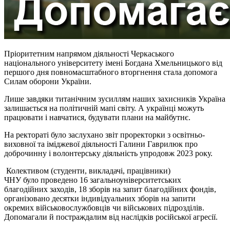
Пріоритетним напрямом діяльності Черкаського
національного університету імені Богдана Хмельницького від
першого дня повномасштабного вторгнення стала допомога
Силам оборони України.
Лише завдяки титанічним зусиллям наших захисників Україна
залишається на політичній мапі світу. А українці можуть
працювати і навчатися, будувати плани на майбутнє.
На ректораті було заслухано звіт проректорки з освітньо-
виховної та іміджевої діяльності Галини Гаврилюк про
доброчинну і волонтерську діяльність упродовж 2023 року.
Колективом (студенти, викладачі, працівники)
ЧНУ було проведено 16 загальноуніверситетських
благодійних заходів, 18 зборів на запит благодійних фондів,
організовано десятки індивідуальних зборів на запити
окремих військовослужбовців чи військових підрозділів.
Допомагали й постраждалим від наслідків російської агресії.