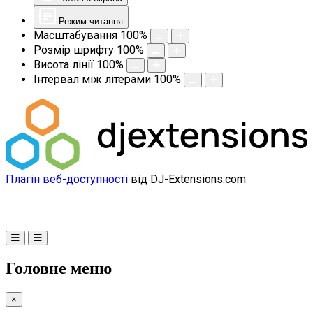
Режим читання
Масштабування
100
%
Розмір шрифту
100
%
Висота лінії
100
%
Інтервал між літерами
100
%
Плагін веб-доступності
від DJ-Extensions.com
Головне меню
×