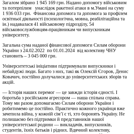
Загалом зібрано 1 945 169 грн. Надано допомогу військовим
та потерпілим унаслідок ракетної атаки в м.Умані на суму
1 936 033 грн. Фінансова допомога та допомога за профілем
освітньої діяльності (психологічна, мовна, реабілітаційна та
ін.) надавалася 41 військовому підрозділу, 54
військовослужбовцям-працівникам чи випускникам
університету.
Загальна сума наданої фінансової допомоги Силам оборони
України з 24.02.2022 по 01.01.2024 від колективу ЧНУ
становить – 3 045 000 грн.
Університетські ініціативи підтримували випускники і
небайдужі люди. Багато з них, такі як Олексій Єгоров, Денис
Ковачич, постійно долучалися до університетських зборів та
акцій.
— Історія наших перемог — це завжди історія єдності. І
боротьба з російським агресором — наша спільна справа.
Тому ми разом допомагаємо Силам оборони України і
робитимемо це постійно. Практично кожного українця вже
зачепила війна, у кожній сім’ї є ті, хто боронять Україну. Не
полишаємо без підтримки й представників нашої
університетської родини — викладачів, випускників,
студентів, їхніх батьків і рідних. Вдячний колективу,