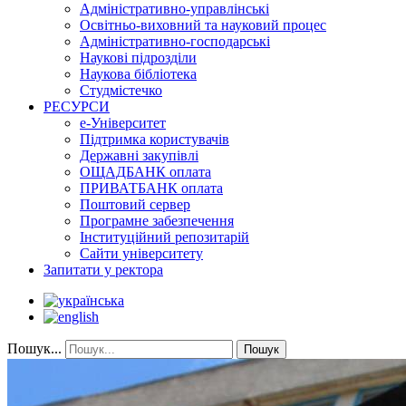
Адміністративно-управлінські
Освітньо-виховний та науковий процес
Адміністративно-господарські
Наукові підрозділи
Наукова бібліотека
Студмістечко
РЕСУРСИ
е-Університет
Підтримка користувачів
Державні закупівлі
ОЩАДБАНК оплата
ПРИВАТБАНК оплата
Поштовий сервер
Програмне забезпечення
Інституційний репозитарій
Сайти університету
Запитати у ректора
Пошук...
Пошук