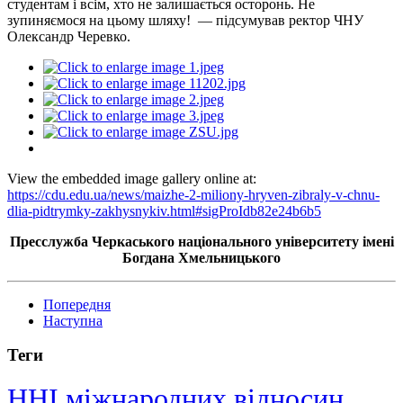
студентам і всім, хто не залишається осторонь. Не
зупиняємося на цьому шляху! — підсумував ректор ЧНУ
Олександр Черевко.
View the embedded image gallery online at:
https://cdu.edu.ua/news/maizhe-2-miliony-hryven-zibraly-v-chnu-
dlia-pidtrymky-zakhysnykiv.html#sigProIdb82e24b6b5
Пресслужба Черкаського національного університету імені
Богдана Хмельницького
Попередня
Наступна
Теги
ННІ міжнародних відносин,