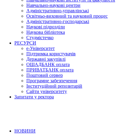
Навчально-наукові центри
Адміністративно-управлінські
Освітньо-виховний та науковий процес
Адміністративно-господарські
Наукові підрозділи
Наукова бібліотека
Студмістечко
РЕСУРСИ
е-Університет
Підтримка користувачів
Державні закупівлі
ОЩАДБАНК оплата
ПРИВАТБАНК оплата
Поштовий сервер
Програмне забезпечення
Інституційний репозитарій
Сайти університету
Запитати у ректора
НОВИНИ