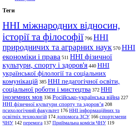
Теги
ННІ міжнародних відносин,
історії та філософії
ННІ
796
природничих та аграрних наук
ННІ
570
економіки і права
ННІ фізичної
511
культури, спорту і здоров'я
ННІ
440
української філології та соціальних
комунікацій
ННІ педагогічної освіти,
385
соціальної роботи і мистецтва
ННІ
372
іноземних мов
Російсько-українська війна
336
227
ННІ фізичної культури спорту та здоров’я
208
психологічний факультет
ННІ інформаційних та
176
освітніх технологій
допомога ЗСУ
спортсмени
174
166
ЧНУ
перемога
142
137
Приймальна комісія ЧНУ
119