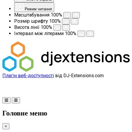
Режим читання
Масштабування
100
%
Розмір шрифту
100
%
Висота лінії
100
%
Інтервал між літерами
100
%
Плагін веб-доступності
від DJ-Extensions.com
Головне меню
×