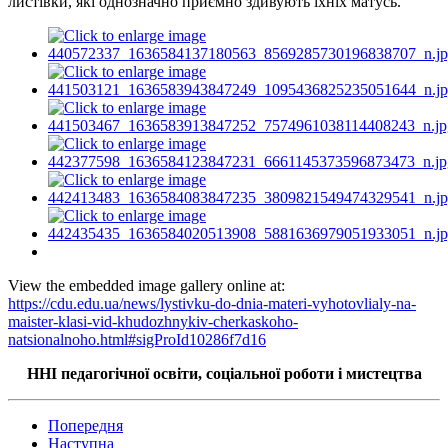
листівки, які однозначно приємно здивують їхніх матусь.
View the embedded image gallery online at:
https://cdu.edu.ua/news/lystivku-do-dnia-materi-vyhotovlialy-na-
maister-klasi-vid-khudozhnykiv-cherkaskoho-
natsionalnoho.html#sigProId10286f7d16
ННІ педагогічної освіти, соціальної роботи
і
мистецтва
Попередня
Наступна