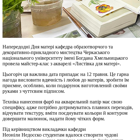
Напередодні Дня матері кафедра образотворчого та
декоративно-прикладного мистецтва Черкаського
національного університету імені Богдана Хмельницького
провела майстер-клас з акварелі «Листівка для матері».
Цьогоріч ця важлива дата припадає на 12 травня. Це гарна
нагода висловити вдячність і любов до матерів, зробити їм
приємне, особливо, коли подарунок виготовлений своїми
руками з чуттєвим підписом.
Техніка нанесення фарб на акварельний папір має свою
специфіку, адже потрібно дотримуватись плавних переходів,
відчувати текстуру, вміти поєднувати кольори й контуром
довершити малюнок, надати йому чітких форм.
Під керівництвом викладачки кафедри
Неоніли
Недосєко
студентам вдалося створити чудові