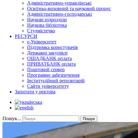
Адміністративно-управлінські
Освітньо-виховний та науковий процес
Адміністративно-господарські
Наукові підрозділи
Наукова бібліотека
Студмістечко
РЕСУРСИ
е-Університет
Підтримка користувачів
Державні закупівлі
ОЩАДБАНК оплата
ПРИВАТБАНК оплата
Поштовий сервер
Програмне забезпечення
Інституційний репозитарій
Сайти університету
Запитати у ректора
Пошук...
Пошук