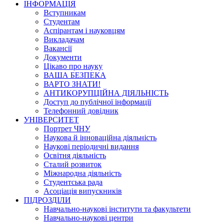
ІНФОРМАЦІЯ
Вступникам
Студентам
Аспірантам і науковцям
Викладачам
Вакансії
Документи
Цікаво про науку
ВАША БЕЗПЕКА
ВАРТО ЗНАТИ!
АНТИКОРУПЦІЙНА ДІЯЛЬНІСТЬ
Доступ до публічної інформації
Телефонний довідник
УНІВЕРСИТЕТ
Портрет ЧНУ
Наукова й інноваційна діяльність
Наукові періодичні видання
Освітня діяльність
Сталий розвиток
Міжнародна діяльність
Студентська рада
Асоціація випускників
ПІДРОЗДІЛИ
Навчально-наукові інститути та факультети
Навчально-наукові центри