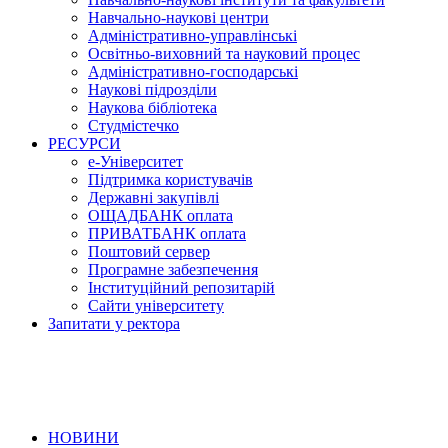
Навчально-наукові центри
Адміністративно-управлінські
Освітньо-виховний та науковий процес
Адміністративно-господарські
Наукові підрозділи
Наукова бібліотека
Студмістечко
РЕСУРСИ
е-Університет
Підтримка користувачів
Державні закупівлі
ОЩАДБАНК оплата
ПРИВАТБАНК оплата
Поштовий сервер
Програмне забезпечення
Інституційний репозитарій
Сайти університету
Запитати у ректора
НОВИНИ