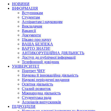
НОВИНИ
ІНФОРМАЦІЯ
Вступникам
Студентам
Аспірантам і науковцям
Викладачам
Вакансії
Документи
Цікаво про науку
ВАША БЕЗПЕКА
ВАРТО ЗНАТИ!
АНТИКОРУПЦІЙНА ДІЯЛЬНІСТЬ
Доступ до публічної інформації
Телефонний довідник
УНІВЕРСИТЕТ
Портрет ЧНУ
Наукова й інноваційна діяльність
Наукові періодичні видання
Освітня діяльність
Сталий розвиток
Міжнародна діяльність
Студентська рада
Асоціація випускників
ПІДРОЗДІЛИ
Навчально-наукові інститути та факультети