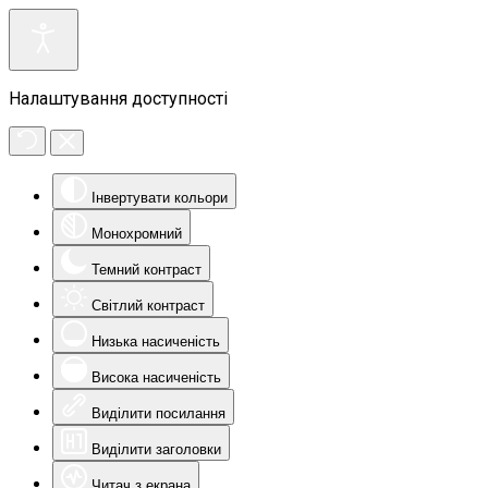
Налаштування доступності
Інвертувати кольори
Монохромний
Темний контраст
Світлий контраст
Низька насиченість
Висока насиченість
Виділити посилання
Виділити заголовки
Читач з екрана