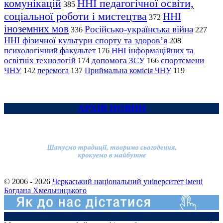
комунікацій
ННІ педагогічної освіти,
385
соціальної роботи і мистецтва
ННІ
372
іноземних мов
Російсько-українська війна
336
227
ННІ фізичної культури спорту та здоров’я
208
психологічний факультет
ННІ інформаційних та
176
освітніх технологій
допомога ЗСУ
спортсмени
174
166
ЧНУ
перемога
142
137
Приймальна комісія ЧНУ
119
АРХІВ НОВИН
© 2006 - 2026
Черкаський національний університет імені
Богдана Хмельницького