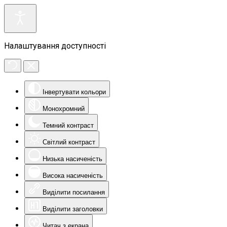
Налаштування доступності
Інвертувати кольори
Монохромний
Темний контраст
Світлий контраст
Низька насиченість
Висока насиченість
Виділити посилання
Виділити заголовки
Читач з екрана