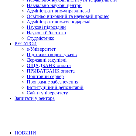
Навчально-наукові центри
Адміністративно-управлінські
Освітньо-виховний та науковий процес
Адміністративно-господарські
Наукові підрозділи
Наукова бібліотека
Студмістечко
РЕСУРСИ
е-Університет
Підтримка користувачів
Державні закупівлі
ОЩАДБАНК оплата
ПРИВАТБАНК оплата
Поштовий сервер
Програмне забезпечення
Інституційний репозитарій
Сайти університету
Запитати у ректора
НОВИНИ