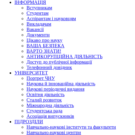
ІНФОРМАЦІЯ
Вступникам
Студентам
Аспірантам і науковцям
Викладачам
Вакансії
Документи
Цікаво про науку
ВАША БЕЗПЕКА
ВАРТО ЗНАТИ!
АНТИКОРУПЦІЙНА ДІЯЛЬНІСТЬ
Доступ до публічної інформації
Телефонний довідник
УНІВЕРСИТЕТ
Портрет ЧНУ
Наукова й інноваційна діяльність
Наукові періодичні видання
Освітня діяльність
Сталий розвиток
Міжнародна діяльність
Студентська рада
Асоціація випускників
ПІДРОЗДІЛИ
Навчально-наукові інститути та факультети
Навчально-наукові центри