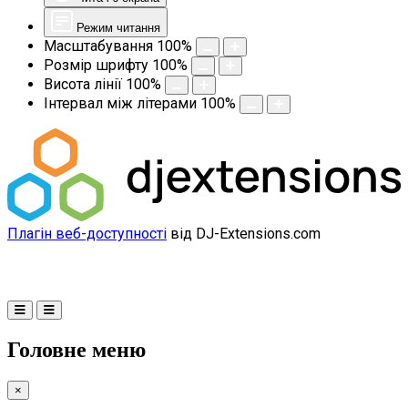
Режим читання
Масштабування
100
%
Розмір шрифту
100
%
Висота лінії
100
%
Інтервал між літерами
100
%
Плагін веб-доступності
від DJ-Extensions.com
Головне меню
×