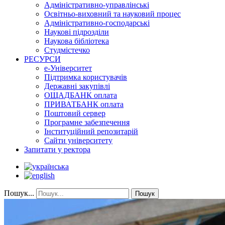
Адміністративно-управлінські
Освітньо-виховний та науковий процес
Адміністративно-господарські
Наукові підрозділи
Наукова бібліотека
Студмістечко
РЕСУРСИ
е-Університет
Підтримка користувачів
Державні закупівлі
ОЩАДБАНК оплата
ПРИВАТБАНК оплата
Поштовий сервер
Програмне забезпечення
Інституційний репозитарій
Сайти університету
Запитати у ректора
Пошук...
Пошук