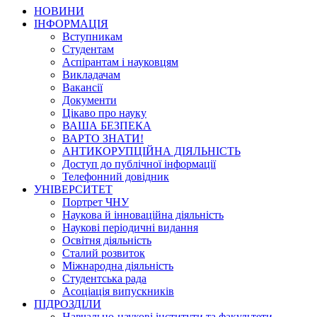
НОВИНИ
ІНФОРМАЦІЯ
Вступникам
Студентам
Аспірантам і науковцям
Викладачам
Вакансії
Документи
Цікаво про науку
ВАША БЕЗПЕКА
ВАРТО ЗНАТИ!
АНТИКОРУПЦІЙНА ДІЯЛЬНІСТЬ
Доступ до публічної інформації
Телефонний довідник
УНІВЕРСИТЕТ
Портрет ЧНУ
Наукова й інноваційна діяльність
Наукові періодичні видання
Освітня діяльність
Сталий розвиток
Міжнародна діяльність
Студентська рада
Асоціація випускників
ПІДРОЗДІЛИ
Навчально-наукові інститути та факультети