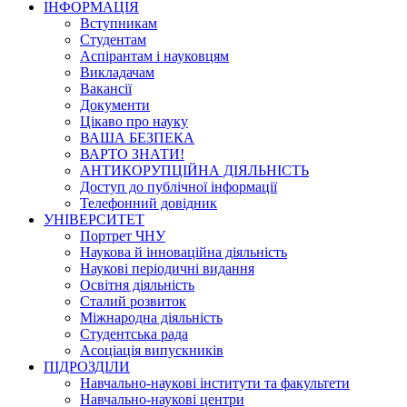
ІНФОРМАЦІЯ
Вступникам
Студентам
Аспірантам і науковцям
Викладачам
Вакансії
Документи
Цікаво про науку
ВАША БЕЗПЕКА
ВАРТО ЗНАТИ!
АНТИКОРУПЦІЙНА ДІЯЛЬНІСТЬ
Доступ до публічної інформації
Телефонний довідник
УНІВЕРСИТЕТ
Портрет ЧНУ
Наукова й інноваційна діяльність
Наукові періодичні видання
Освітня діяльність
Сталий розвиток
Міжнародна діяльність
Студентська рада
Асоціація випускників
ПІДРОЗДІЛИ
Навчально-наукові інститути та факультети
Навчально-наукові центри