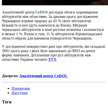
Аналітичний центр CeDOS дослідив обсяги переміщення
абітурієнтів між областями. За даними цього дослідження
Черкащина втрачає щороку до 45 % своїх абітурієнтів.
Більшість із них їдуть навчатися до Києва. Міграція
черкаських абітурієнтів в інші регіони незначна і коливається
в межах 1 %. Разом із тим, 11 % абітурієнтів Кіровоградської
області обрали для навчання університети Черкащини.
У дослідженні використано дані про абітурієнтів, які складали
ЗНО цього року і яких було зараховано до ВНЗ на денну
форму навчання. Детальніше про рух абітурієнтів між
областями України читайте
ТУТ
.
Джерело:
Аналітичний центр CeDOS
Попередня
Наступна
Теги