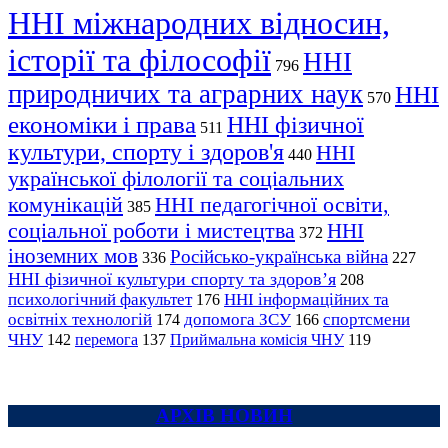
ННІ міжнародних відносин,
історії та філософії
ННІ
796
природничих та аграрних наук
ННІ
570
економіки і права
ННІ фізичної
511
культури, спорту і здоров'я
ННІ
440
української філології та соціальних
комунікацій
ННІ педагогічної освіти,
385
соціальної роботи і мистецтва
ННІ
372
іноземних мов
Російсько-українська війна
336
227
ННІ фізичної культури спорту та здоров’я
208
психологічний факультет
ННІ інформаційних та
176
освітніх технологій
допомога ЗСУ
спортсмени
174
166
ЧНУ
перемога
142
137
Приймальна комісія ЧНУ
119
АРХІВ НОВИН