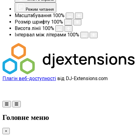
Режим читання
Масштабування
100
%
Розмір шрифту
100
%
Висота лінії
100
%
Інтервал між літерами
100
%
Плагін веб-доступності
від DJ-Extensions.com
Головне меню
×