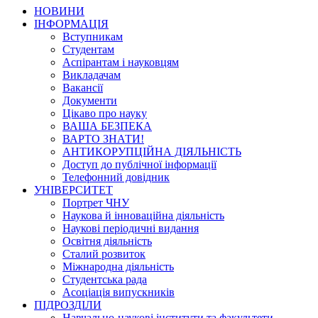
НОВИНИ
ІНФОРМАЦІЯ
Вступникам
Студентам
Аспірантам і науковцям
Викладачам
Вакансії
Документи
Цікаво про науку
ВАША БЕЗПЕКА
ВАРТО ЗНАТИ!
АНТИКОРУПЦІЙНА ДІЯЛЬНІСТЬ
Доступ до публічної інформації
Телефонний довідник
УНІВЕРСИТЕТ
Портрет ЧНУ
Наукова й інноваційна діяльність
Наукові періодичні видання
Освітня діяльність
Сталий розвиток
Міжнародна діяльність
Студентська рада
Асоціація випускників
ПІДРОЗДІЛИ
Навчально-наукові інститути та факультети