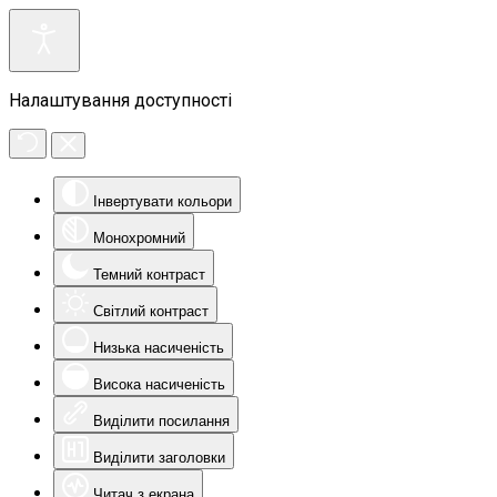
Налаштування доступності
Інвертувати кольори
Монохромний
Темний контраст
Світлий контраст
Низька насиченість
Висока насиченість
Виділити посилання
Виділити заголовки
Читач з екрана