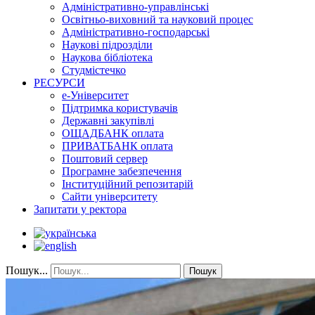
Адміністративно-управлінські
Освітньо-виховний та науковий процес
Адміністративно-господарські
Наукові підрозділи
Наукова бібліотека
Студмістечко
РЕСУРСИ
е-Університет
Підтримка користувачів
Державні закупівлі
ОЩАДБАНК оплата
ПРИВАТБАНК оплата
Поштовий сервер
Програмне забезпечення
Інституційний репозитарій
Сайти університету
Запитати у ректора
Пошук...
Пошук