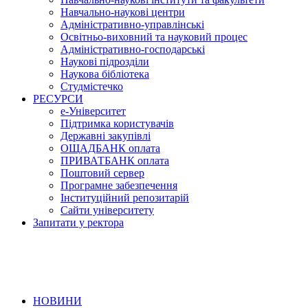
Навчально-наукові центри
Адміністративно-управлінські
Освітньо-виховний та науковий процес
Адміністративно-господарські
Наукові підрозділи
Наукова бібліотека
Студмістечко
РЕСУРСИ
е-Університет
Підтримка користувачів
Державні закупівлі
ОЩАДБАНК оплата
ПРИВАТБАНК оплата
Поштовий сервер
Програмне забезпечення
Інституційний репозитарій
Сайти університету
Запитати у ректора
НОВИНИ