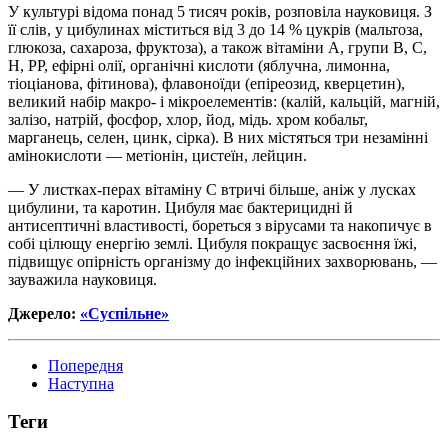
У культурі відома понад 5 тисяч років, розповіла науковиця. З
її слів, у цибулинах міститься від 3 до 14 % цукрів (мальтоза,
глюкоза, сахароза, фруктоза), а також вітаміни А, групи В, С,
Н, РР, ефірні олії, органічні кислоти (яблучна, лимонна,
тіоціанова, фітинова), флавоноїди (епіреозид, кверцетин),
великий набір макро- і мікроелементів: (калій, кальцій, магній,
залізо, натрій, фосфор, хлор, йод, мідь. хром кобальт,
марганець, селен, цинк, сірка). В них містяться три незамінні
амінокислоти — метіонін, цистеїн, лейцин.
— У листках-перах вітаміну С втричі більше, аніж у лусках
цибулини, та каротин. Цибуля має бактерицидні й
антисептичні властивості, бореться з вірусами та накопичує в
собі цілющу енергію землі. Цибуля покращує засвоєння їжі,
підвищує опірність організму до інфекційних захворювань, —
зауважила науковиця.
Джерело:
«Суспільне»
Попередня
Наступна
Теги