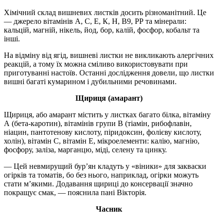
Хімічний склад вишневих листків досить різноманітний. Це
— джерело вітамінів А, С, Е, К, Н, В9, РР та мінерали:
кальцій, магній, нікель, йод, бор, калій, фосфор, кобальт та
інші.
На відміну від ягід, вишневі листки не викликають алергічних
реакцій, а тому їх можна сміливо використовувати при
приготуванні настоїв. Останні дослідження довели, що листки
вишні багаті кумарином і дубильними речовинами.
Щириця (амарант)
Щириця, або амарант містить у листках багато білка, вітаміну
А (бета-каротин), вітамінів групи B (тіамін, рибофлавін,
ніацин, пантотенову кислоту, піридоксин, фолієву кислоту,
холін), вітамін С, вітамін Е, мікроелементи: калію, магнію,
фосфору, заліза, марганцю, міді, селену та цинку.
— Цей невмирущий бур’ян кладуть у «віники» для закваски
огірків та томатів, бо без нього, наприклад, огірки можуть
стати м’якими. Додавання щириці до консервації значно
покращує смак, — пояснила пані Вікторія.
Часник