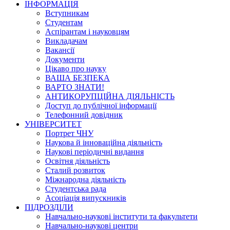
ІНФОРМАЦІЯ
Вступникам
Студентам
Аспірантам і науковцям
Викладачам
Вакансії
Документи
Цікаво про науку
ВАША БЕЗПЕКА
ВАРТО ЗНАТИ!
АНТИКОРУПЦІЙНА ДІЯЛЬНІСТЬ
Доступ до публічної інформації
Телефонний довідник
УНІВЕРСИТЕТ
Портрет ЧНУ
Наукова й інноваційна діяльність
Наукові періодичні видання
Освітня діяльність
Сталий розвиток
Міжнародна діяльність
Студентська рада
Асоціація випускників
ПІДРОЗДІЛИ
Навчально-наукові інститути та факультети
Навчально-наукові центри