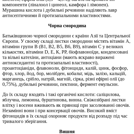
компоненти (ліналоол і цинеол, камфора і лімонен).
Мурашина кислота і дубильні речовини наділяють лавр
антисептичними й протизапальними властивостями.
Чорна смородина
Батьківщиною чорної смородини є країни Азії та Центральної
Європи. У своєму складі листки смородини містять вітамін А,
вітаміни групи В (B1, B2, B5, B6, B9), вітамін С у великих
кількостях, вітаміни D, Е, К, РР, біофлавоноїди, конденсовані
та вільні катехіни, антоціани (мають яскраво виражені
антиоксидантні та протизапальні властивості),
проантоціаніди, флавоноли, фітонциди, калій, цинк, фосфор,
фтор, хлор, йод, бор, молібден, кобальт, мідь, залізо, кальцій,
марганець, срібло, натрій, магній, сірка, різні ефірні олії (до
0,75%), дубильні речовини, пектини, фермент емульсин.
До їх складу входять і такі органічні кислоти: саліцилова,
яблучна, лимонна, бурштинова, винна. Свіжозібрані листки
влітку і восени вживають як прянощі при засолюванні овочів.
Незамінні вони і при консервації овочів. Високий вміст
фітонцидів в їх складі охороняє продукти від розпаду під час
тривалого зберігання.
Вишня