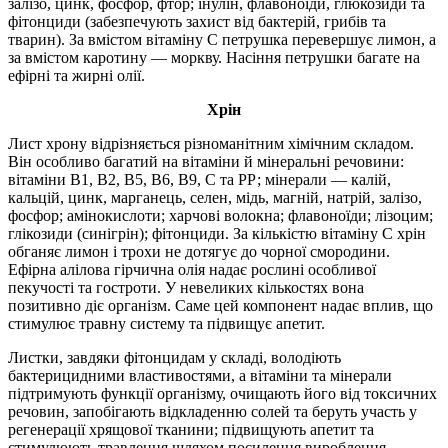
залізо, цинк, фосфор, фтор; інулін, флавоноїди, глюкозиди та
фітонциди (забезпечують захист від бактерій, грибів та
тварин). За вмістом вітаміну С петрушка перевершує лимон, а
за вмістом каротину — моркву. Насіння петрушки багате на
ефірні та жирні олії.
Хрін
Лист хрону відрізняється різноманітним хімічним складом.
Він особливо багатий на вітаміни й мінеральні речовини:
вітаміни В1, В2, В5, В6, В9, С та РР; мінерали — калій,
кальцій, цинк, марганець, селен, мідь, магній, натрій, залізо,
фосфор; амінокислоти; харчові волокна; флавоноїди; лізоцим;
глікозиди (синігрін); фітонциди. За кількістю вітаміну С хрін
обганяє лимон і трохи не дотягує до чорної смородини.
Ефірна алілова гірчична олія надає рослині особливої
пекучості та гостроти. У невеликих кількостях вона
позитивно діє організм. Саме цей компонент надає вплив, що
стимулює травну систему та підвищує апетит.
Листки, завдяки фітонцидам у складі, володіють
бактерицидними властивостями, а вітаміни та мінерали
підтримують функції організму, очищають його від токсичних
речовин, запобігають відкладенню солей та беруть участь у
регенерації хрящової тканини; підвищують апетит та
стимулюють травлення шляхом посилення вироблення