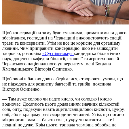
Щоб консервації на зиму були смачними, ароматними та довго
зберігалися, господині на Черкащині використовують спеції,
трави та консерванти. Утім не все це корисне для організму
людини. Чим приправити консервацію, щоб не зашкодити
здоров'ю, розповіла
«Суспільному»
кандидатка біологічних
наук, доцентка кафедри біології, екології та агротехнологій
Черкаського національного університету імені Богдана
Хмельницького Вікторія Осипенко.
Щоб овочі в банках довго зберігалися, створюють умови, що
не підходять для розвитку бактерій та грибів, пояснила
Вікторія Осипенко:
— Там дуже солоно чи надто кисло, чи солодко і кисло
водночас. Досягають цього додаванням значних кількостей
солі, оцту, подекуди навіть ацетилсаліцилової кислоти, цукру,
олії, або в кращому разі смородини чи аличі. Утім, що погано
мікроорганізмам — багато солі, цукру чи кислоти — те і
людині не дуже. Крім цього, тривала термічна обробка не