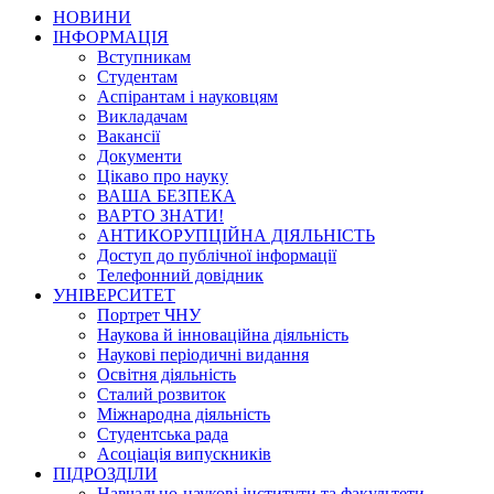
НОВИНИ
ІНФОРМАЦІЯ
Вступникам
Студентам
Аспірантам і науковцям
Викладачам
Вакансії
Документи
Цікаво про науку
ВАША БЕЗПЕКА
ВАРТО ЗНАТИ!
АНТИКОРУПЦІЙНА ДІЯЛЬНІСТЬ
Доступ до публічної інформації
Телефонний довідник
УНІВЕРСИТЕТ
Портрет ЧНУ
Наукова й інноваційна діяльність
Наукові періодичні видання
Освітня діяльність
Сталий розвиток
Міжнародна діяльність
Студентська рада
Асоціація випускників
ПІДРОЗДІЛИ
Навчально-наукові інститути та факультети