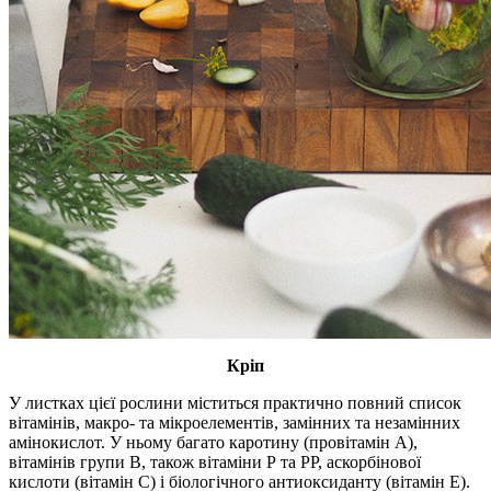
Кріп
У листках цієї рослини міститься практично повний список
вітамінів, макро- та мікроелементів, замінних та незамінних
амінокислот. У ньому багато каротину (провітамін А),
вітамінів групи В, також вітаміни Р та РР, аскорбінової
кислоти (вітамін С) і біологічного антиоксиданту (вітамін Е).