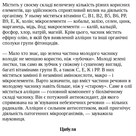
Містить у своєму складі величезну кількість різних корисних
елементів, що здійснюють сприятливий вплив на діяльність
організму. У ньому містяться вітаміни С, В1, В2, В5, В6, РР,
В9, Е, К, холін; мікроелементи — кобальт, залізо, селен, цинк,
марганець, мідь, йод; макроелементи — калій, кальцій,
фосфор, хлор, натрій, магній. Крім цього, часник містить
ефірну олію, в якій був виявлений алліцин та інші органічні
сполуки групи фітонцидів.
— Мало хто знає, що зелена частина молодого часнику
володіє не меншою користю, ніж «зубочки». Молоді зелені
листки, так само як зубчик у свіжому і сушеному вигляді,
багаті вітамінами групи B, а також C, E, K і PP. В них
містяться замінні й незамінні амінокислоти, макро – і
мікроелементи. Варто зазначити, що вміст частини речовин в
молодому часнику навіть більше, ніж у «старому». Саме в олії
міститься алліцин — головний компонент у біохімічному
складі часнику. Він є потужний антиоксидант, дія якого
спрямована на зв’язування небезпечних речовин — вільних
радикалів. Алліцин є сильним антисептиком, який пригнічує
діяльність патогенних мікроорганізмів, — зауважила
науковиця.
Цибуля