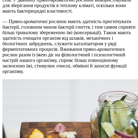
для зберігання продуктів в теплому кліматі, оскільки вони
мають бактерицидні властивості.
— Пряно-ароматичні рослини мають здатність пригнічувати
бактерії, головним чином бактерії гниття, і тим самим сприяти
більш тривалому збереженню їжі (консервації). Також мають
здатність очищати організм від шлаків, механічних і
біологічних забруднень, служити каталізатором у ряді
ферментативних процесів. Вживання пряно-ароматичних
рослин разом із їжею діє на фізіологічний і психологічний
настрій нашого організму, сприяє більш повноцінному
засвоєнню їжі, стимулює очисні, обмінні й захисні функції
організму.