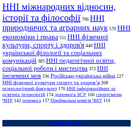
ННІ міжнародних відносин,
історії та філософії
ННІ
796
природничих та аграрних наук
ННІ
570
економіки і права
ННІ фізичної
511
культури, спорту і здоров'я
ННІ
440
української філології та соціальних
комунікацій
ННІ педагогічної освіти,
385
соціальної роботи і мистецтва
ННІ
372
іноземних мов
Російсько-українська війна
336
227
ННІ фізичної культури спорту та здоров’я
208
психологічний факультет
ННІ інформаційних та
176
освітніх технологій
допомога ЗСУ
спортсмени
174
166
ЧНУ
перемога
142
137
Приймальна комісія ЧНУ
119
АРХІВ НОВИН