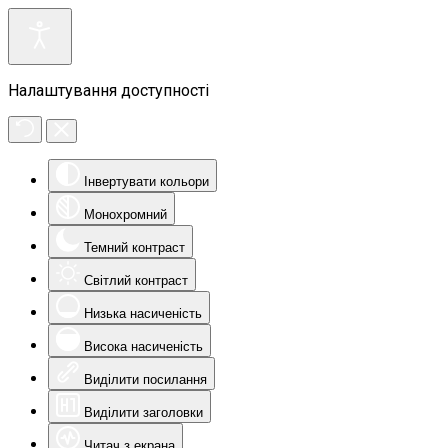
Налаштування доступності
Інвертувати кольори
Монохромний
Темний контраст
Світлий контраст
Низька насиченість
Висока насиченість
Виділити посилання
Виділити заголовки
Читач з екрана