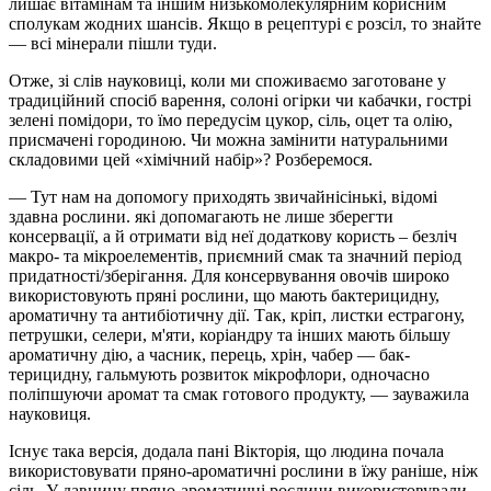
лишає вітамінам та іншим низькомолекулярним корисним
сполукам жодних шансів. Якщо в рецептурі є розсіл, то знайте
— всі мінерали пішли туди.
Отже, зі слів науковиці, коли ми споживаємо заготоване у
традиційний спосіб варення, солоні огірки чи кабачки, гострі
зелені помідори, то їмо передусім цукор, сіль, оцет та олію,
присмачені городиною. Чи можна замінити натуральними
складовими цей «хімічний набір»? Розберемося.
— Тут нам на допомогу приходять звичайнісінькі, відомі
здавна рослини. які допомагають не лише зберегти
консервації, а й отримати від неї додаткову користь – безліч
макро- та мікроелементів, приємний смак та значний період
придатності/зберігання. Для консервування овочів широко
використовують пряні росли­ни, що мають бактерицидну,
ароматичну та антибіотичну дії. Так, кріп, листки естрагону,
петрушки, селери, м'яти, коріандру та інших мають більшу
ароматичну дію, а часник, перець, хрін, чабер — бак­
терицидну, гальмують розвиток мікрофлори, одночасно
поліпшую­чи аромат та смак готового продукту, — зауважила
науковиця.
Існує така версія, додала пані Вікторія, що людина почала
використовувати пряно-ароматичні рослини в їжу раніше, ніж
сіль. У давнину пряно-ароматичні рослини використовували