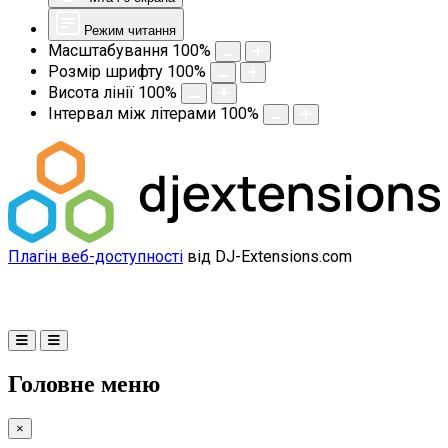
Режим читання
Масштабування
100
%
Розмір шрифту
100
%
Висота лінії
100
%
Інтервал між літерами
100
%
Плагін веб-доступності
від DJ-Extensions.com
Головне меню
×