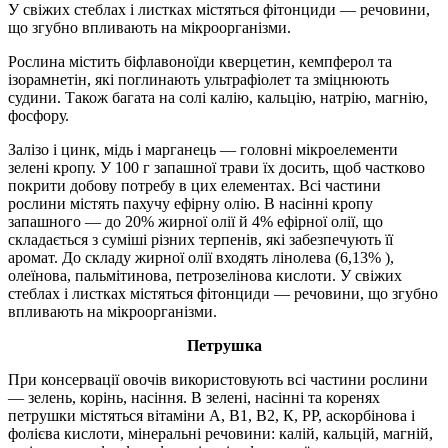
У свіжих стеблах і листках містяться фітонциди — речовини,
що згубно впливають на мікроорганізми.
Рослина містить біфлавоноїди кверцетин, кемпферол та
ізорамнетін, які поглинають ультрафіолет та зміцнюють
судини. Також багата на солі калію, кальцію, натрію, магнію,
фосфору.
Залізо і цинк, мідь і марганець — головні мікроелементи
зелені кропу. У 100 г запашної трави їх досить, щоб частково
покрити добову потребу в цих елементах. Всі частини
рослини містять пахучу ефірну олію. В насінні кропу
запашного — до 20% жирної олії й 4% ефірної олії, що
складається з суміші різних терпенів, які забезпечують її
аромат. До складу жирної олії входять лінолева (6,13% ),
олеїнова, пальмітинова, петрозелінова кислоти. У свіжих
стеблах і листках містяться фітонциди — речовини, що згубно
впливають на мікроорганізми.
Петрушка
При консервації овочів використовують всі частини рослини
— зелень, корінь, насіння. В зелені, насінні та коренях
петрушки містяться вітаміни А, B1, В2, К, РР, аскорбінова і
фолієва кислоти, мінеральні речовини: калій, кальцій, магній,