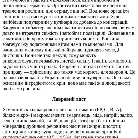
необхідних ферментів. Організм витрачає більше енергії на
травлення рослини, ніж отримує від неї. Водночас організм
зміцнюється, насичується цінними компонентами. Хрін
найбільш популярний у кулінарії як добавка до консервації.
Завдяки антибактеріальним властивостям він дозволяє овочам
довго не втрачати свіжість і запобігає появі цвілі. Додавання в
салат листків хрону також приносить користь. Рослина
збагачує їжу додатковими вітамінами та мінералами. Для
вживання у сирому вигляді найкраще підходять молоді
листочки. Вони не такі пекучі, тому можуть
використовуватися замість листків салату і навіть замінюють
водорості у суші та ролах. З кореня і листків готують гостру
приправу — хріновину, що також має користь для здоров’я. Це
блюдо завоювало в Україні особливу популярність. Оскільки
основним інгредієнтом є хрін, воно має такі ж цілющі якості,
що і сама рослина.
Лавровий лист
Хімічний склад лаврового листка: вітаміни (РР, С, В, А);
білки; мікро- і макроелементи (марганець, мідь, натрій, залізо,
селен, цинк, магній, калій, кальцій, фосфор і багато інших
мінералів); дубильні речовини; насичені жирні кислоти;
фітонциди; жири; вуглеводи; харчові волокна; органічні
кислоти; ефірна олія (0,5—4,5%), багата на ароматичні