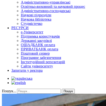
Адміністративно-управлінські
Освітньо-виховний та науковий процес
Адміністративно-господарські
Наукові підрозділи
Наукова бібліотека
Студмістечко
РЕСУРСИ
е-Університет
Підтримка користувачів
Державні закупівлі
ОЩАДБАНК оплата
ПРИВАТБАНК оплата
Поштовий сервер
Програмне забезпечення
Інституційний репозитарій
Сайти університету
Запитати у ректора
Пошук...
Пошук