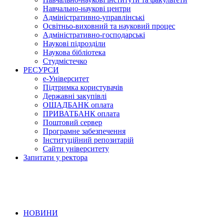
Навчально-наукові центри
Адміністративно-управлінські
Освітньо-виховний та науковий процес
Адміністративно-господарські
Наукові підрозділи
Наукова бібліотека
Студмістечко
РЕСУРСИ
е-Університет
Підтримка користувачів
Державні закупівлі
ОЩАДБАНК оплата
ПРИВАТБАНК оплата
Поштовий сервер
Програмне забезпечення
Інституційний репозитарій
Сайти університету
Запитати у ректора
НОВИНИ