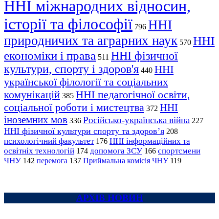
ННІ міжнародних відносин,
історії та філософії
ННІ
796
природничих та аграрних наук
ННІ
570
економіки і права
ННІ фізичної
511
культури, спорту і здоров'я
ННІ
440
української філології та соціальних
комунікацій
ННІ педагогічної освіти,
385
соціальної роботи і мистецтва
ННІ
372
іноземних мов
Російсько-українська війна
336
227
ННІ фізичної культури спорту та здоров’я
208
психологічний факультет
ННІ інформаційних та
176
освітніх технологій
допомога ЗСУ
спортсмени
174
166
ЧНУ
перемога
142
137
Приймальна комісія ЧНУ
119
АРХІВ НОВИН