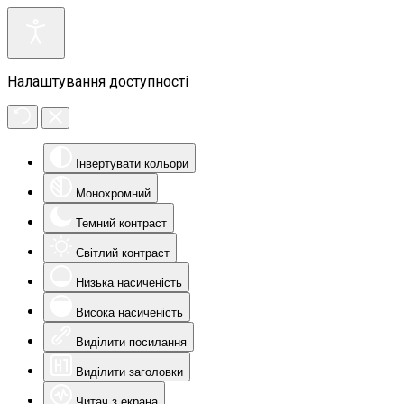
Налаштування доступності
Інвертувати кольори
Монохромний
Темний контраст
Світлий контраст
Низька насиченість
Висока насиченість
Виділити посилання
Виділити заголовки
Читач з екрана