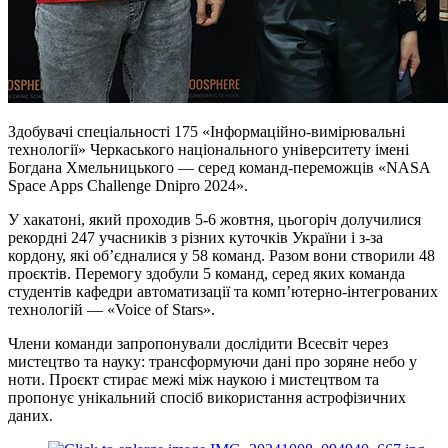
Здобувачі спеціальності 175 «Інформаційно-вимірювальні
технології» Черкаського національного університету імені
Богдана Хмельницького — серед команд-переможців «NASA
Space Apps Challenge Dnipro 2024».
У хакатоні, який проходив 5-6 жовтня, цьогоріч долучилися
рекордні 247 учасників з різних куточків України
і
з-за
кордону, які обʼєдналися у 58 команд. Разом вони створили 48
проєктів. Перемогу здобули 5 команд, серед яких команда
студентів кафедри автоматизації та комп’ютерно-інтегрованих
технологій — «Voice
оf
Stars».
Члени команди запропонували дослідити Всесвіт через
мистецтво та науку: трансформуючи дані про зоряне небо у
ноти. Проєкт стирає межі між наукою і мистецтвом та
пропонує унікальний спосіб використання астрофізичних
даних.