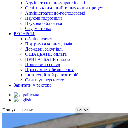
Адміністративно-управлінські
Освітньо-виховний та науковий процес
Адміністративно-господарські
Наукові підрозділи
Наукова бібліотека
Студмістечко
РЕСУРСИ
е-Університет
Підтримка користувачів
Державні закупівлі
ОЩАДБАНК оплата
ПРИВАТБАНК оплата
Поштовий сервер
Програмне забезпечення
Інституційний репозитарій
Сайти університету
Запитати у ректора
Пошук...
Пошук