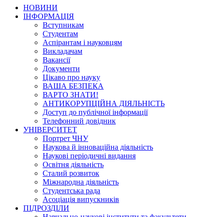
НОВИНИ
ІНФОРМАЦІЯ
Вступникам
Студентам
Аспірантам і науковцям
Викладачам
Вакансії
Документи
Цікаво про науку
ВАША БЕЗПЕКА
ВАРТО ЗНАТИ!
АНТИКОРУПЦІЙНА ДІЯЛЬНІСТЬ
Доступ до публічної інформації
Телефонний довідник
УНІВЕРСИТЕТ
Портрет ЧНУ
Наукова й інноваційна діяльність
Наукові періодичні видання
Освітня діяльність
Сталий розвиток
Міжнародна діяльність
Студентська рада
Асоціація випускників
ПІДРОЗДІЛИ
Навчально-наукові інститути та факультети