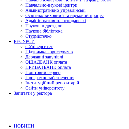
Навчально-наукові центри
Адміністративно-управлінські
Освітньо-виховний та науковий процес
Адміністративно-господарські
Наукові підрозділи
Наукова бібліотека
Студмістечко
РЕСУРСИ
е-Університет
Підтримка користувачів
Державні закупівлі
ОЩАДБАНК оплата
ПРИВАТБАНК оплата
Поштовий сервер
Програмне забезпечення
Інституційний репозитарій
Сайти університету
Запитати у ректора
НОВИНИ