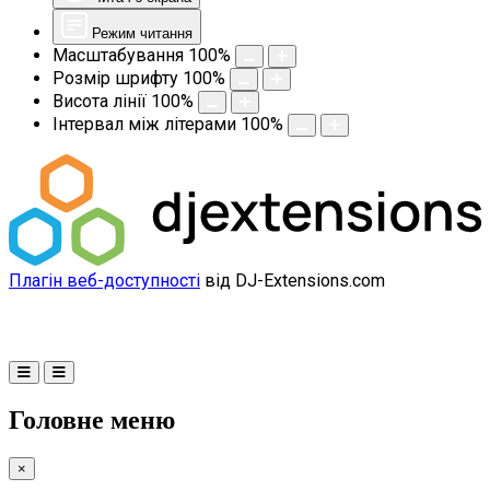
Режим читання
Масштабування
100
%
Розмір шрифту
100
%
Висота лінії
100
%
Інтервал між літерами
100
%
Плагін веб-доступності
від DJ-Extensions.com
Головне меню
×