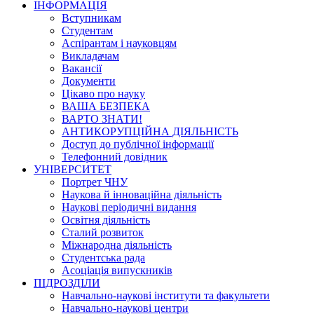
ІНФОРМАЦІЯ
Вступникам
Студентам
Аспірантам і науковцям
Викладачам
Вакансії
Документи
Цікаво про науку
ВАША БЕЗПЕКА
ВАРТО ЗНАТИ!
АНТИКОРУПЦІЙНА ДІЯЛЬНІСТЬ
Доступ до публічної інформації
Телефонний довідник
УНІВЕРСИТЕТ
Портрет ЧНУ
Наукова й інноваційна діяльність
Наукові періодичні видання
Освітня діяльність
Сталий розвиток
Міжнародна діяльність
Студентська рада
Асоціація випускників
ПІДРОЗДІЛИ
Навчально-наукові інститути та факультети
Навчально-наукові центри