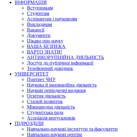
ІНФОРМАЦІЯ
Вступникам
Студентам
Аспірантам і науковцям
Викладачам
Вакансії
Документи
Цікаво про науку
ВАША БЕЗПЕКА
ВАРТО ЗНАТИ!
АНТИКОРУПЦІЙНА ДІЯЛЬНІСТЬ
Доступ до публічної інформації
Телефонний довідник
УНІВЕРСИТЕТ
Портрет ЧНУ
Наукова й інноваційна діяльність
Наукові періодичні видання
Освітня діяльність
Сталий розвиток
Міжнародна діяльність
Студентська рада
Асоціація випускників
ПІДРОЗДІЛИ
Навчально-наукові інститути та факультети
Навчально-наукові центри