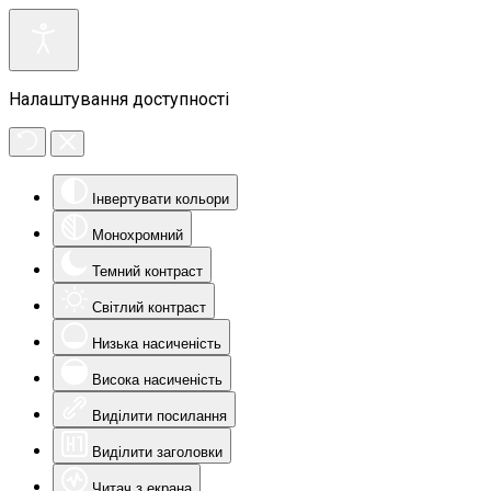
Налаштування доступності
Інвертувати кольори
Монохромний
Темний контраст
Світлий контраст
Низька насиченість
Висока насиченість
Виділити посилання
Виділити заголовки
Читач з екрана