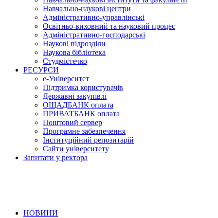
Навчально-наукові центри
Адміністративно-управлінські
Освітньо-виховний та науковий процес
Адміністративно-господарські
Наукові підрозділи
Наукова бібліотека
Студмістечко
РЕСУРСИ
е-Університет
Підтримка користувачів
Державні закупівлі
ОЩАДБАНК оплата
ПРИВАТБАНК оплата
Поштовий сервер
Програмне забезпечення
Інституційний репозитарій
Сайти університету
Запитати у ректора
НОВИНИ