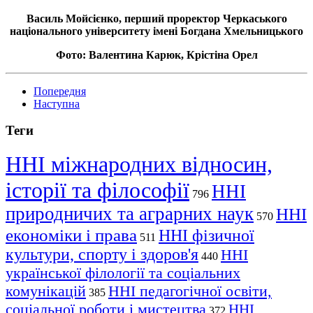
Василь Мойсієнко, перший проректор Черкаського
національного університету імені Богдана Хмельницького
Фото: Валентина Карюк, Крістіна Орел
Попередня
Наступна
Теги
ННІ міжнародних відносин,
історії та філософії
ННІ
796
природничих та аграрних наук
ННІ
570
економіки і права
ННІ фізичної
511
культури, спорту і здоров'я
ННІ
440
української філології та соціальних
комунікацій
ННІ педагогічної освіти,
385
соціальної роботи і мистецтва
ННІ
372