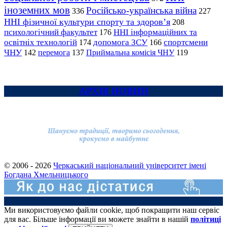
іноземних мов
Російсько-українська війна
336
227
ННІ фізичної культури спорту та здоров’я
208
психологічний факультет
ННІ інформаційних та
176
освітніх технологій
допомога ЗСУ
спортсмени
174
166
ЧНУ
перемога
142
137
Приймальна комісія ЧНУ
119
АРХІВ НОВИН
© 2006 - 2026
Черкаський національний університет імені
Богдана Хмельницького
Ми використовуємо файли cookie, щоб покращити наш сервіс
для вас. Більше інформації ви можете знайти в нашій
політиці