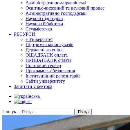
Адміністративно-управлінські
Освітньо-виховний та науковий процес
Адміністративно-господарські
Наукові підрозділи
Наукова бібліотека
Студмістечко
РЕСУРСИ
е-Університет
Підтримка користувачів
Державні закупівлі
ОЩАДБАНК оплата
ПРИВАТБАНК оплата
Поштовий сервер
Програмне забезпечення
Інституційний репозитарій
Сайти університету
Запитати у ректора
Пошук...
Пошук