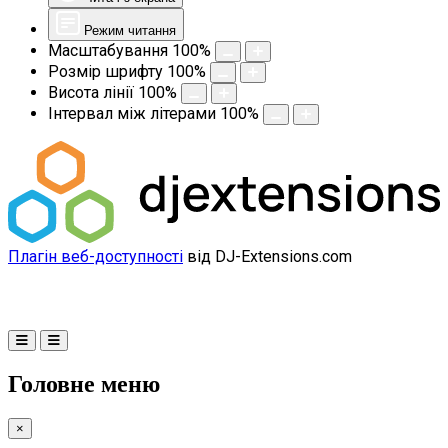
Режим читання
Масштабування
100
%
Розмір шрифту
100
%
Висота лінії
100
%
Інтервал між літерами
100
%
Плагін веб-доступності
від DJ-Extensions.com
Головне меню
×