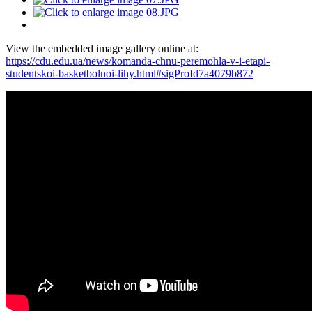
View the embedded image gallery online at:
https://cdu.edu.ua/news/komanda-chnu-peremohla-v-i-etapi-
studentskoi-basketbolnoi-lihy.html#sigProId7a4079b872