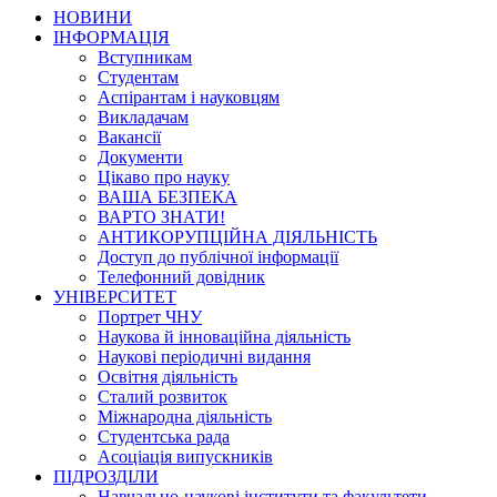
НОВИНИ
ІНФОРМАЦІЯ
Вступникам
Студентам
Аспірантам і науковцям
Викладачам
Вакансії
Документи
Цікаво про науку
ВАША БЕЗПЕКА
ВАРТО ЗНАТИ!
АНТИКОРУПЦІЙНА ДІЯЛЬНІСТЬ
Доступ до публічної інформації
Телефонний довідник
УНІВЕРСИТЕТ
Портрет ЧНУ
Наукова й інноваційна діяльність
Наукові періодичні видання
Освітня діяльність
Сталий розвиток
Міжнародна діяльність
Студентська рада
Асоціація випускників
ПІДРОЗДІЛИ
Навчально-наукові інститути та факультети