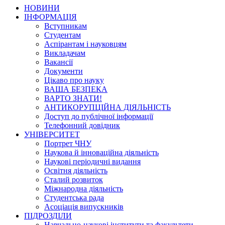
НОВИНИ
ІНФОРМАЦІЯ
Вступникам
Студентам
Аспірантам і науковцям
Викладачам
Вакансії
Документи
Цікаво про науку
ВАША БЕЗПЕКА
ВАРТО ЗНАТИ!
АНТИКОРУПЦІЙНА ДІЯЛЬНІСТЬ
Доступ до публічної інформації
Телефонний довідник
УНІВЕРСИТЕТ
Портрет ЧНУ
Наукова й інноваційна діяльність
Наукові періодичні видання
Освітня діяльність
Сталий розвиток
Міжнародна діяльність
Студентська рада
Асоціація випускників
ПІДРОЗДІЛИ
Навчально-наукові інститути та факультети