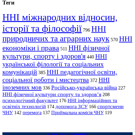
Теги
ННІ міжнародних відносин,
історії та філософії
ННІ
796
природничих та аграрних наук
ННІ
570
економіки і права
ННІ фізичної
511
культури, спорту і здоров'я
ННІ
440
української філології та соціальних
комунікацій
ННІ педагогічної освіти,
385
соціальної роботи і мистецтва
ННІ
372
іноземних мов
Російсько-українська війна
336
227
ННІ фізичної культури спорту та здоров’я
208
психологічний факультет
ННІ інформаційних та
176
освітніх технологій
допомога ЗСУ
спортсмени
174
166
ЧНУ
перемога
142
137
Приймальна комісія ЧНУ
119