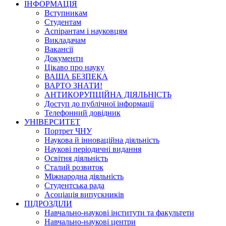
ІНФОРМАЦІЯ
Вступникам
Студентам
Аспірантам і науковцям
Викладачам
Вакансії
Документи
Цікаво про науку
ВАША БЕЗПЕКА
ВАРТО ЗНАТИ!
АНТИКОРУПЦІЙНА ДІЯЛЬНІСТЬ
Доступ до публічної інформації
Телефонний довідник
УНІВЕРСИТЕТ
Портрет ЧНУ
Наукова й інноваційна діяльність
Наукові періодичні видання
Освітня діяльність
Сталий розвиток
Міжнародна діяльність
Студентська рада
Асоціація випускників
ПІДРОЗДІЛИ
Навчально-наукові інститути та факультети
Навчально-наукові центри