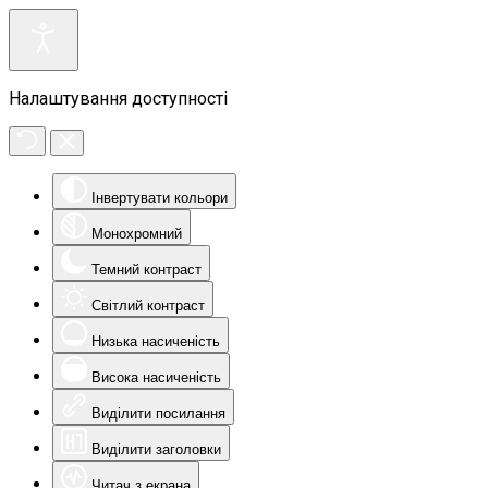
Налаштування доступності
Інвертувати кольори
Монохромний
Темний контраст
Світлий контраст
Низька насиченість
Висока насиченість
Виділити посилання
Виділити заголовки
Читач з екрана