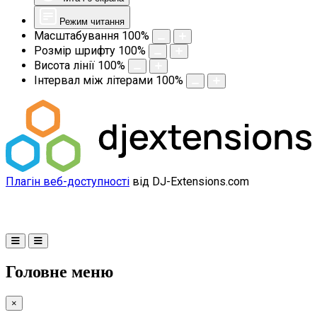
Режим читання
Масштабування
100
%
Розмір шрифту
100
%
Висота лінії
100
%
Інтервал між літерами
100
%
Плагін веб-доступності
від DJ-Extensions.com
Головне меню
×