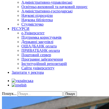
Адміністративно-управлінські
Освітньо-виховний та науковий процес
Адміністративно-господарські
Наукові підрозділи
Наукова бібліотека
Студмістечко
РЕСУРСИ
е-Університет
Підтримка користувачів
Державні закупівлі
ОЩАДБАНК оплата
ПРИВАТБАНК оплата
Поштовий сервер
Програмне забезпечення
Інституційний репозитарій
Сайти університету
Запитати у ректора
Пошук...
Пошук