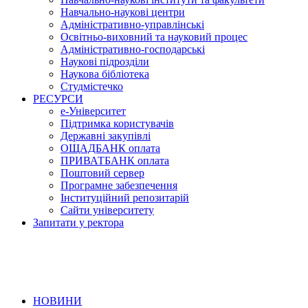
Навчально-наукові центри
Адміністративно-управлінські
Освітньо-виховний та науковий процес
Адміністративно-господарські
Наукові підрозділи
Наукова бібліотека
Студмістечко
РЕСУРСИ
е-Університет
Підтримка користувачів
Державні закупівлі
ОЩАДБАНК оплата
ПРИВАТБАНК оплата
Поштовий сервер
Програмне забезпечення
Інституційний репозитарій
Сайти університету
Запитати у ректора
НОВИНИ