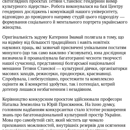
світоглядних проєктах Тетяни Станєвої: гендерний вимір
культурного лідерства». Робота виконувалася на базі Центру
гендерних досліджень і комунікацій нашого університету,
відповідно до провідного напряму студій цього підрозділу —
формування соціального й ментального портрета українського
жіноцтва.
Оригінальність задуму Катерини Імамай полягала в тому, що
на відміну від більшості традиційних і навіть новітніх
наукових праць, які зазвичай присвячені унікальним постатям
минулого (що так само важливо з’ясовувати), юна дослідниця
визначила й проаналізувала багатогранні чесноти творчості
нашої сучасниці, представниці болгарської національної
меншини Тетяни Станєвої — культурної діячки, організаторки
масових заходів, режисерки, продюсерки, краєзнавиці.
Спробувала, і небезуспішно, простежити та комплексно
оцінити як її конкретні здобутки, так і потенціал, котрий
дотепер лишався незбагненним і незадіяним.
Керівництво конкурсним проєктом здійснювали професори
Наталка Земзюліна та Юрій Присяжнюк. На їхню думку,
головним надбанням конкурсантки стало істотне розширення
знань про багатонаціональний культурний простір України.
Мова про самобутній світ, який містить ще чимало
прихованих можливостей, внутрішніх резервів для осягнення