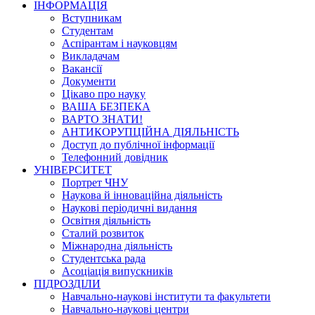
ІНФОРМАЦІЯ
Вступникам
Студентам
Аспірантам і науковцям
Викладачам
Вакансії
Документи
Цікаво про науку
ВАША БЕЗПЕКА
ВАРТО ЗНАТИ!
АНТИКОРУПЦІЙНА ДІЯЛЬНІСТЬ
Доступ до публічної інформації
Телефонний довідник
УНІВЕРСИТЕТ
Портрет ЧНУ
Наукова й інноваційна діяльність
Наукові періодичні видання
Освітня діяльність
Сталий розвиток
Міжнародна діяльність
Студентська рада
Асоціація випускників
ПІДРОЗДІЛИ
Навчально-наукові інститути та факультети
Навчально-наукові центри