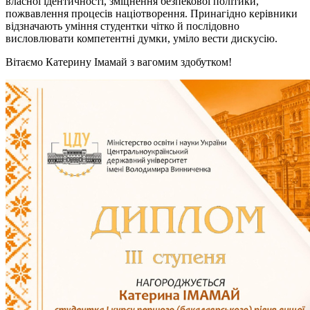
власної ідентичності, зміцнення безпекової політики,
пожвавлення процесів націотворення. Принагідно керівники
відзначають уміння студентки чітко й послідовно
висловлювати компетентні думки, уміло вести дискусію.
Вітаємо Катерину Імамай з вагомим здобутком!