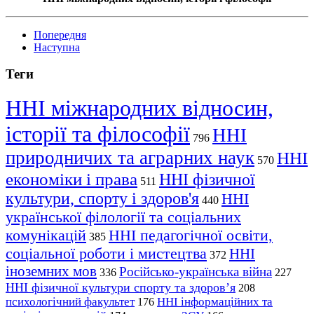
Попередня
Наступна
Теги
ННІ міжнародних відносин,
історії та філософії
ННІ
796
природничих та аграрних наук
ННІ
570
економіки і права
ННІ фізичної
511
культури, спорту і здоров'я
ННІ
440
української філології та соціальних
комунікацій
ННІ педагогічної освіти,
385
соціальної роботи і мистецтва
ННІ
372
іноземних мов
Російсько-українська війна
336
227
ННІ фізичної культури спорту та здоров’я
208
психологічний факультет
ННІ інформаційних та
176