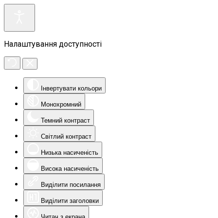
Налаштування доступності
Інвертувати кольори
Монохромний
Темний контраст
Світлий контраст
Низька насиченість
Висока насиченість
Виділити посилання
Виділити заголовки
Читач з екрана