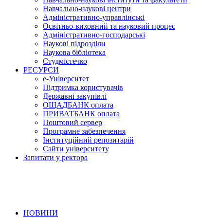
Навчально-наукові центри
Адміністративно-управлінські
Освітньо-виховний та науковий процес
Адміністративно-господарські
Наукові підрозділи
Наукова бібліотека
Студмістечко
РЕСУРСИ
е-Університет
Підтримка користувачів
Державні закупівлі
ОЩАДБАНК оплата
ПРИВАТБАНК оплата
Поштовий сервер
Програмне забезпечення
Інституційний репозитарій
Сайти університету
Запитати у ректора
НОВИНИ