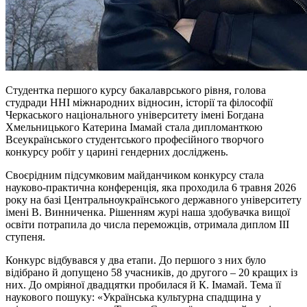
Студентка першого курсу бакалаврського рівня, голова
студради ННІ міжнародних відносин, історії та філософії
Черкаського національного університету імені Богдана
Хмельницького Катерина Імамай стала дипломанткою
Всеукраїнського студентського професійного творчого
конкурсу робіт у царині гендерних досліджень.
Своєрідним підсумковим майданчиком конкурсу стала
науково-практична конференція, яка проходила 6 травня 2026
року на базі Центральноукраїнського державного університету
імені В. Винниченка. Рішенням журі наша здобувачка вищої
освіти потрапила до числа переможців, отримала диплом ІІІ
ступеня.
Конкурс відбувався у два етапи. До першого з них було
відібрано й допущено 58 учасників, до другого – 20 кращих із
них. До омріяної двадцятки пробилася й К. Імамай. Тема її
наукового пошуку: «Українська культурна спадщина у