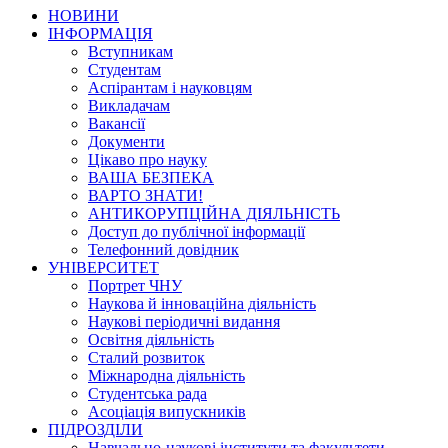
НОВИНИ
ІНФОРМАЦІЯ
Вступникам
Студентам
Аспірантам і науковцям
Викладачам
Вакансії
Документи
Цікаво про науку
ВАША БЕЗПЕКА
ВАРТО ЗНАТИ!
АНТИКОРУПЦІЙНА ДІЯЛЬНІСТЬ
Доступ до публічної інформації
Телефонний довідник
УНІВЕРСИТЕТ
Портрет ЧНУ
Наукова й інноваційна діяльність
Наукові періодичні видання
Освітня діяльність
Сталий розвиток
Міжнародна діяльність
Студентська рада
Асоціація випускників
ПІДРОЗДІЛИ
Навчально-наукові інститути та факультети