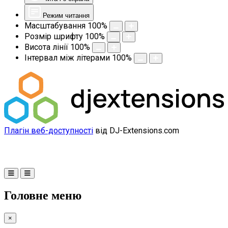
Режим читання
Масштабування
100
%
Розмір шрифту
100
%
Висота лінії
100
%
Інтервал між літерами
100
%
Плагін веб-доступності
від DJ-Extensions.com
Головне меню
×