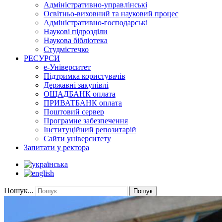
Адміністративно-управлінські
Освітньо-виховний та науковий процес
Адміністративно-господарські
Наукові підрозділи
Наукова бібліотека
Студмістечко
РЕСУРСИ
е-Університет
Підтримка користувачів
Державні закупівлі
ОЩАДБАНК оплата
ПРИВАТБАНК оплата
Поштовий сервер
Програмне забезпечення
Інституційний репозитарій
Сайти університету
Запитати у ректора
Пошук...
Пошук