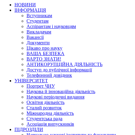
НОВИНИ
ІНФОРМАЦІЯ
Вступникам
Студентам
Аспірантам і науковцям
Викладачам
Вакансії
Документи
Цікаво про науку
ВАША БЕЗПЕКА
ВАРТО ЗНАТИ!
АНТИКОРУПЦІЙНА ДІЯЛЬНІСТЬ
Доступ до публічної інформації
Телефонний довідник
УНІВЕРСИТЕТ
Портрет ЧНУ
Наукова й інноваційна діяльність
Наукові періодичні видання
Освітня діяльність
Сталий розвиток
Міжнародна діяльність
Студентська рада
Асоціація випускників
ПІДРОЗДІЛИ
Навчально-наукові інститути та факультети