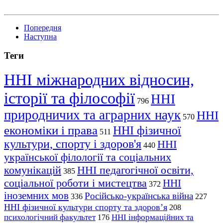
Попередня
Наступна
Теги
ННІ міжнародних відносин,
історії та філософії
ННІ
796
природничих та аграрних наук
ННІ
570
економіки і права
ННІ фізичної
511
культури, спорту і здоров'я
ННІ
440
української філології та соціальних
комунікацій
ННІ педагогічної освіти,
385
соціальної роботи і мистецтва
ННІ
372
іноземних мов
Російсько-українська війна
336
227
ННІ фізичної культури спорту та здоров’я
208
психологічний факультет
ННІ інформаційних та
176