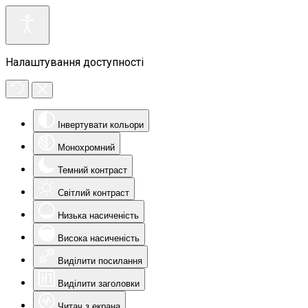
Налаштування доступності
Інвертувати кольори
Монохромний
Темний контраст
Світлий контраст
Низька насиченість
Висока насиченість
Виділити посилання
Виділити заголовки
Читач з екрана