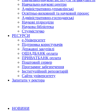
Навчально-наукові центри
Адміністративно-управлінські
Освітньо-виховний та науковий процес
Адміністративно-господарські
Наукові підрозділи
Наукова бібліотека
Студмістечко
РЕСУРСИ
е-Університет
Підтримка користувачів
Державні закупівлі
ОЩАДБАНК оплата
ПРИВАТБАНК оплата
Поштовий сервер
Програмне забезпечення
Інституційний репозитарій
Сайти університету
Запитати у ректора
НОВИНИ