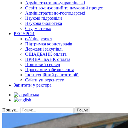
Адміністративно-управлінські
Освітньо-виховний та науковий процес
Адміністративно-господарські
Наукові підрозділи
Наукова бібліотека
Студмістечко
РЕСУРСИ
е-Університет
Підтримка користувачів
Державні закупівлі
ОЩАДБАНК оплата
ПРИВАТБАНК оплата
Поштовий сервер
Програмне забезпечення
Інституційний репозитарій
Сайти університету
Запитати у ректора
Пошук...
Пошук