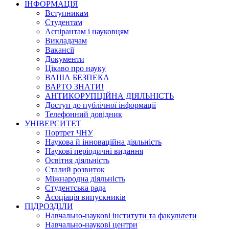
ІНФОРМАЦІЯ
Вступникам
Студентам
Аспірантам і науковцям
Викладачам
Вакансії
Документи
Цікаво про науку
ВАША БЕЗПЕКА
ВАРТО ЗНАТИ!
АНТИКОРУПЦІЙНА ДІЯЛЬНІСТЬ
Доступ до публічної інформації
Телефонний довідник
УНІВЕРСИТЕТ
Портрет ЧНУ
Наукова й інноваційна діяльність
Наукові періодичні видання
Освітня діяльність
Сталий розвиток
Міжнародна діяльність
Студентська рада
Асоціація випускників
ПІДРОЗДІЛИ
Навчально-наукові інститути та факультети
Навчально-наукові центри