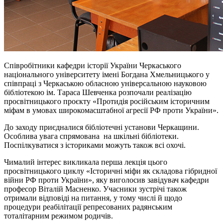
Співробітники кафедри історії України Черкаського
національного університету імені Богдана Хмельницького у
співпраці з Черкаською обласною універсальною науковою
бібліотекою ім. Тараса Шевченка розпочали реалізацію
просвітницького проєкту «Протидія російським історичним
міфам в умовах широкомасштабної агресії РФ проти України».
До заходу приєдналися бібліотечні установи Черкащини.
Особлива увага спрямована на шкільні бібліотеки.
Поспілкуватися з істориками можуть також всі охочі.
Чималий інтерес викликала перша лекція цього
просвітницького циклу «Історичні міфи як складова гібридної
війни РФ проти України», яку виголосив завідувач кафедри
професор Віталій Масненко. Учасники зустрічі також
отримали відповіді на питання, у тому числі й щодо
процедури реабілітації репресованих радянським
тоталітарним режимом родичів.