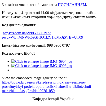
З лекцією можна ознайомитися за
ПОСИЛАННЯМ
.
Нагадуємо, 4 травня об 11.00 відбудеться чергова онлайн-
лекція «Російські історичні міфи про Другу світову війну».
Код для приєднання:
https://zoom.us/j/99859600797?
pwd=WEhMNWR6aGF3Q1l2Y1l6MkJjSVEwUT09
Ідентифікатор конференції: 998 5960 0797
Код доступу: lib0405
View the embedded image gallery online at:
https://cdu.edu.ua/news/kafedra-istorii-ukrainy-realizuie-
prosvitnytskyi-proiekt-oporu-rosiiskii-ahresii-u-bibliotechnii-
merezhi.html#sigProIddd092d1b59
Кафедра історії України