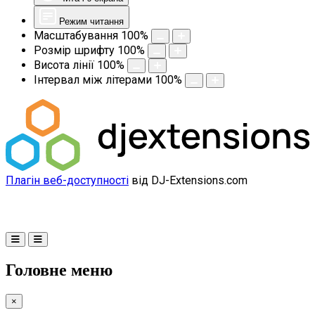
Режим читання
Масштабування
100
%
Розмір шрифту
100
%
Висота лінії
100
%
Інтервал між літерами
100
%
Плагін веб-доступності
від DJ-Extensions.com
Головне меню
×