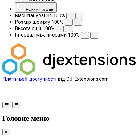
Режим читання
Масштабування
100
%
Розмір шрифту
100
%
Висота лінії
100
%
Інтервал між літерами
100
%
Плагін веб-доступності
від DJ-Extensions.com
Головне меню
×