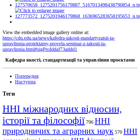
View the embedded image gallery online at:
https://cdu.edu.ua/news/kafedra-iakosti-standartyzatsii-ta-
upravlinnia-proiektamy-provela-seminar-z-iakosti-ta-
upravlinnia.html#sigProIddaf73addd1
Кафедра якості, стандартизації та управління проєктами
Попередня
Наступна
Теги
ННІ міжнародних відносин,
історії та філософії
ННІ
796
природничих та аграрних наук
ННІ
570