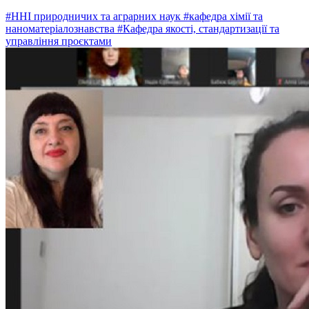
#ННІ природничих та аграрних наук
#кафедра хімії та
наноматеріалознавства
#Кафедра якості, стандартизації та
управління проєктами