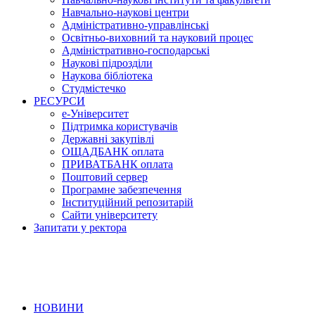
Навчально-наукові центри
Адміністративно-управлінські
Освітньо-виховний та науковий процес
Адміністративно-господарські
Наукові підрозділи
Наукова бібліотека
Студмістечко
РЕСУРСИ
е-Університет
Підтримка користувачів
Державні закупівлі
ОЩАДБАНК оплата
ПРИВАТБАНК оплата
Поштовий сервер
Програмне забезпечення
Інституційний репозитарій
Сайти університету
Запитати у ректора
НОВИНИ