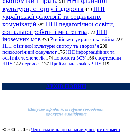
економіки і права
ННІ фізичної
511
культури, спорту і здоров'я
ННІ
440
української філології та соціальних
комунікацій
ННІ педагогічної освіти,
385
соціальної роботи і мистецтва
ННІ
372
іноземних мов
Російсько-українська війна
336
227
ННІ фізичної культури спорту та здоров’я
208
психологічний факультет
ННІ інформаційних та
176
освітніх технологій
допомога ЗСУ
спортсмени
174
166
ЧНУ
перемога
142
137
Приймальна комісія ЧНУ
119
АРХІВ НОВИН
© 2006 - 2026
Черкаський національний університет імені