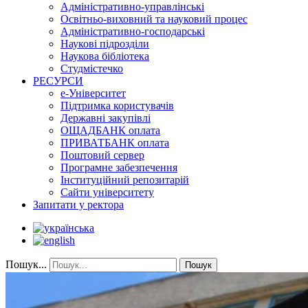
Адміністративно-управлінські
Освітньо-виховний та науковий процес
Адміністративно-господарські
Наукові підрозділи
Наукова бібліотека
Студмістечко
РЕСУРСИ
е-Університет
Підтримка користувачів
Державні закупівлі
ОЩАДБАНК оплата
ПРИВАТБАНК оплата
Поштовий сервер
Програмне забезпечення
Інституційний репозитарій
Сайти університету
Запитати у ректора
Пошук...
Пошук