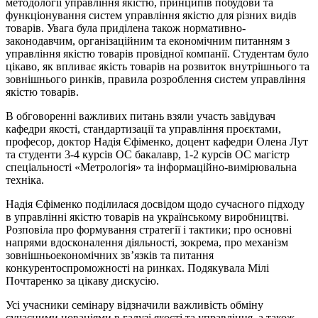
методології управління якістю, принципів побудови та
функціонування систем управління якістю для різних видів
товарів. Увага була приділена також нормативно-
законодавчим, організаційним та економічним питанням з
управління якістю товарів провідної компанії. Студентам було
цікаво, як впливає якість товарів на розвиток внутрішнього та
зовнішнього ринків, правила розроблення систем управління
якістю товарів.
В обговоренні важливих питань взяли участь завідувач
кафедри якості, стандартизації та управління проєктами,
професор, доктор Надія Єфіменко, доцент кафедри Олена Лут
та студенти 3-4 курсів ОС бакалавр, 1-2 курсів ОС магістр
спеціальності «Метрологія» та інформаційно-вимірювальна
техніка.
Надія Єфіменко поділилася досвідом щодо сучасного підходу
в управлінні якістю товарів на українському виробництві.
Розповіла про формування стратегії і тактики; про основні
напрями вдосконалення діяльності, зокрема, про механізм
зовнішньоекономічних зв’язків та питання
конкурентоспроможності на ринках. Подякувала Мілі
Почтаренко за цікаву дискусію.
Усі учасники семінару відзначили важливість обміну
сучасними новаціями в галузі якості та управління, а також