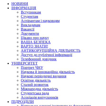
НОВИНИ
ІНФОРМАЦІЯ
Вступникам
Студентам
Аспірантам і науковцям
Викладачам
Вакансії
Документи
Цікаво про науку
ВАША БЕЗПЕКА
ВАРТО ЗНАТИ!
АНТИКОРУПЦІЙНА ДІЯЛЬНІСТЬ
Доступ до публічної інформації
Телефонний довідник
УНІВЕРСИТЕТ
Портрет ЧНУ
Наукова й інноваційна діяльність
Наукові періодичні видання
Освітня діяльність
Сталий розвиток
Міжнародна діяльність
Студентська рада
Асоціація випускників
ПІДРОЗДІЛИ
Навчально-наукові інститути та факультети