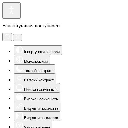
Налаштування доступності
Інвертувати кольори
Монохромний
Темний контраст
Світлий контраст
Низька насиченість
Висока насиченість
Виділити посилання
Виділити заголовки
Читач з екрана