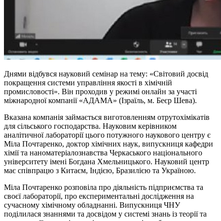
Днями відбувся науковий семінар на тему: «Світовий досвід
покращення системи управління якості в хімічній
промисловості». Він проходив у режимі онлайн за участі
міжнародної компанії «АДАМА» (Ізраїль, м. Беєр Шева).
Вказана компанія займається виготовленням отрутохімікатів
для сільського господарства. Науковим керівником
аналітичної лабораторії цього потужного наукового центру є
Міла Почтаренко, доктор хімічних наук, випускниця кафедри
хімії та наноматеріалознавства Черкаського національного
університету імені Богдана Хмельницького. Науковий центр
має співпрацю з Китаєм, Індією, Бразилією та Україною.
Міла Почтаренко розповіла про діяльність підприємства та
своєї лабораторії, про експериментальні дослідження на
сучасному хімічному обладнанні. Випускниця ЧНУ
поділилася знаннями та досвідом у системі знань із теорії та