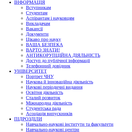
ІНФОРМАЦІЯ
Вступникам
Студентам
Аспірантам і науковцям
Викладачам
Вакансії
Документи
Цікаво про науку
ВАША БЕЗПЕКА
ВАРТО ЗНАТИ!
АНТИКОРУПЦІЙНА ДІЯЛЬНІСТЬ
Доступ до публічної інформації
Телефонний довідник
УНІВЕРСИТЕТ
Портрет ЧНУ
Наукова й інноваційна діяльність
Наукові періодичні видання
Освітня діяльність
Сталий розвиток
Міжнародна діяльність
Студентська рада
Асоціація випускників
ПІДРОЗДІЛИ
Навчально-наукові інститути та факультети
Навчально-наукові центри