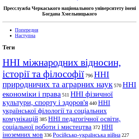
Пресслужба Черкаського національного університету імені
Богдана Хмельницького
Попередня
Наступна
Теги
ННІ міжнародних відносин,
історії та філософії
ННІ
796
природничих та аграрних наук
ННІ
570
економіки і права
ННІ фізичної
511
культури, спорту і здоров'я
ННІ
440
української філології та соціальних
комунікацій
ННІ педагогічної освіти,
385
соціальної роботи і мистецтва
ННІ
372
іноземних мов
Російсько-українська війна
336
227