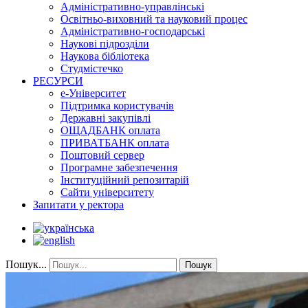
Адміністративно-управлінські
Освітньо-виховний та науковий процес
Адміністративно-господарські
Наукові підрозділи
Наукова бібліотека
Студмістечко
РЕСУРСИ
е-Університет
Підтримка користувачів
Державні закупівлі
ОЩАДБАНК оплата
ПРИВАТБАНК оплата
Поштовий сервер
Програмне забезпечення
Інституційний репозитарій
Сайти університету
Запитати у ректора
Пошук...
Пошук