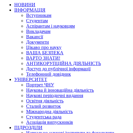
НОВИНИ
ІНФОРМАЦІЯ
Вступникам
Студентам
Аспірантам і науковцям
Викладачам
Вакансії
Документи
Цікаво про науку
ВАША БЕЗПЕКА
ВАРТО ЗНАТИ!
АНТИКОРУПЦІЙНА ДІЯЛЬНІСТЬ
Доступ до публічної інформації
Телефонний довідник
УНІВЕРСИТЕТ
Портрет ЧНУ
Наукова й інноваційна діяльність
Наукові періодичні видання
Освітня діяльність
Сталий розвиток
Міжнародна діяльність
Студентська рада
Асоціація випускників
ПІДРОЗДІЛИ
Навчально-наукові інститути та факультети