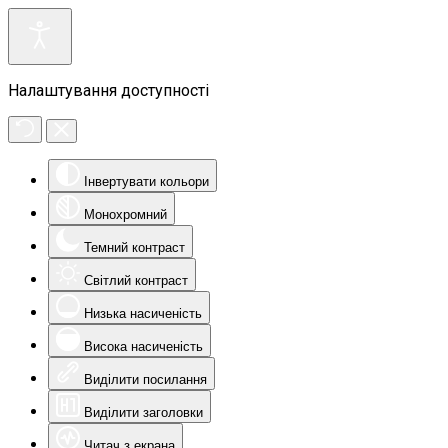
Налаштування доступності
Інвертувати кольори
Монохромний
Темний контраст
Світлий контраст
Низька насиченість
Висока насиченість
Виділити посилання
Виділити заголовки
Читач з екрана