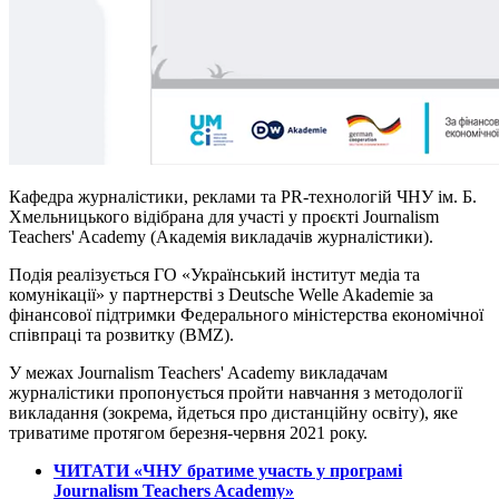
Кафедра журналістики, реклами та PR-технологій ЧНУ ім. Б.
Хмельницького відібрана для участі у проєкті Journalism
Teachers' Academy (Академія викладачів журналістики).
Подія реалізується ГО «Український інститут медіа та
комунікації» у партнерстві з Deutsche Welle Akademie за
фінансової підтримки Федерального міністерства економічної
співпраці та розвитку (BMZ).
У межах Journalism Teachers' Academy викладачам
журналістики пропонується пройти навчання з методології
викладання (зокрема, йдеться про дистанційну освіту), яке
триватиме протягом березня-червня 2021 року.
ЧИТАТИ «ЧНУ братиме участь у програмі
Journalism Teachers Academy»