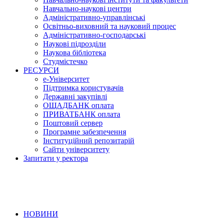
Навчально-наукові центри
Адміністративно-управлінські
Освітньо-виховний та науковий процес
Адміністративно-господарські
Наукові підрозділи
Наукова бібліотека
Студмістечко
РЕСУРСИ
е-Університет
Підтримка користувачів
Державні закупівлі
ОЩАДБАНК оплата
ПРИВАТБАНК оплата
Поштовий сервер
Програмне забезпечення
Інституційний репозитарій
Сайти університету
Запитати у ректора
НОВИНИ