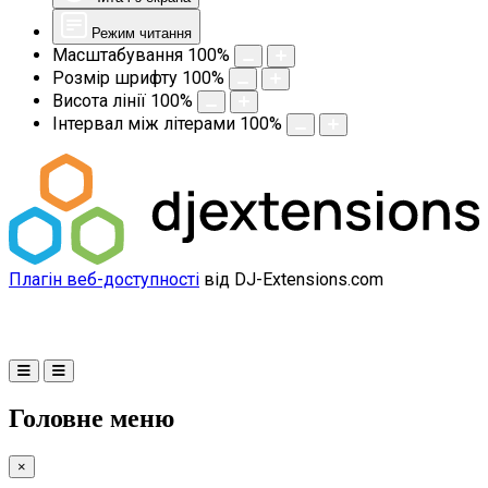
Режим читання
Масштабування
100
%
Розмір шрифту
100
%
Висота лінії
100
%
Інтервал між літерами
100
%
Плагін веб-доступності
від DJ-Extensions.com
Головне меню
×