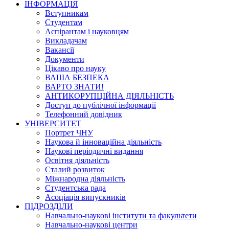
ІНФОРМАЦІЯ
Вступникам
Студентам
Аспірантам і науковцям
Викладачам
Вакансії
Документи
Цікаво про науку
ВАША БЕЗПЕКА
ВАРТО ЗНАТИ!
АНТИКОРУПЦІЙНА ДІЯЛЬНІСТЬ
Доступ до публічної інформації
Телефонний довідник
УНІВЕРСИТЕТ
Портрет ЧНУ
Наукова й інноваційна діяльність
Наукові періодичні видання
Освітня діяльність
Сталий розвиток
Міжнародна діяльність
Студентська рада
Асоціація випускників
ПІДРОЗДІЛИ
Навчально-наукові інститути та факультети
Навчально-наукові центри