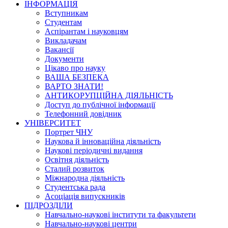
ІНФОРМАЦІЯ
Вступникам
Студентам
Аспірантам і науковцям
Викладачам
Вакансії
Документи
Цікаво про науку
ВАША БЕЗПЕКА
ВАРТО ЗНАТИ!
АНТИКОРУПЦІЙНА ДІЯЛЬНІСТЬ
Доступ до публічної інформації
Телефонний довідник
УНІВЕРСИТЕТ
Портрет ЧНУ
Наукова й інноваційна діяльність
Наукові періодичні видання
Освітня діяльність
Сталий розвиток
Міжнародна діяльність
Студентська рада
Асоціація випускників
ПІДРОЗДІЛИ
Навчально-наукові інститути та факультети
Навчально-наукові центри