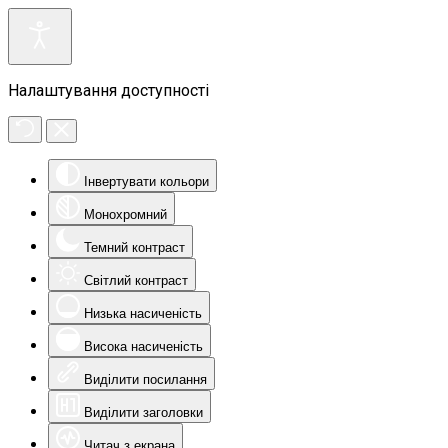
Налаштування доступності
Інвертувати кольори
Монохромний
Темний контраст
Світлий контраст
Низька насиченість
Висока насиченість
Виділити посилання
Виділити заголовки
Читач з екрана