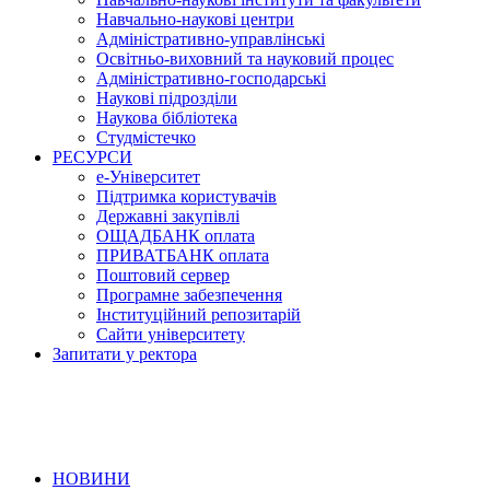
Навчально-наукові центри
Адміністративно-управлінські
Освітньо-виховний та науковий процес
Адміністративно-господарські
Наукові підрозділи
Наукова бібліотека
Студмістечко
РЕСУРСИ
е-Університет
Підтримка користувачів
Державні закупівлі
ОЩАДБАНК оплата
ПРИВАТБАНК оплата
Поштовий сервер
Програмне забезпечення
Інституційний репозитарій
Сайти університету
Запитати у ректора
НОВИНИ