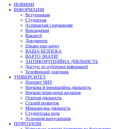
НОВИНИ
ІНФОРМАЦІЯ
Вступникам
Студентам
Аспірантам і науковцям
Викладачам
Вакансії
Документи
Цікаво про науку
ВАША БЕЗПЕКА
ВАРТО ЗНАТИ!
АНТИКОРУПЦІЙНА ДІЯЛЬНІСТЬ
Доступ до публічної інформації
Телефонний довідник
УНІВЕРСИТЕТ
Портрет ЧНУ
Наукова й інноваційна діяльність
Наукові періодичні видання
Освітня діяльність
Сталий розвиток
Міжнародна діяльність
Студентська рада
Асоціація випускників
ПІДРОЗДІЛИ
Навчально-наукові інститути та факультети