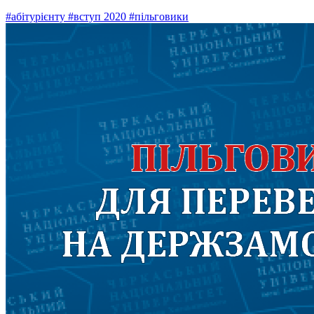
#абітурієнту
#вступ 2020
#пільговики