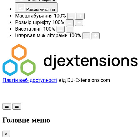
Режим читання
Масштабування
100
%
Розмір шрифту
100
%
Висота лінії
100
%
Інтервал між літерами
100
%
Плагін веб-доступності
від DJ-Extensions.com
Головне меню
×