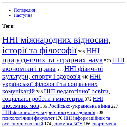
Попередня
Наступна
Теги
ННІ міжнародних відносин,
історії та філософії
ННІ
796
природничих та аграрних наук
ННІ
570
економіки і права
ННІ фізичної
511
культури, спорту і здоров'я
ННІ
440
української філології та соціальних
комунікацій
ННІ педагогічної освіти,
385
соціальної роботи і мистецтва
ННІ
372
іноземних мов
Російсько-українська війна
336
227
ННІ фізичної культури спорту та здоров’я
208
психологічний факультет
ННІ інформаційних та
176
освітніх технологій
допомога ЗСУ
спортсмени
174
166