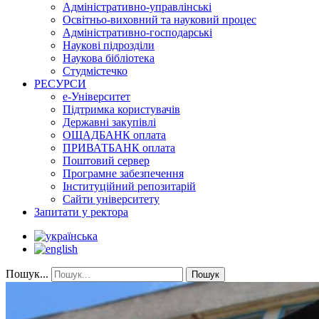
Адміністративно-управлінські
Освітньо-виховний та науковий процес
Адміністративно-господарські
Наукові підрозділи
Наукова бібліотека
Студмістечко
РЕСУРСИ
е-Університет
Підтримка користувачів
Державні закупівлі
ОЩАДБАНК оплата
ПРИВАТБАНК оплата
Поштовий сервер
Програмне забезпечення
Інституційний репозитарій
Сайти університету
Запитати у ректора
Пошук...
Пошук