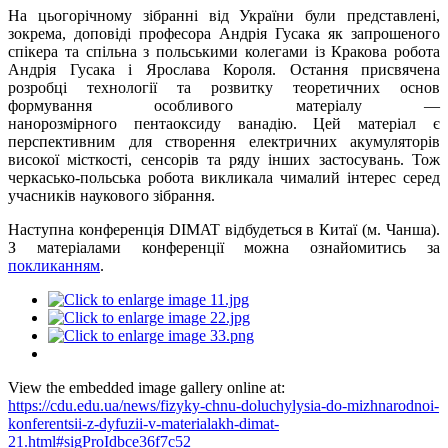
На цьогорічному зібранні від України були представлені,
зокрема, доповіді професора Андрія Гусака як запрошеного
спікера та спільна з польськими колегами із Кракова робота
Андрія Гусака і Ярослава Короля. Остання присвячена
розробці технології та розвитку теоретичних основ
формування особливого матеріалу —
нанорозмірного пентаоксиду ванадію. Цей матеріал є
перспективним для створення електричних акумуляторів
високої місткості, сенсорів та ряду інших застосувань. Тож
черкасько-польська робота викликала чималий інтерес серед
учасників наукового зібрання.
Наступна конференція DIMAT відбудеться в Китаї (м. Чанша).
З матеріалами конференції можна ознайомитись за
покликанням
.
View the embedded image gallery online at:
https://cdu.edu.ua/news/fizyky-chnu-doluchylysia-do-mizhnarodnoi-
konferentsii-z-dyfuzii-v-materialakh-dimat-
21.html#sigProIdbce36f7c52