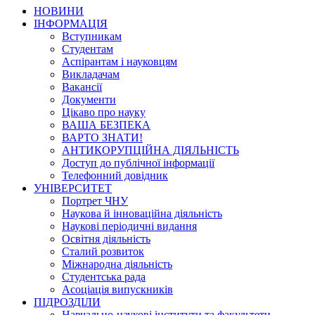
НОВИНИ
ІНФОРМАЦІЯ
Вступникам
Студентам
Аспірантам і науковцям
Викладачам
Вакансії
Документи
Цікаво про науку
ВАША БЕЗПЕКА
ВАРТО ЗНАТИ!
АНТИКОРУПЦІЙНА ДІЯЛЬНІСТЬ
Доступ до публічної інформації
Телефонний довідник
УНІВЕРСИТЕТ
Портрет ЧНУ
Наукова й інноваційна діяльність
Наукові періодичні видання
Освітня діяльність
Сталий розвиток
Міжнародна діяльність
Студентська рада
Асоціація випускників
ПІДРОЗДІЛИ
Навчально-наукові інститути та факультети