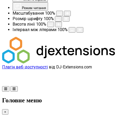
Режим читання
Масштабування
100
%
Розмір шрифту
100
%
Висота лінії
100
%
Інтервал між літерами
100
%
Плагін веб-доступності
від DJ-Extensions.com
Головне меню
×