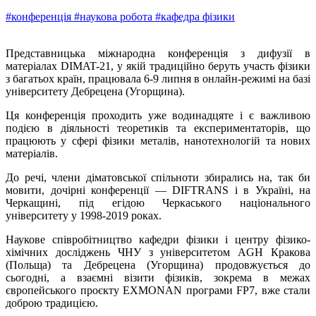
#конференція
#наукова робота
#кафедра фізики
Представницька міжнародна конференція з дифузії в
матеріалах DIMAT-21, у якій традиційно беруть участь фізики
з багатьох країн, працювала 6-9 липня в онлайн-режимі на базі
університету Дебрецена (Угорщина).
Ця конференція проходить уже водинадцяте і є важливою
подією в діяльності теоретиків та експериментаторів, що
працюють у сфері фізики металів, нанотехнологій та нових
матеріалів.
До речі, члени діматовської спільноти збирались на, так би
мовити, дочірні конференції — DIFTRANS і в Україні, на
Черкащині, під егідою Черкаського національного
університету у 1998-2019 роках.
Наукове співробітництво кафедри фізики і центру фізико-
хімічних досліджень ЧНУ з університетом AGH Кракова
(Польща) та Дебрецена (Угорщина) продовжується до
сьогодні, а взаємні візити фізиків, зокрема в межах
європейського проєкту EXMONAN програми FP7, вже стали
доброю традицією.