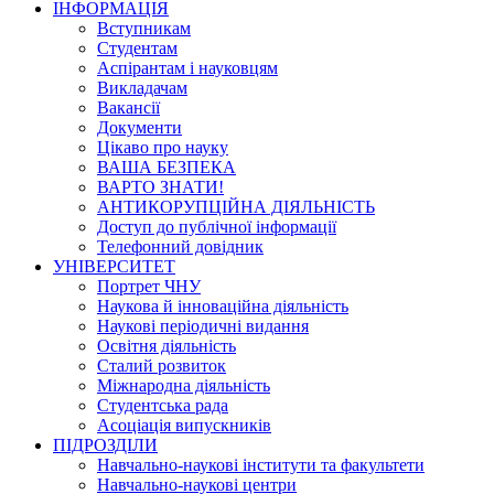
ІНФОРМАЦІЯ
Вступникам
Студентам
Аспірантам і науковцям
Викладачам
Вакансії
Документи
Цікаво про науку
ВАША БЕЗПЕКА
ВАРТО ЗНАТИ!
АНТИКОРУПЦІЙНА ДІЯЛЬНІСТЬ
Доступ до публічної інформації
Телефонний довідник
УНІВЕРСИТЕТ
Портрет ЧНУ
Наукова й інноваційна діяльність
Наукові періодичні видання
Освітня діяльність
Сталий розвиток
Міжнародна діяльність
Студентська рада
Асоціація випускників
ПІДРОЗДІЛИ
Навчально-наукові інститути та факультети
Навчально-наукові центри