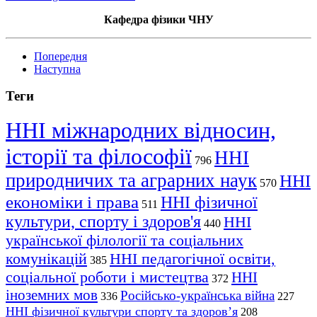
Кафедра фізики ЧНУ
Попередня
Наступна
Теги
ННІ міжнародних відносин,
історії та філософії
ННІ
796
природничих та аграрних наук
ННІ
570
економіки і права
ННІ фізичної
511
культури, спорту і здоров'я
ННІ
440
української філології та соціальних
комунікацій
ННІ педагогічної освіти,
385
соціальної роботи і мистецтва
ННІ
372
іноземних мов
Російсько-українська війна
336
227
ННІ фізичної культури спорту та здоров’я
208