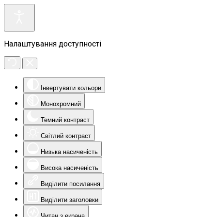
Налаштування доступності
Інвертувати кольори
Монохромний
Темний контраст
Світлий контраст
Низька насиченість
Висока насиченість
Виділити посилання
Виділити заголовки
Читач з екрана