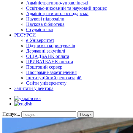
Адміністративно-управлінські
Освітньо-виховний та науковий процес
Адміністративно-господарські
Наукові підрозділи
Наукова бібліотека
Студмістечко
РЕСУРСИ
е-Університет
Підтримка користувачів
Державні закупівлі
ОЩАДБАНК оплата
ПРИВАТБАНК оплата
Поштовий сервер
Програмне забезпечення
Інституційний репозитарій
Сайти університету
Запитати у ректора
Пошук...
Пошук