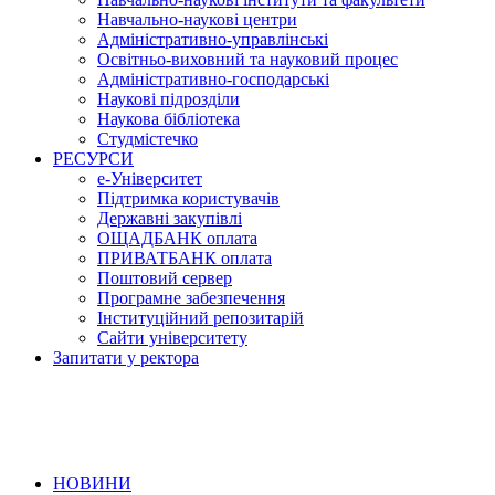
Навчально-наукові центри
Адміністративно-управлінські
Освітньо-виховний та науковий процес
Адміністративно-господарські
Наукові підрозділи
Наукова бібліотека
Студмістечко
РЕСУРСИ
е-Університет
Підтримка користувачів
Державні закупівлі
ОЩАДБАНК оплата
ПРИВАТБАНК оплата
Поштовий сервер
Програмне забезпечення
Інституційний репозитарій
Сайти університету
Запитати у ректора
НОВИНИ